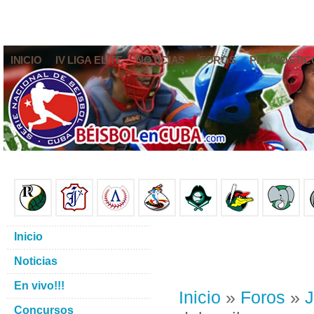
INICIO
IV LIGA ELITE
NOTICIAS
FOROS
PRONÓSTIC
Inicio
Noticias
En vivo!!!
Inicio
»
Foros
»
J
Concursos