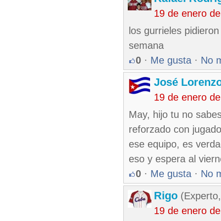
19 de enero d
los gurrieles pidiero
semana
0
·
Me gusta
·
No 
José Lorenzo
19 de enero d
May, hijo tu no sabe
reforzado con jugado
ese equipo, es verd
eso y espera al viern
0
·
Me gusta
·
No 
Rigo
(Experto,
19 de enero d