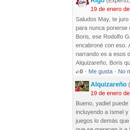
Rigo
(Experto,
19 de enero d
Saludos May, te juro 
para nunca ponerse 
Boris, ese Rodolfo G
encabroné con eso. A
narrando es a esos 
Alquizareño, Boris qu
0
·
Me gusta
·
No 
Alquizareño
(
19 de enero d
Bueno, yadiel puede s
incluyendo a Ismel y
juegos lo demás que
que se merecen ir a 