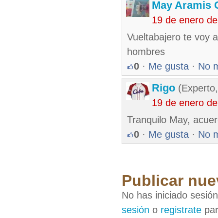
May Aramis 
19 de enero d
Vueltabajero te voy
hombres
0
·
Me gusta
·
No 
Rigo
(Experto,
19 de enero d
Tranquilo May, acue
0
·
Me gusta
·
No 
Publicar nue
No has iniciado sesió
sesión
o
registrate
par