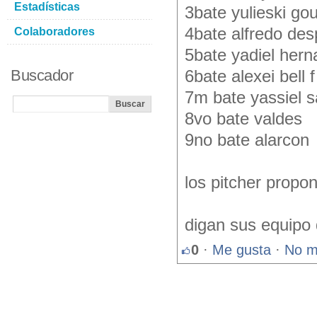
Estadísticas
3bate yulieski gou
4bate alfredo des
Colaboradores
5bate yadiel hern
Buscador
6bate alexei bell f
7m bate yassiel 
8vo bate valdes
9no bate alarcon
los pitcher propo
digan sus equipo 
0
·
Me gusta
·
No m