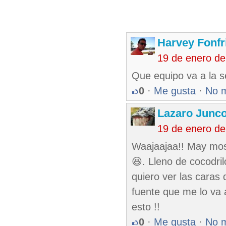
Harvey Fonfr
19 de enero d
Que equipo va a la s
0
·
Me gusta
·
No 
Lazaro Junc
19 de enero d
Waajaajaa!! May mosq
😆. Lleno de cocodr
quiero ver las caras
fuente que me lo va 
esto !!
0
·
Me gusta
·
No 