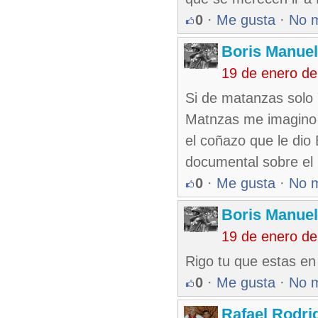
0
·
Me gusta
·
No 
Boris Manue
19 de enero d
Si de matanzas solo 
Matnzas me imagino 
el coñazo que le dio
documental sobre el p
0
·
Me gusta
·
No 
Boris Manue
19 de enero d
Rigo tu que estas en
0
·
Me gusta
·
No 
Rafael Rodr