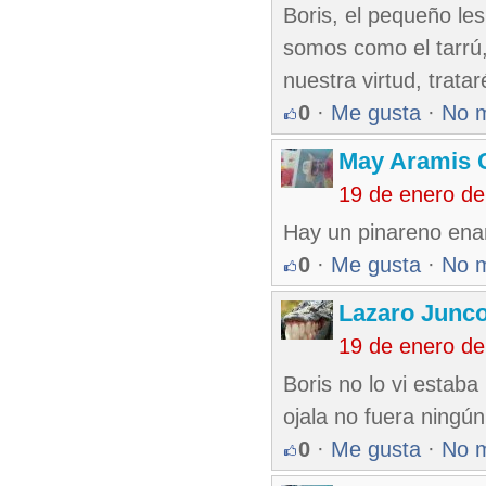
Boris, el pequeño le
somos como el tarrú,
nuestra virtud, trata
0
·
Me gusta
·
No 
May Aramis 
19 de enero d
Hay un pinareno ena
0
·
Me gusta
·
No 
Lazaro Junc
19 de enero d
Boris no lo vi estaba
ojala no fuera ningún
0
·
Me gusta
·
No 