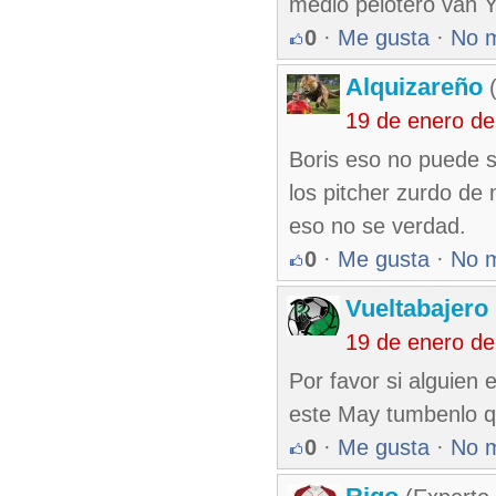
medio pelotero van 
0
·
Me gusta
·
No 
Alquizareño
(
19 de enero d
Boris eso no puede 
los pitcher zurdo de 
eso no se verdad.
0
·
Me gusta
·
No 
Vueltabajero
19 de enero d
Por favor si alguien
este May tumbenlo qu
0
·
Me gusta
·
No 