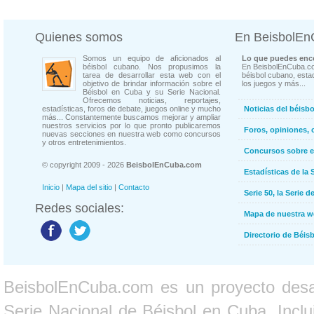
Quienes somos
En BeisbolE
Somos un equipo de aficionados al
Lo que puedes enco
béisbol cubano. Nos propusimos la
En BeisbolEnCuba.co
tarea de desarrollar esta web con el
béisbol cubano, estad
objetivo de brindar información sobre el
los juegos y más...
Béisbol en Cuba y su Serie Nacional.
Ofrecemos noticias, reportajes,
estadísticas, foros de debate, juegos online y mucho
Noticias del béisb
más... Constantemente buscamos mejorar y ampliar
nuestros servicios por lo que pronto publicaremos
Foros, opiniones, 
nuevas secciones en nuestra web como concursos
y otros entretenimientos.
Concursos sobre e
© copyright 2009 - 2026
BeisbolEnCuba.com
Estadísticas de la 
Inicio
|
Mapa del sitio
|
Contacto
Serie 50, la Serie d
Redes sociales:
Mapa de nuestra 
Directorio de Béi
BeisbolEnCuba.com es un proyecto desarr
Serie Nacional de Béisbol en Cuba. Inclui