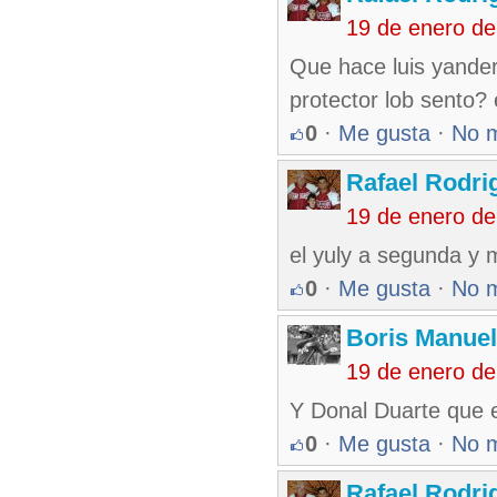
19 de enero d
Que hace luis yander
protector lob sento?
0
·
Me gusta
·
No 
Rafael Rodr
19 de enero d
el yuly a segunda y 
0
·
Me gusta
·
No 
Boris Manue
19 de enero d
Y Donal Duarte que 
0
·
Me gusta
·
No 
Rafael Rodr