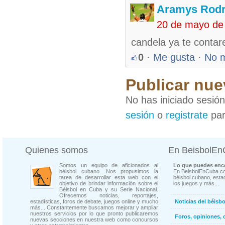
Aramys Rodr
20 de mayo de
candela ya te contar
0
·
Me gusta
·
No 
Publicar nue
No has iniciado sesió
sesión
o
registrate
par
Quienes somos
En BeisbolE
Somos un equipo de aficionados al
Lo que puedes enco
béisbol cubano. Nos propusimos la
En BeisbolEnCuba.co
tarea de desarrollar esta web con el
béisbol cubano, estad
objetivo de brindar información sobre el
los juegos y más...
Béisbol en Cuba y su Serie Nacional.
Ofrecemos noticias, reportajes,
estadísticas, foros de debate, juegos online y mucho
Noticias del béisb
más... Constantemente buscamos mejorar y ampliar
nuestros servicios por lo que pronto publicaremos
Foros, opiniones, 
nuevas secciones en nuestra web como concursos