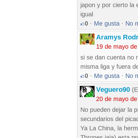
japon y por cierto l
igual
0
·
Me gusta
·
No 
Aramys Rodr
19 de mayo de
si se dan cuenta no 
misma liga y fuera d
0
·
Me gusta
·
No 
Veguero90
(E
20 de mayo de
No pueden dejar la po
secundarios del picad
Ya La China, la herm
Thrones jaja) esta p