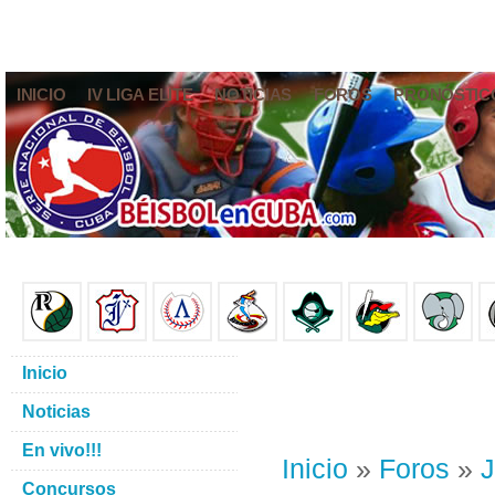
INICIO
IV LIGA ELITE
NOTICIAS
FOROS
PRONÓSTIC
Inicio
Noticias
En vivo!!!
Inicio
»
Foros
»
J
Concursos