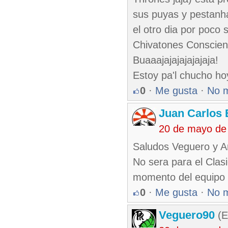
sus puyas y pestanha
el otro dia por poco
Chivatones Conscient
Buaaajajajajajajaja!
Estoy pa'l chucho hoy
0
·
Me gusta
·
No 
Juan Carlos 
20 de mayo de
Saludos Veguero y A
No sera para el Clas
momento del equipo un
0
·
Me gusta
·
No 
Veguero90
(E