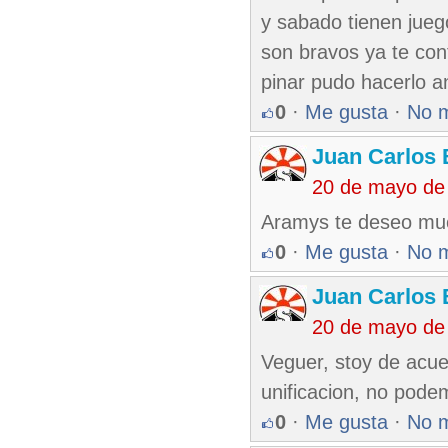
y sabado tienen juego
son bravos ya te co
pinar pudo hacerlo a
0
·
Me gusta
·
No 
Juan Carlos 
20 de mayo de
Aramys te deseo muc
0
·
Me gusta
·
No 
Juan Carlos 
20 de mayo de
Veguer, stoy de acue
unificacion, no pode
0
·
Me gusta
·
No 