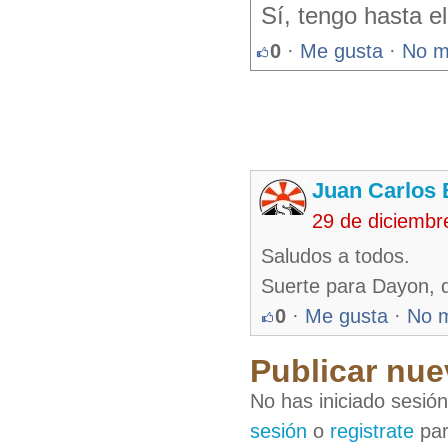
Sí, tengo hasta e
0
·
Me gusta
·
No m
Juan Carlos 
29 de diciembr
Saludos a todos.
Suerte para Dayon, q
0
·
Me gusta
·
No 
Publicar nue
No has iniciado sesió
sesión
o
registrate
par