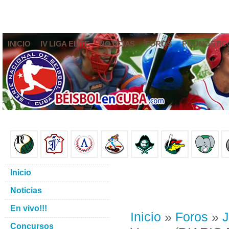
INICIO
IV LIGA ELITE
NOTICIAS
FOROS
PRONÓSTIC
Inicio
Noticias
En vivo!!!
Inicio
»
Foros
»
J
Concursos