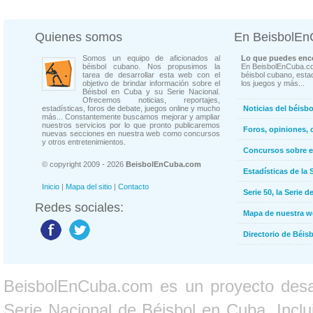
Quienes somos
En BeisbolE
Somos un equipo de aficionados al
Lo que puedes enco
béisbol cubano. Nos propusimos la
En BeisbolEnCuba.co
tarea de desarrollar esta web con el
béisbol cubano, estad
objetivo de brindar información sobre el
los juegos y más...
Béisbol en Cuba y su Serie Nacional.
Ofrecemos noticias, reportajes,
estadísticas, foros de debate, juegos online y mucho
Noticias del béisb
más... Constantemente buscamos mejorar y ampliar
nuestros servicios por lo que pronto publicaremos
Foros, opiniones, 
nuevas secciones en nuestra web como concursos
y otros entretenimientos.
Concursos sobre e
© copyright 2009 - 2026
BeisbolEnCuba.com
Estadísticas de la 
Inicio
|
Mapa del sitio
|
Contacto
Serie 50, la Serie d
Redes sociales:
Mapa de nuestra 
Directorio de Béi
BeisbolEnCuba.com es un proyecto desarr
Serie Nacional de Béisbol en Cuba. Inclui