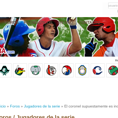
usuario
FOROS
PRONÓSTICOS
EN VIVO
CONTACTO
Ho
icio
»
Foros
»
Jugadores de la serie
» El coronel supuestamente es in
oros / Jugadores de la serie