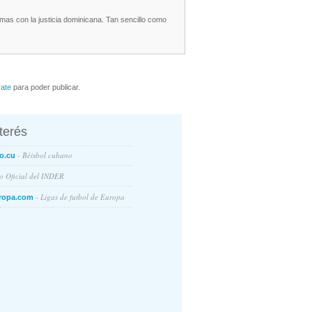
mas con la justicia dominicana. Tan sencillo como
rate
para poder publicar.
nterés
- Béisbol cubano
o.cu
io Oficial del INDER
- Ligas de futbol de Europa
ropa.com