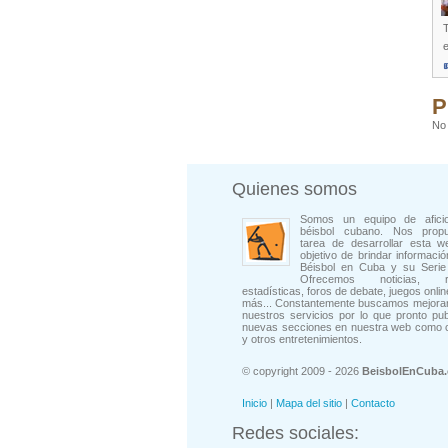
T
P
No 
Quienes somos
Somos un equipo de afici
béisbol cubano. Nos prop
tarea de desarrollar esta w
objetivo de brindar informació
Béisbol en Cuba y su Serie 
Ofrecemos noticias, rep
estadísticas, foros de debate, juegos onli
más... Constantemente buscamos mejorar
nuestros servicios por lo que pronto pu
nuevas secciones en nuestra web como 
y otros entretenimientos.
© copyright 2009 - 2026
BeisbolEnCuba
Inicio
|
Mapa del sitio
|
Contacto
Redes sociales: