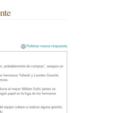
nte
Publicar nueva respuesta
tión, probablemente de compras", asegura un
los hermanos Yulieski y Lourdes Gourriel,
rtuna.
olucra al mayor William Solís (antes se
ningún papel en la fuga de los hermanos
el equipo cubano a realizar alguna gestión,
do.