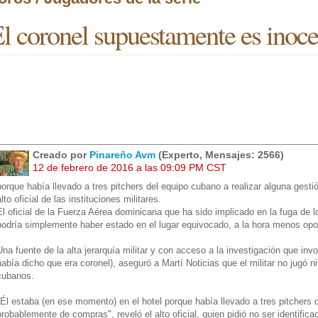
l coronel supuestamente es inoce
Creado por
Pinareño Avm
(Experto, Mensajes: 2566)
12 de febrero de 2016 a las 09:09 PM CST
porque había llevado a tres pitchers del equipo cubano a realizar alguna ges
alto oficial de las instituciones militares.
El oficial de la Fuerza Aérea dominicana que ha sido implicado en la fuga de 
podría simplemente haber estado en el lugar equivocado, a la hora menos opo
Una fuente de la alta jerarquía militar y con acceso a la investigación que inv
había dicho que era coronel), aseguró a Martí Noticias que el militar no jugó 
cubanos.
"Él estaba (en ese momento) en el hotel porque había llevado a tres pitchers d
probablemente de compras", reveló el alto oficial, quien pidió no ser identifica