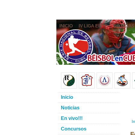
INICIO
IV LIGA ELITE
NOTICIAS
Inicio
Noticias
En vivo!!!
In
Concursos
F