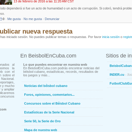
13 de febrero de 2016 a las 11:20 AM CST
odo dependerá si fue un acto de humanidad o un acto de corrupción. Si cobró, tendrá proble
eso.
0
·
Me gusta
·
No me gusta
·
Denunciar
ublicar nueva respuesta
has iniciado sesión. No puedes publicar temas o respuestas. Por favor
inicia sesión
o
regist
En BeisbolEnCuba.com
Sitios de i
onados al
Lo que puedes encontrar en nuestra web
BeisbolCuban
usimos la
En BeisbolEnCuba.com podrás encontrar noticias del
eb con el
béisbol cubano, estadísticas, records, resultados de
- Sit
INDER.cu
n sobre el
los juegos y más...
Nacional.
ortajes,
FutbolClubEu
ne y mucho
Noticias del béisbol cubano
 y ampliar
blicaremos
Foros, opiniones, comentarios...
concursos
Concursos sobre el Béisbol Cubano
.com
Estadísticas de la Serie Nacional
Serie 50, la Serie de Oro
Mapa de nuestra web