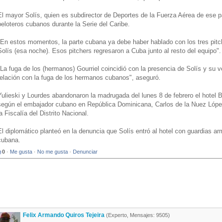
El mayor Solís, quien es subdirector de Deportes de la Fuerza Aérea de ese pa
peloteros cubanos durante la Serie del Caribe.
"En estos momentos, la parte cubana ya debe haber hablado con los tres pitch
Solís (esa noche). Esos pitchers regresaron a Cuba junto al resto del equipo".
"La fuga de los (hermanos) Gourriel coincidió con la presencia de Solís y su ve
relación con la fuga de los hermanos cubanos", aseguró.
Yulieski y Lourdes abandonaron la madrugada del lunes 8 de febrero el hotel 
según el embajador cubano en República Dominicana, Carlos de la Nuez López,
la Fiscalía del Distrito Nacional.
El diplomático planteó en la denuncia que Solís entró al hotel con guardias arm
cubana.
0
·
Me gusta
·
No me gusta
·
Denunciar
Felix Armando Quiros Tejeira
(Experto, Mensajes: 9505)