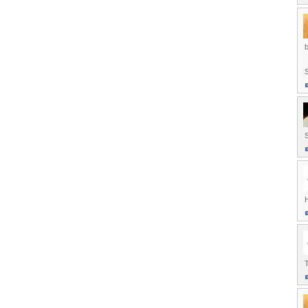
S
H
T