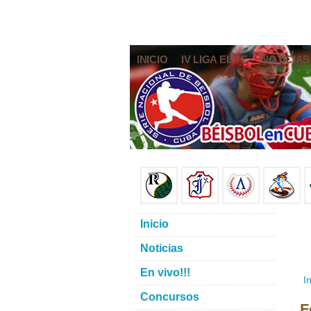
INICIO
IV LIGA ELITE
NOTICIAS
Inicio
Noticias
En vivo!!!
In
Concursos
F