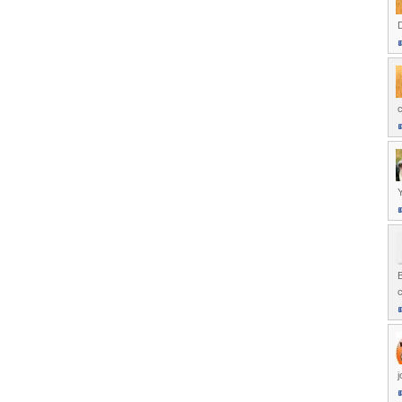
D
c
Y
B
j