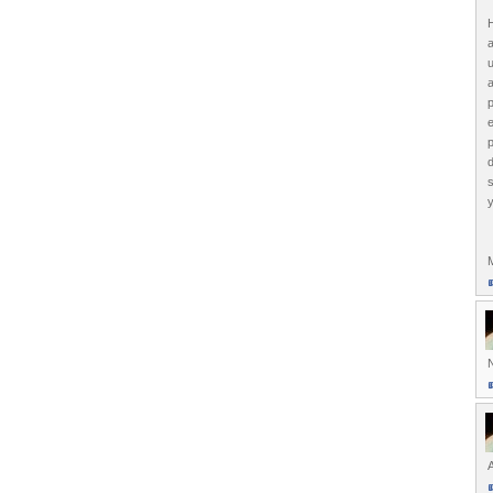
a
p
y
M