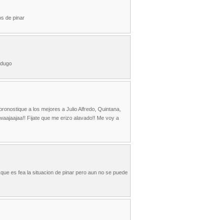
os de pinar
rdugo
pronostique a los mejores a Julio Alfredo, Quintana,
waajaajaa!! Fijate que me erizo alavado!! Me voy a
 que es fea la situacion de pinar pero aun no se puede