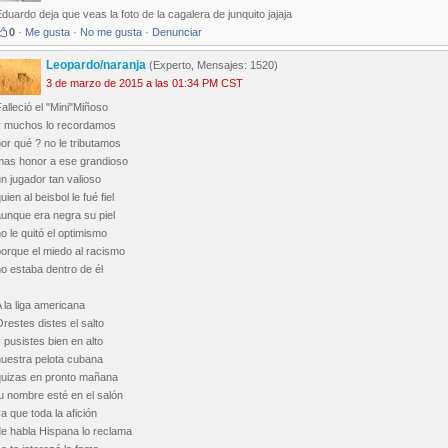
duardo deja que veas la foto de la cagalera de junquito jajaja
0
·
Me gusta
·
No me gusta
·
Denunciar
Leopardo/naranja
(Experto, Mensajes: 1520)
3 de marzo de 2015 a las 01:34 PM CST
alleció el "Mini"Miñoso
y muchos lo recordamos
or qué ? no le tributamos
mas honor a ese grandioso
n jugador tan valioso
uien al beisbol le fué fiel
unque era negra su piel
o le quitó el optimismo
orque el miedo al racismo
o estaba dentro de él
 la liga americana
restes distes el salto
 pusistes bien en alto
nuestra pelota cubana
quizas en pronto mañana
u nombre esté en el salón
a que toda la afición
de habla Hispana lo reclama