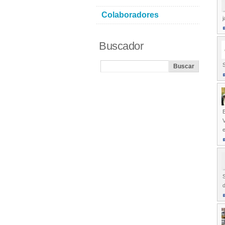
Colaboradores
j
Buscador
E
V
e
S
d