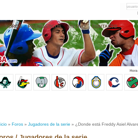
usuario
FOROS
PRONÓSTICOS
EN VIVO
CONTACTO
Hora
icio
»
Foros
»
Jugadores de la serie
» ¿Donde está Freddy Asiel Alvar
oros / Jugadores de la serie