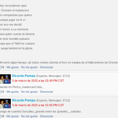
Hoy recordamos aquí
a Orestes el matancero
un compatriota que quiero
unque jugar no le ví
por eso me decidí
en honor a su memoria
ara quien cuente la historia
de este humilde paisano
sepa que el "Mini"es cubano
 juega beisbol en la gloria.
e tomó algún tiempo ,de todos modos ahorita el foro se trataba de el fallecimiento de Ores
0
·
Me gusta
·
No me gusta
·
Denunciar
Ricardo Pompa
(Experto, Mensajes: 5712)
3 de marzo de 2015 a las 01:49 PM CST
Nacido en Perico,,matanzasCuba,,
0
·
Me gusta
·
No me gusta
·
Denunciar
Ricardo Pompa
(Experto, Mensajes: 5712)
3 de marzo de 2015 a las 01:50 PM CST
Amigo de cuantía González,,grande entre los grandes,,,,saludos
0
·
Me gusta
·
No me gusta
·
Denunciar