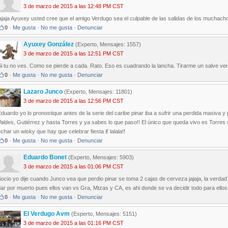
3 de marzo de 2015 a las 12:48 PM CST
ajaja Ayuxey usted cree que el amigo Verdugo sea el culpable de las salidas de los muchach
0
·
Me gusta
·
No me gusta
·
Denunciar
Ayuxey González
(Experto, Mensajes: 1557)
3 de marzo de 2015 a las 12:51 PM CST
Si tu no ves. Como se pierde a cada. Rato. Eso es cuadrando la lancha. Tirarme un salve ve
0
·
Me gusta
·
No me gusta
·
Denunciar
Lazaro Junco
(Experto, Mensajes: 11801)
3 de marzo de 2015 a las 12:56 PM CST
duardo yo lo pronostique antes de la serie del caribe pinar iba a sufrir una perdida masiva y 
aldes, Gutiérrez y hasta Torres y ya sabes lo que paso!! El único que queda vivo es Torres 
char un wisky que hay que celebrar fiesta 💃 lalala!!
0
·
Me gusta
·
No me gusta
·
Denunciar
Eduardo Bonet
(Experto, Mensajes: 5903)
3 de marzo de 2015 a las 01:06 PM CST
ocio yo dije cuando Junco vea que perdio pinar se toma 2 cajas de cerveza jajaja, la verdad
ar por muerto pues ellos van vs Gra, Mtzas y CA, es ahi donde se va decidir todo para ellos
0
·
Me gusta
·
No me gusta
·
Denunciar
El Verdugo Avm
(Experto, Mensajes: 5151)
3 de marzo de 2015 a las 01:16 PM CST