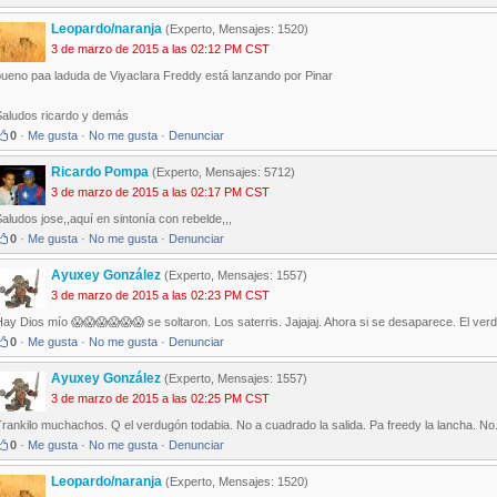
Leopardo/naranja
(Experto, Mensajes: 1520)
3 de marzo de 2015 a las 02:12 PM CST
bueno paa laduda de Viyaclara Freddy está lanzando por Pinar
Saludos ricardo y demás
0
·
Me gusta
·
No me gusta
·
Denunciar
Ricardo Pompa
(Experto, Mensajes: 5712)
3 de marzo de 2015 a las 02:17 PM CST
aludos jose,,aquí en sintonía con rebelde,,,
0
·
Me gusta
·
No me gusta
·
Denunciar
Ayuxey González
(Experto, Mensajes: 1557)
3 de marzo de 2015 a las 02:23 PM CST
ay Dios mío 😱😱😱😱😱😱 se soltaron. Los saterris. Jajajaj. Ahora si se desaparece. El verdu
0
·
Me gusta
·
No me gusta
·
Denunciar
Ayuxey González
(Experto, Mensajes: 1557)
3 de marzo de 2015 a las 02:25 PM CST
rankilo muchachos. Q el verdugón todabia. No a cuadrado la salida. Pa freedy la lancha. No. 
0
·
Me gusta
·
No me gusta
·
Denunciar
Leopardo/naranja
(Experto, Mensajes: 1520)