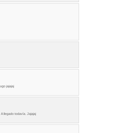
go jajajaj
A llegado todavía. Jajajaj