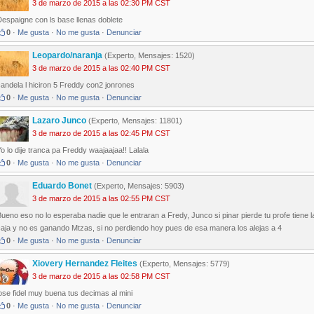
3 de marzo de 2015 a las 02:30 PM CST
espaigne con ls base llenas doblete
0
·
Me gusta
·
No me gusta
·
Denunciar
Leopardo/naranja
(Experto, Mensajes: 1520)
3 de marzo de 2015 a las 02:40 PM CST
andela l hiciron 5 Freddy con2 jonrones
0
·
Me gusta
·
No me gusta
·
Denunciar
Lazaro Junco
(Experto, Mensajes: 11801)
3 de marzo de 2015 a las 02:45 PM CST
o lo dije tranca pa Freddy waajaajaa!! Lalala
0
·
Me gusta
·
No me gusta
·
Denunciar
Eduardo Bonet
(Experto, Mensajes: 5903)
3 de marzo de 2015 a las 02:55 PM CST
ueno eso no lo esperaba nadie que le entraran a Fredy, Junco si pinar pierde tu profe tiene l
caja y no es ganando Mtzas, si no perdiendo hoy pues de esa manera los alejas a 4
0
·
Me gusta
·
No me gusta
·
Denunciar
Xiovery Hernandez Fleites
(Experto, Mensajes: 5779)
3 de marzo de 2015 a las 02:58 PM CST
ose fidel muy buena tus decimas al mini
0
·
Me gusta
·
No me gusta
·
Denunciar