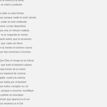
o te interezó la fama
 te sobró condición
e pido a cada forista
que aunque nadie lo esté viendo
 solas le esté rindiendo
onor a este deportista
ue sea un minuto realista
 ni un segundo le restes
hazlo antes que te acuestes
 que cada uno lleve
en la mente el número nueve
ue hizo inmortal a Orestes.
ue Dios te tenga en la Gloria
 que todo el beisbol cubano
sepa tomar de tu mano
se impetud de victoria
jalás vuelva la euforia
ue habia por el beisbol
que todos cumplan su rol
y aunque a muchos mortifique
a pelota se practique
desde que aparezca el sol.
que amanezca el Sol