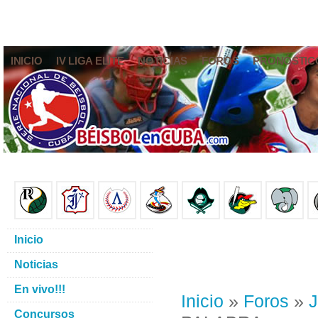
INICIO
IV LIGA ELITE
NOTICIAS
FOROS
PRONÓSTIC
Inicio
Noticias
En vivo!!!
Inicio
»
Foros
»
J
Concursos