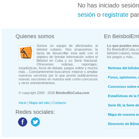
No has iniciado sesió
sesión
o
registrate
par
Quienes somos
En BeisbolE
Somos un equipo de aficionados al
Lo que puedes enco
béisbol cubano. Nos propusimos la
En BeisbolEnCuba.co
tarea de desarrollar esta web con el
béisbol cubano, estad
objetivo de brindar información sobre el
los juegos y más...
Béisbol en Cuba y su Serie Nacional.
Ofrecemos noticias, reportajes,
estadísticas, foros de debate, juegos online y mucho
Noticias del béisb
más... Constantemente buscamos mejorar y ampliar
nuestros servicios por lo que pronto publicaremos
Foros, opiniones, 
nuevas secciones en nuestra web como concursos
y otros entretenimientos.
Concursos sobre e
© copyright 2009 - 2026
BeisbolEnCuba.com
Estadísticas de la 
Inicio
|
Mapa del sitio
|
Contacto
Serie 50, la Serie d
Redes sociales:
Mapa de nuestra 
Directorio de Béi