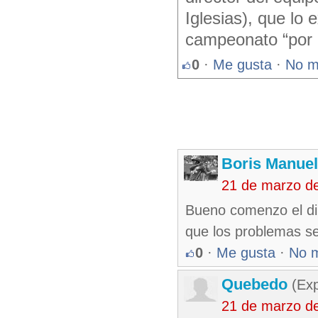
Iglesias), que lo 
campeonato “por 
0
·
Me gusta
·
No m
Boris Manue
21 de marzo d
Bueno comenzo el dim
que los problemas se 
0
·
Me gusta
·
No 
Quebedo
(Exp
21 de marzo d