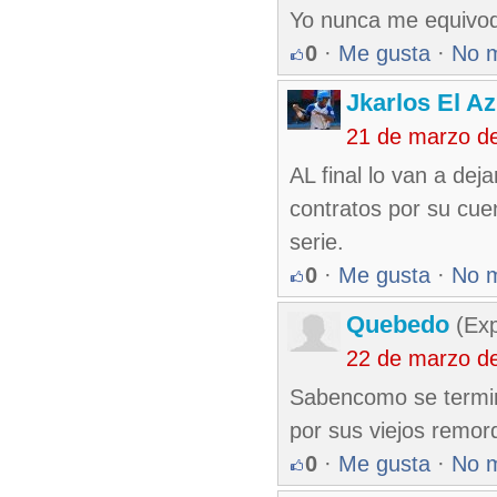
Yo nunca me equivoqu
0
·
Me gusta
·
No 
Jkarlos El Az
21 de marzo d
AL final lo van a deja
contratos por su cuen
serie.
0
·
Me gusta
·
No 
Quebedo
(Exp
22 de marzo d
Sabencomo se termina
por sus viejos remor
0
·
Me gusta
·
No 