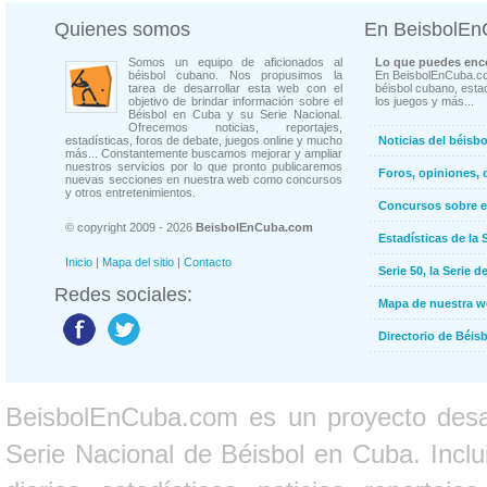
Quienes somos
En BeisbolE
Somos un equipo de aficionados al
Lo que puedes enco
béisbol cubano. Nos propusimos la
En BeisbolEnCuba.co
tarea de desarrollar esta web con el
béisbol cubano, estad
objetivo de brindar información sobre el
los juegos y más...
Béisbol en Cuba y su Serie Nacional.
Ofrecemos noticias, reportajes,
estadísticas, foros de debate, juegos online y mucho
Noticias del béisb
más... Constantemente buscamos mejorar y ampliar
nuestros servicios por lo que pronto publicaremos
Foros, opiniones, 
nuevas secciones en nuestra web como concursos
y otros entretenimientos.
Concursos sobre e
© copyright 2009 - 2026
BeisbolEnCuba.com
Estadísticas de la 
Inicio
|
Mapa del sitio
|
Contacto
Serie 50, la Serie d
Redes sociales:
Mapa de nuestra 
Directorio de Béi
BeisbolEnCuba.com es un proyecto desarr
Serie Nacional de Béisbol en Cuba. Inclui