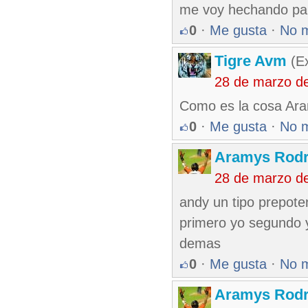
me voy hechando par
0
·
Me gusta
·
No 
Tigre Avm
(Ex
28 de marzo d
Como es la cosa Ara
0
·
Me gusta
·
No 
Aramys Rodr
28 de marzo d
andy un tipo prepote
primero yo segundo y
demas
0
·
Me gusta
·
No 
Aramys Rodr