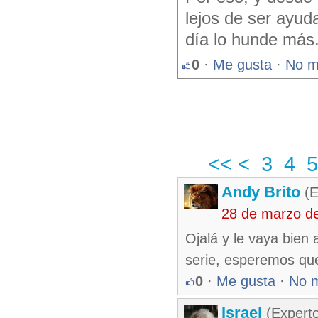
lejos de ser ayud
día lo hunde más.
0
·
Me gusta
·
No m
<<
<
3
4
5
Andy Brito
(E
28 de marzo d
Ojalá y le vaya bien 
serie, esperemos qu
0
·
Me gusta
·
No 
Israel
(Experto