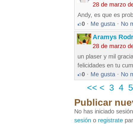
28 de marzo d
Andy, es que es prob
0
·
Me gusta
·
No 
Aramys Rodr
28 de marzo d
un plaser y mil graci
felicidades en tu cu
0
·
Me gusta
·
No 
<<
<
3
4
5
Publicar nue
No has iniciado sesió
sesión
o
registrate
par