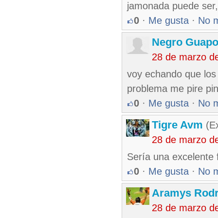
jamonada puede ser, 
0
·
Me gusta
·
No 
Negro Guap
28 de marzo d
voy echando que los
problema me pire pi
0
·
Me gusta
·
No 
Tigre Avm
(Ex
28 de marzo d
Sería una excelente f
0
·
Me gusta
·
No 
Aramys Rodr
28 de marzo d