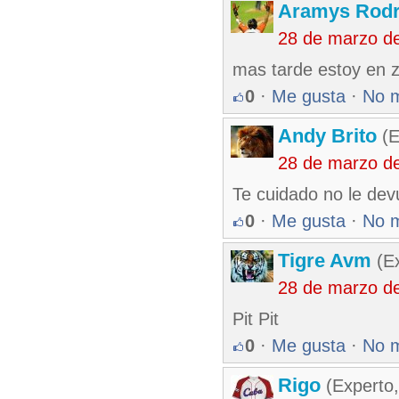
Aramys Rodr
28 de marzo d
mas tarde estoy en 
0
·
Me gusta
·
No 
Andy Brito
(E
28 de marzo d
Te cuidado no le devu
0
·
Me gusta
·
No 
Tigre Avm
(Ex
28 de marzo d
Pit Pit
0
·
Me gusta
·
No 
Rigo
(Experto,