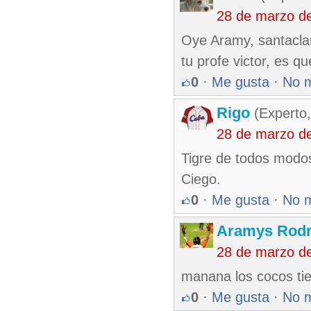
28 de marzo d
Oye Aramy, santaclara
tu profe victor, es q
0
·
Me gusta
·
No 
Rigo
(Experto,
28 de marzo d
Tigre de todos modos 
Ciego.
0
·
Me gusta
·
No 
Aramys Rodr
28 de marzo d
manana los cocos tie
0
·
Me gusta
·
No 