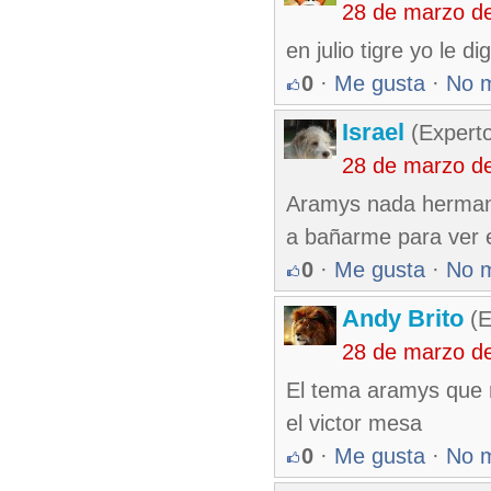
28 de marzo d
en julio tigre yo le 
0
·
Me gusta
·
No 
Israel
(Experto
28 de marzo d
Aramys nada hermano 
a bañarme para ver el
0
·
Me gusta
·
No 
Andy Brito
(E
28 de marzo d
El tema aramys que n
el victor mesa
0
·
Me gusta
·
No 