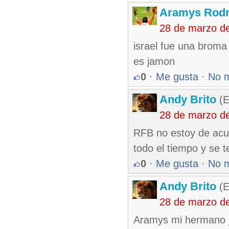
Aramys Rodr
28 de marzo d
israel fue una broma
es jamon
0
·
Me gusta
·
No 
Andy Brito
(E
28 de marzo d
RFB no estoy de acu
todo el tiempo y se t
0
·
Me gusta
·
No 
Andy Brito
(E
28 de marzo d
Aramys mi hermano 