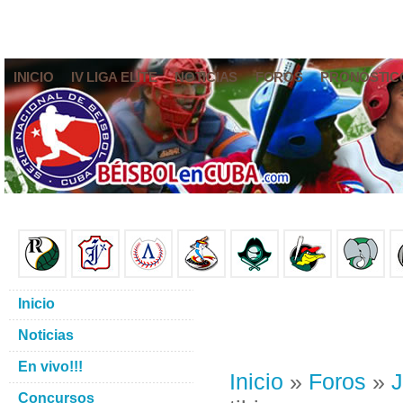
INICIO
IV LIGA ELITE
NOTICIAS
FOROS
PRONÓSTIC
Inicio
Noticias
En vivo!!!
Inicio
»
Foros
»
J
Concursos