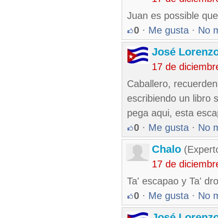
Juan es possible que y
0
·
Me gusta
·
No 
José Lorenzo
17 de diciembr
Caballero, recuerden
escribiendo un libro s
pega aqui, esta esc
0
·
Me gusta
·
No 
Chalo
(Expert
17 de diciembr
Ta' escapao y Ta' dr
0
·
Me gusta
·
No 
José Lorenzo