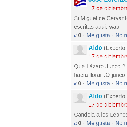
17 de diciembr
Si Miguel de Cervant
escritas aqui, wao
0
·
Me gusta
·
No 
Aldo
(Experto
17 de diciembr
Que Lázaro Junco ? E
hacía llorar .O junco 
0
·
Me gusta
·
No 
Aldo
(Experto
17 de diciembr
Candela a los Leones
0
·
Me gusta
·
No 