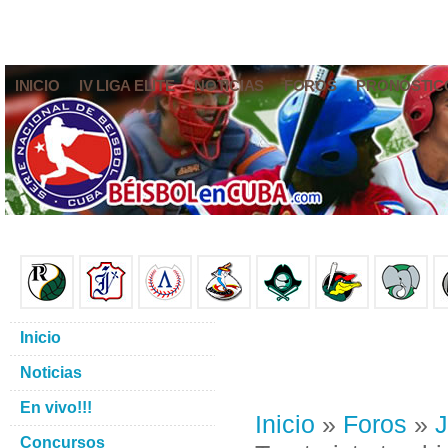
INICIO
IV LIGA ELITE
NOTICIAS
FOROS
PRONÓSTIC
Inicio
Noticias
En vivo!!!
Inicio
»
Foros
»
J
Concursos