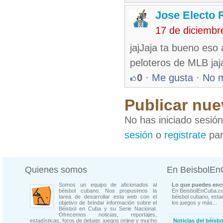
Jose Electo 
17 de diciembr
jajJaja ta bueno eso
peloteros de MLB jaja
0
·
Me gusta
·
No 
Publicar nue
No has iniciado sesió
sesión
o
registrate
par
Quienes somos
En BeisbolE
Somos un equipo de aficionados al
Lo que puedes enco
béisbol cubano. Nos propusimos la
En BeisbolEnCuba.co
tarea de desarrollar esta web con el
béisbol cubano, estad
objetivo de brindar información sobre el
los juegos y más...
Béisbol en Cuba y su Serie Nacional.
Ofrecemos noticias, reportajes,
estadísticas, foros de debate, juegos online y mucho
Noticias del béisb