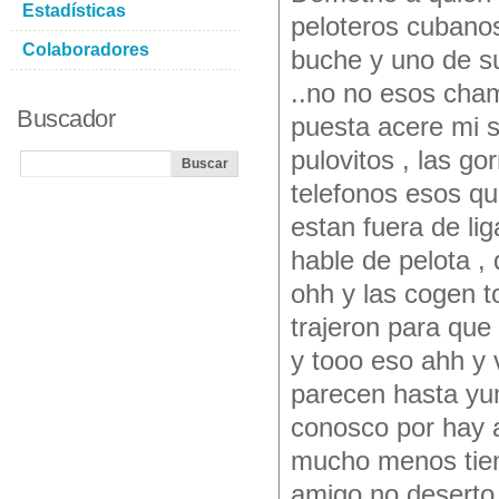
Estadísticas
peloteros cubanos
Colaboradores
buche y uno de s
..no no esos cha
Buscador
puesta acere mi 
pulovitos , las go
telefonos esos q
estan fuera de lig
hable de pelota , 
ohh y las cogen to
trajeron para qu
y tooo eso ahh y v
parecen hasta yum
conosco por hay a
mucho menos tien
amigo no deserto 