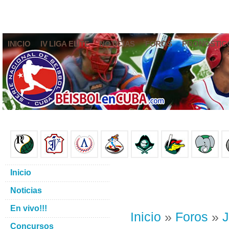
INICIO
IV LIGA ELITE
NOTICIAS
FOROS
PRONÓSTIC
Inicio
Noticias
En vivo!!!
Inicio
»
Foros
»
J
Concursos