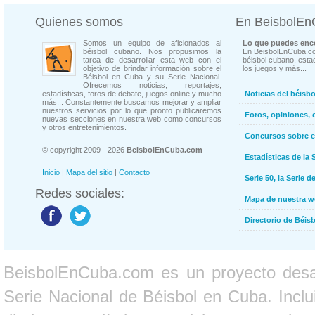
Quienes somos
En BeisbolE
Somos un equipo de aficionados al
Lo que puedes enco
béisbol cubano. Nos propusimos la
En BeisbolEnCuba.co
tarea de desarrollar esta web con el
béisbol cubano, estad
objetivo de brindar información sobre el
los juegos y más...
Béisbol en Cuba y su Serie Nacional.
Ofrecemos noticias, reportajes,
estadísticas, foros de debate, juegos online y mucho
Noticias del béisb
más... Constantemente buscamos mejorar y ampliar
nuestros servicios por lo que pronto publicaremos
Foros, opiniones, 
nuevas secciones en nuestra web como concursos
y otros entretenimientos.
Concursos sobre e
© copyright 2009 - 2026
BeisbolEnCuba.com
Estadísticas de la 
Inicio
|
Mapa del sitio
|
Contacto
Serie 50, la Serie d
Redes sociales:
Mapa de nuestra 
Directorio de Béi
BeisbolEnCuba.com es un proyecto desarr
Serie Nacional de Béisbol en Cuba. Inclui