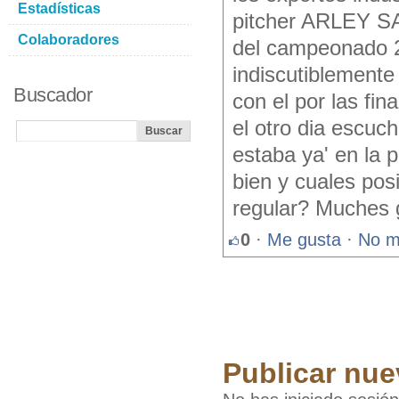
Estadísticas
pitcher ARLEY SA
Colaboradores
del campeonado 20
indiscutiblemente
Buscador
con el por las fin
el otro dia escuch
estaba ya' en la 
bien y cuales posi
regular? Muches gr
0
·
Me gusta
·
No m
Publicar nue