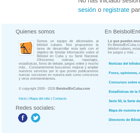
No has iniciado sesió
sesión
o
registrate
par
Quienes somos
En BeisbolE
Somos un equipo de aficionados al
Lo que puedes enco
béisbol cubano. Nos propusimos la
En BeisbolEnCuba.co
tarea de desarrollar esta web con el
béisbol cubano, estad
objetivo de brindar información sobre el
los juegos y más...
Béisbol en Cuba y su Serie Nacional.
Ofrecemos noticias, reportajes,
estadísticas, foros de debate, juegos online y mucho
Noticias del béisb
más... Constantemente buscamos mejorar y ampliar
nuestros servicios por lo que pronto publicaremos
Foros, opiniones, 
nuevas secciones en nuestra web como concursos
y otros entretenimientos.
Concursos sobre e
© copyright 2009 - 2026
BeisbolEnCuba.com
Estadísticas de la 
Inicio
|
Mapa del sitio
|
Contacto
Serie 50, la Serie d
Redes sociales:
Mapa de nuestra 
Directorio de Béi