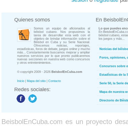
Quienes somos
En BeisbolE
Somos un equipo de aficionados al
Lo que puedes enco
béisbol cubano. Nos propusimos la
En BeisbolEnCuba.co
tarea de desarrollar esta web con el
béisbol cubano, estad
objetivo de brindar información sobre el
los juegos y más...
Béisbol en Cuba y su Serie Nacional.
Ofrecemos noticias, reportajes,
estadísticas, foros de debate, juegos online y mucho
Noticias del béisb
más... Constantemente buscamos mejorar y ampliar
nuestros servicios por lo que pronto publicaremos
Foros, opiniones, 
nuevas secciones en nuestra web como concursos
y otros entretenimientos.
Concursos sobre e
© copyright 2009 - 2026
BeisbolEnCuba.com
Estadísticas de la 
Inicio
|
Mapa del sitio
|
Contacto
Serie 50, la Serie d
Redes sociales:
Mapa de nuestra 
Directorio de Béi
BeisbolEnCuba.com es un proyecto desarr