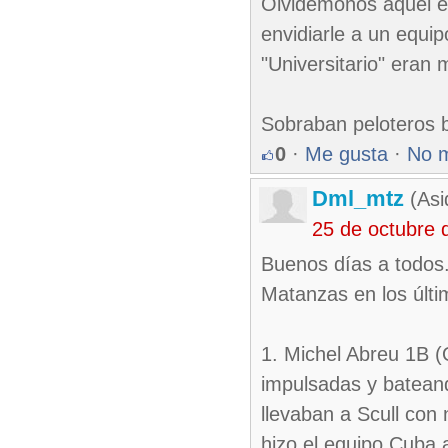
Olvidemonos aquel e
envidiarle a un equi
"Universitario" eran
Sobraban peloteros 
0
·
Me gusta
·
No 
Dml_mtz
(Asi
25 de octubre 
Buenos días a todos..
Matanzas en los últi
1. Michel Abreu 1B (
impulsadas y batean
llevaban a Scull con
hizo el equipo Cuba 