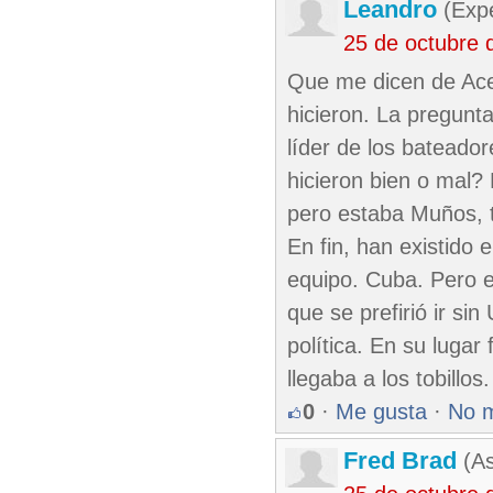
Leandro
(Exp
25 de octubre 
Que me dicen de Ace
hicieron. La pregunt
líder de los bateador
hicieron bien o mal?
pero estaba Muños, t
En fin, han existido
equipo. Cuba. Pero e
que se prefirió ir si
política. En su luga
llegaba a los tobillos.
0
·
Me gusta
·
No 
Fred Brad
(As