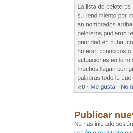
La lista de pelotero
su rendimiento por 
an nombrados arriba
peloteros pudieron te
prioridad en cuba ,c
no eran conocidos o 
actuaciones en la ml
muchos llegan con gr
palabras todo lo que 
0
·
Me gusta
·
No 
Publicar nue
No has iniciado sesió
sesión
o
registrate
par