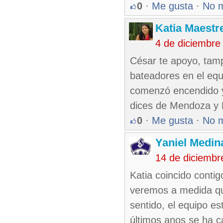
0
·
Me gusta
·
No 
Katia Maestr
4 de diciembre
César te apoyo, tamp
bateadores en el equ
comenzó encendido y
dices de Mendoza y 
0
·
Me gusta
·
No 
Yaniel Medin
14 de diciembr
Katia coincido conti
veremos a medida que
sentido, el equipo es
últimos anos se ha c