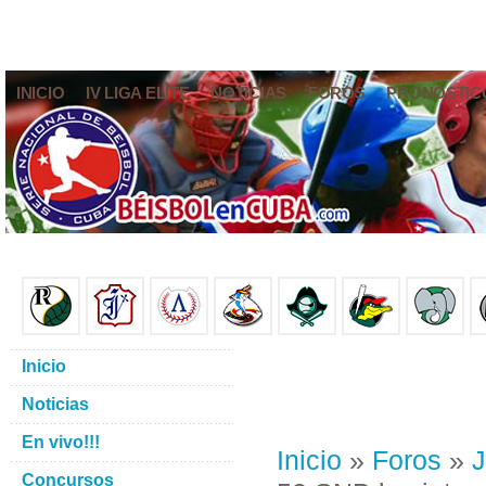
INICIO
IV LIGA ELITE
NOTICIAS
FOROS
PRONÓSTIC
Inicio
Noticias
En vivo!!!
Inicio
»
Foros
»
J
Concursos