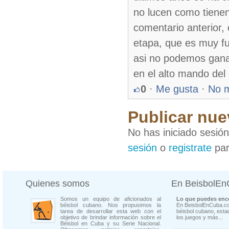
no lucen como tienen
comentario anterior,
etapa, que es muy fu
asi no podemos gana
en el alto mando del 
0
·
Me gusta
·
No 
Publicar nue
No has iniciado sesió
sesión
o
registrate
par
Quienes somos
En BeisbolE
Somos un equipo de aficionados al
Lo que puedes enco
béisbol cubano. Nos propusimos la
En BeisbolEnCuba.co
tarea de desarrollar esta web con el
béisbol cubano, estad
objetivo de brindar información sobre el
los juegos y más...
Béisbol en Cuba y su Serie Nacional.