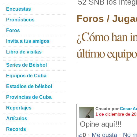
52 SNB los integ
Encuestas
Foros / Juga
Pronósticos
Foros
¿Cómo han ini
Invita a tus amigos
último equip
Libro de visitas
Series de Béisbol
Equipos de Cuba
Estadios de béisbol
Provincias de Cuba
Reportajes
Creado por
Cesar A
1 de diciembre de 2
Artículos
Opine aquí!!!
Records
0
·
Me gusta
·
No m