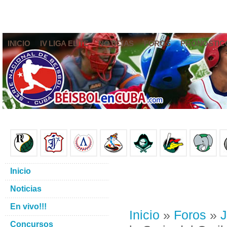
INICIO
IV LIGA ELITE
NOTICIAS
FOROS
PRONÓSTIC
Inicio
Noticias
En vivo!!!
Inicio
»
Foros
»
J
Concursos