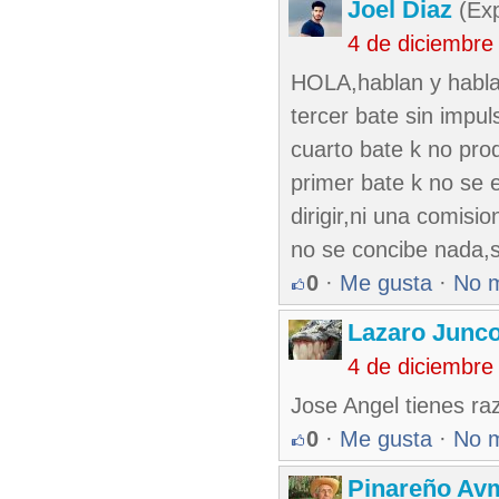
Joel Diaz
(Exp
4 de diciembre
HOLA,hablan y habla
tercer bate sin impu
cuarto bate k no prod
primer bate k no se 
dirigir,ni una comisi
no se concibe nada,
0
·
Me gusta
·
No 
Lazaro Junc
4 de diciembre
Jose Angel tienes ra
0
·
Me gusta
·
No 
Pinareño Av