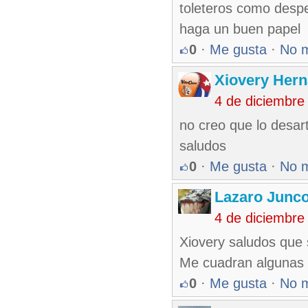
toleteros como despei
haga un buen papel
0
·
Me gusta
·
No 
Xiovery Hern
4 de diciembre
no creo que lo desar
saludos
0
·
Me gusta
·
No 
Lazaro Junc
4 de diciembre
Xiovery saludos que
Me cuadran algunas 
0
·
Me gusta
·
No 