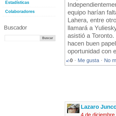
Estadísticas
Independientemen
equipo harían fal
Colaboradores
Lahera, entre otr
Buscador
llamará a Yuliesk
asistió a Toronto
hacen buen papel 
oportunidad con 
0
·
Me gusta
·
No m
Lazaro Junc
4 de diciembre