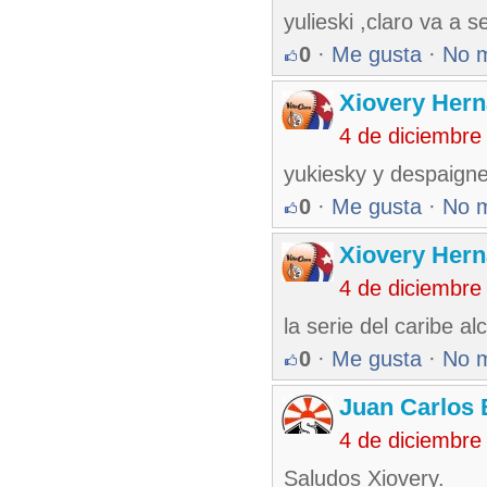
yulieski ,claro va a s
0
·
Me gusta
·
No 
Xiovery Hern
4 de diciembre
yukiesky y despaigne 
0
·
Me gusta
·
No 
Xiovery Hern
4 de diciembre
la serie del caribe al
0
·
Me gusta
·
No 
Juan Carlos 
4 de diciembre
Saludos Xiovery.