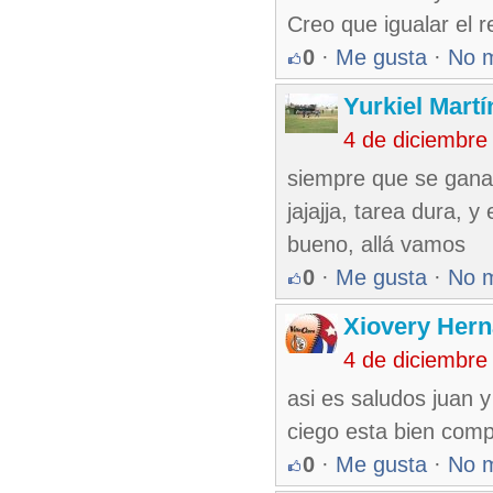
Creo que igualar el r
0
·
Me gusta
·
No 
Yurkiel Martí
4 de diciembre
siempre que se gana u
jajajja, tarea dura, 
bueno, allá vamos
0
·
Me gusta
·
No 
Xiovery Hern
4 de diciembre
asi es saludos juan y 
ciego esta bien com
0
·
Me gusta
·
No 