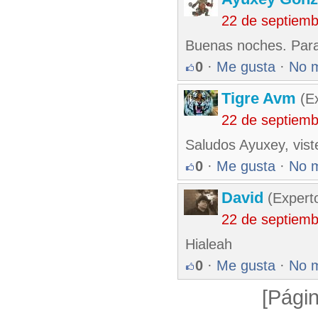
22 de septiem
Buenas noches. Para
0
·
Me gusta
·
No 
Tigre Avm
(Ex
22 de septiem
Saludos Ayuxey, viste
0
·
Me gusta
·
No 
David
(Expert
22 de septiem
Hialeah
0
·
Me gusta
·
No 
[Págin