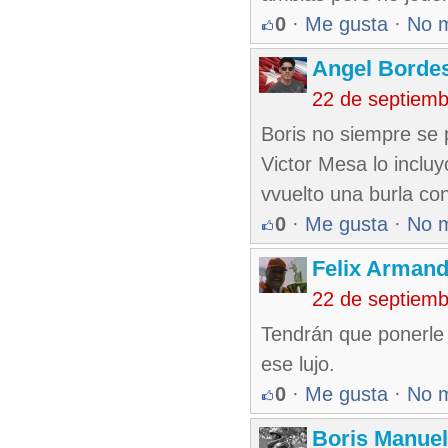
0
·
Me gusta
·
No 
Angel Borde
22 de septiem
Boris no siempre se 
Victor Mesa lo incluy
vvuelto una burla co
0
·
Me gusta
·
No 
Felix Armand
22 de septiem
Tendrán que ponerle
ese lujo.
0
·
Me gusta
·
No 
Boris Manue