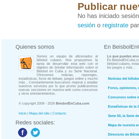
Publicar nue
No has iniciado sesió
sesión
o
registrate
par
Quienes somos
En BeisbolE
Somos un equipo de aficionados al
Lo que puedes enco
béisbol cubano. Nos propusimos la
En BeisbolEnCuba.co
tarea de desarrollar esta web con el
béisbol cubano, estad
objetivo de brindar información sobre el
los juegos y más...
Béisbol en Cuba y su Serie Nacional.
Ofrecemos noticias, reportajes,
estadísticas, foros de debate, juegos online y mucho
Noticias del béisb
más... Constantemente buscamos mejorar y ampliar
nuestros servicios por lo que pronto publicaremos
Foros, opiniones, 
nuevas secciones en nuestra web como concursos
y otros entretenimientos.
Concursos sobre e
© copyright 2009 - 2026
BeisbolEnCuba.com
Estadísticas de la 
Inicio
|
Mapa del sitio
|
Contacto
Serie 50, la Serie d
Redes sociales:
Mapa de nuestra 
Directorio de Béi