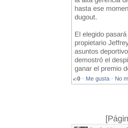
la alta gerencia 
hasta ese moment
dugout.
El elegido pasará 
propietario Jeffre
asuntos deportivo
demostró el despi
ganar el premio 
0
·
Me gusta
·
No m
[Págin