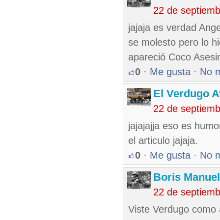
22 de septiem
jajaja es verdad Ange
se molesto pero lo hi
apareció Coco Asesi
0
·
Me gusta
·
No 
El Verdugo 
22 de septiem
jajajajja eso es humo
el articulo jajaja.
0
·
Me gusta
·
No 
Boris Manue
22 de septiem
Viste Verdugo como 