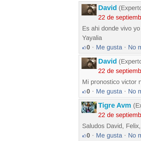
David
(Expert
22 de septiem
Es ahi donde vivo yo
Yayalia
0
·
Me gusta
·
No 
David
(Expert
22 de septiem
Mi pronostico victor 
0
·
Me gusta
·
No 
Tigre Avm
(Ex
22 de septiem
Saludos David, Felix
0
·
Me gusta
·
No 