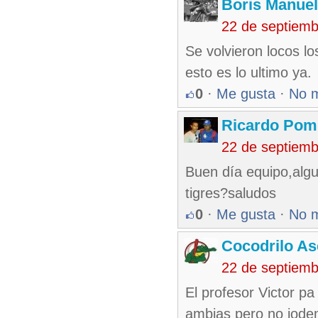
Boris Manue
22 de septiem
Se volvieron locos l
esto es lo ultimo ya.
0
·
Me gusta
·
No 
Ricardo Pom
22 de septiem
Buen día equipo,algu
tigres?saludos
0
·
Me gusta
·
No 
Cocodrilo A
22 de septiem
El profesor Victor p
ambias pero no jodem