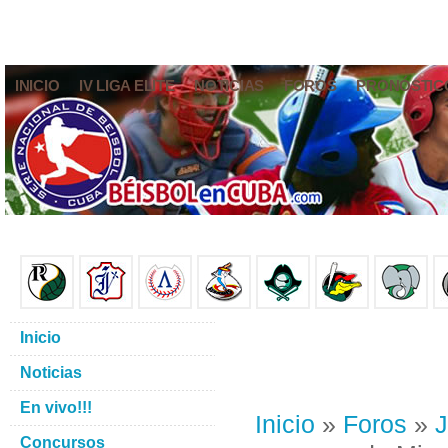
INICIO
IV LIGA ELITE
NOTICIAS
FOROS
PRONÓSTIC
Inicio
Noticias
En vivo!!!
Inicio
»
Foros
»
J
Concursos