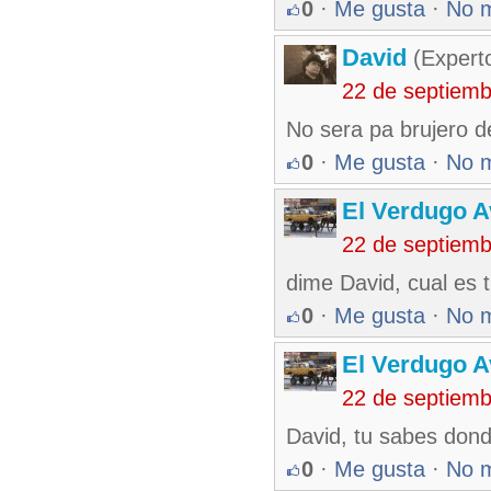
0
·
Me gusta
·
No 
David
(Expert
22 de septiem
No sera pa brujero d
0
·
Me gusta
·
No 
El Verdugo 
22 de septiem
dime David, cual es t
0
·
Me gusta
·
No 
El Verdugo 
22 de septiem
David, tu sabes dond
0
·
Me gusta
·
No 