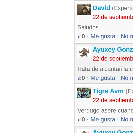
David
(Expert
22 de septiem
Saludos
0
·
Me gusta
·
No 
Ayuxey Gonz
22 de septiem
Rata de alcantarilla
0
·
Me gusta
·
No 
Tigre Avm
(Ex
22 de septiem
Verdugo asere cuando
0
·
Me gusta
·
No 
Ayuxey Gonz