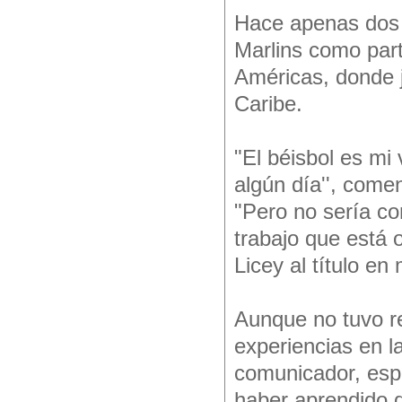
Hace apenas dos 
Marlins como part
Américas, donde j
Caribe.
"El béisbol es mi
algún día'', come
"Pero no sería co
trabajo que está 
Licey al título en m
Aunque no tuvo r
experiencias en l
comunicador, espe
haber aprendido d