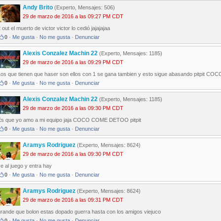
Andy Brito
(Experto, Mensajes: 506)
29 de marzo de 2016 a las 09:27 PM CDT
 out el muerto de victor victor lo cedió jajajajaa
0
·
Me gusta
·
No me gusta
·
Denunciar
Alexis Conzalez Machin 22
(Experto, Mensajes: 1185)
29 de marzo de 2016 a las 09:29 PM CDT
Los que tienen que haser son ellos con 1 se gana tambien y esto sigue abasando pitpit
0
·
Me gusta
·
No me gusta
·
Denunciar
Alexis Conzalez Machin 22
(Experto, Mensajes: 1185)
29 de marzo de 2016 a las 09:30 PM CDT
Es que yo amo a mi equipo jaja COCO COME DETOO pitpit
0
·
Me gusta
·
No me gusta
·
Denunciar
Aramys Rodriguez
(Experto, Mensajes: 8624)
29 de marzo de 2016 a las 09:30 PM CDT
e al juego y entra hay
0
·
Me gusta
·
No me gusta
·
Denunciar
Aramys Rodriguez
(Experto, Mensajes: 8624)
29 de marzo de 2016 a las 09:31 PM CDT
grande que bolon estas dopado guerra hasta con los amigos viejuco
0
·
Me gusta
·
No me gusta
·
Denunciar