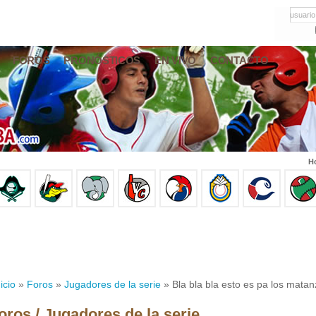
usuario
FOROS
PRONÓSTICOS
EN VIVO
CONTACTO
Ho
icio
»
Foros
»
Jugadores de la serie
» Bla bla bla esto es pa los mata
oros / Jugadores de la serie