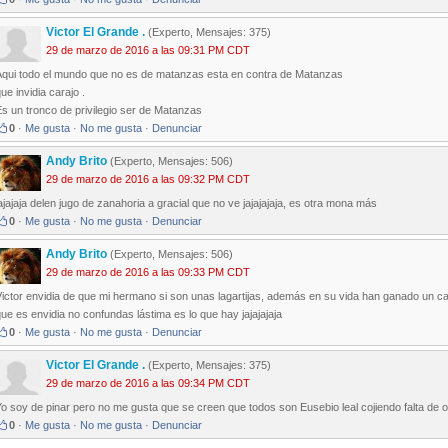
Victor El Grande .
(Experto, Mensajes: 375)
29 de marzo de 2016 a las 09:31 PM CDT
Aqui todo el mundo que no es de matanzas esta en contra de Matanzas
ue invidia carajo .
s un tronco de privilegio ser de Matanzas
0
·
Me gusta
·
No me gusta
·
Denunciar
Andy Brito
(Experto, Mensajes: 506)
29 de marzo de 2016 a las 09:32 PM CDT
ajajaja delen jugo de zanahoria a gracial que no ve jajajajaja, es otra mona más
0
·
Me gusta
·
No me gusta
·
Denunciar
Andy Brito
(Experto, Mensajes: 506)
29 de marzo de 2016 a las 09:33 PM CDT
ictor envidia de que mi hermano si son unas lagartijas, además en su vida han ganado un ca
ue es envidia no confundas lástima es lo que hay jajajajaja
0
·
Me gusta
·
No me gusta
·
Denunciar
Victor El Grande .
(Experto, Mensajes: 375)
29 de marzo de 2016 a las 09:34 PM CDT
o soy de pinar pero no me gusta que se creen que todos son Eusebio leal cojiendo falta de o
0
·
Me gusta
·
No me gusta
·
Denunciar