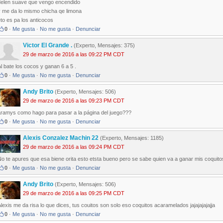
delen suave que vengo encendido
y me da lo mismo chicha qe limona
to es pa los anticocos
0
·
Me gusta
·
No me gusta
·
Denunciar
Victor El Grande .
(Experto, Mensajes: 375)
29 de marzo de 2016 a las 09:22 PM CDT
l bate los cocos y ganan 6 a 5 .
0
·
Me gusta
·
No me gusta
·
Denunciar
Andy Brito
(Experto, Mensajes: 506)
29 de marzo de 2016 a las 09:23 PM CDT
aramys como hago para pasar a la página del juego???
0
·
Me gusta
·
No me gusta
·
Denunciar
Alexis Conzalez Machin 22
(Experto, Mensajes: 1185)
29 de marzo de 2016 a las 09:24 PM CDT
No te apures que esa biene orita esto etsta bueno pero se sabe quien va a ganar mis co
0
·
Me gusta
·
No me gusta
·
Denunciar
Andy Brito
(Experto, Mensajes: 506)
29 de marzo de 2016 a las 09:25 PM CDT
lexis me da risa lo que dices, tus couitos son solo eso coquitos acaramelados jajajajajajja
0
·
Me gusta
·
No me gusta
·
Denunciar