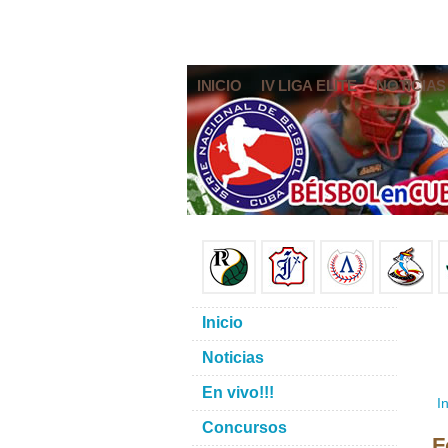
INICIO
IV LIGA ELITE
NOTICIAS
Inicio
Noticias
En vivo!!!
In
Concursos
F