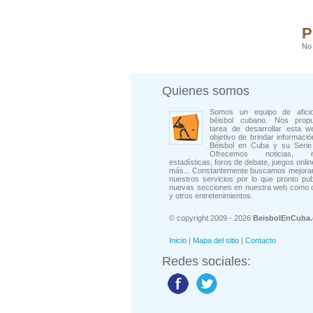
P
No 
Quienes somos
Somos un equipo de afici
béisbol cubano. Nos prop
tarea de desarrollar esta w
objetivo de brindar informació
Béisbol en Cuba y su Serie 
Ofrecemos noticias, rep
estadísticas, foros de debate, juegos onli
más... Constantemente buscamos mejorar
nuestros servicios por lo que pronto pu
nuevas secciones en nuestra web como 
y otros entretenimientos.
© copyright 2009 - 2026
BeisbolEnCuba
Inicio
|
Mapa del sitio
|
Contacto
Redes sociales: