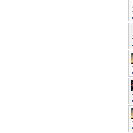
e
A
A