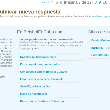
<<
<
4
5
6
[Página 7 de 12]
8
9
10
ublicar nueva respuesta
has iniciado sesión. No puedes publicar temas o respuestas. Por favor
inicia sesión
o
regist
En BeisbolEnCuba.com
Sitios de i
onados al
Lo que puedes encontrar en nuestra web
BeisbolCuban
usimos la
En BeisbolEnCuba.com podrás encontrar noticias del
eb con el
béisbol cubano, estadísticas, records, resultados de
- Sit
INDER.cu
n sobre el
los juegos y más...
Nacional.
ortajes,
FutbolClubEu
ne y mucho
Noticias del béisbol cubano
 y ampliar
blicaremos
Foros, opiniones, comentarios...
concursos
Concursos sobre el Béisbol Cubano
.com
Estadísticas de la Serie Nacional
Serie 50, la Serie de Oro
Mapa de nuestra web
Directorio de BéisbolenCuba.com