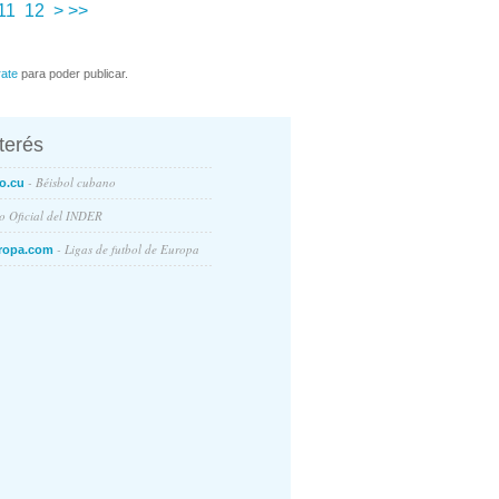
11
12
>
>>
rate
para poder publicar.
nterés
- Béisbol cubano
o.cu
io Oficial del INDER
- Ligas de futbol de Europa
ropa.com