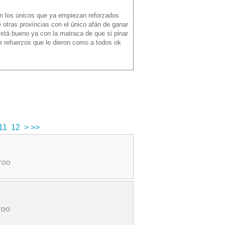
on los únicos que ya empiezan reforzados
 otras provincias con el único afán de ganar
stá bueno ya con la matraca de que si pinar
ete refuerzos que le dieron como a todos ok
11
12
>
>>
ETOO
ETOO