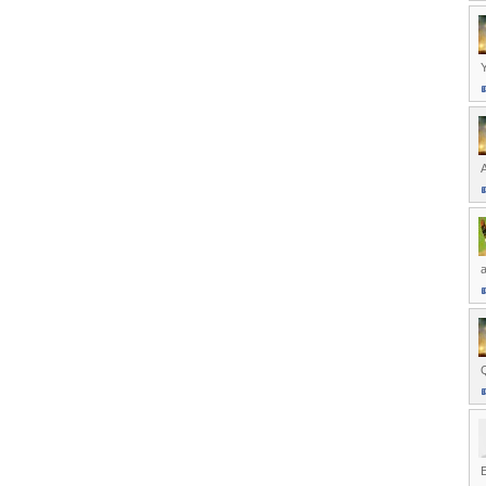
Y
A
a
Q