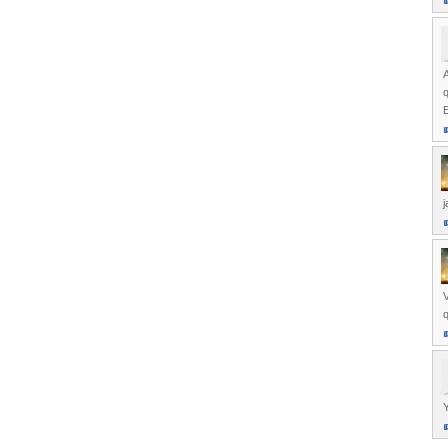
q
E
j
V
q
Y