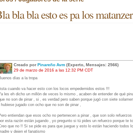
la bla bla esto es pa los matanze
Creado por
Pinareño Avm
(Experto, Mensajes: 2566)
29 de marzo de 2016 a las 12:32 PM CDT
Buenos días a la tropa
Asta cuando va hacer esto con los locos empedernidos estos !!!
Ya les eh dicho un millón de veces lo mismo , acaben de entender de qué pinar
que no son de pinar , si , es verdad pero saben porque jugó con siete solame
, hubiese jugado con ocho que no son de pinar ,
Pero entiendan que esos ocho no pertenecen a pinar , que son solo refuerzos ,
por esta razón están jugando , yo pregunto si tú pides un refuerzo porque te to
Creo que no !! Si se pide es para que juegue y esto lo están haciendo todos l
madre y dejen el fanatismo