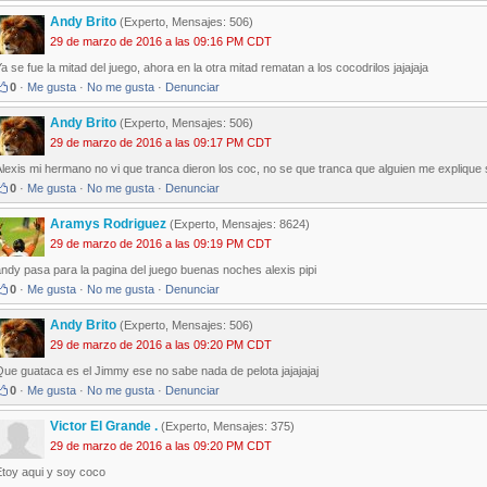
Andy Brito
(Experto, Mensajes: 506)
29 de marzo de 2016 a las 09:16 PM CDT
a se fue la mitad del juego, ahora en la otra mitad rematan a los cocodrilos jajajaja
0
·
Me gusta
·
No me gusta
·
Denunciar
Andy Brito
(Experto, Mensajes: 506)
29 de marzo de 2016 a las 09:17 PM CDT
lexis mi hermano no vi que tranca dieron los coc, no se que tranca que alguien me explique si
0
·
Me gusta
·
No me gusta
·
Denunciar
Aramys Rodriguez
(Experto, Mensajes: 8624)
29 de marzo de 2016 a las 09:19 PM CDT
ndy pasa para la pagina del juego buenas noches alexis pipi
0
·
Me gusta
·
No me gusta
·
Denunciar
Andy Brito
(Experto, Mensajes: 506)
29 de marzo de 2016 a las 09:20 PM CDT
ue guataca es el Jimmy ese no sabe nada de pelota jajajajaj
0
·
Me gusta
·
No me gusta
·
Denunciar
Victor El Grande .
(Experto, Mensajes: 375)
29 de marzo de 2016 a las 09:20 PM CDT
Etoy aqui y soy coco