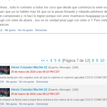
Ahora , todo lo contrario a todos los coco que desde que comienza la serie s
haci que ya no hablen más kk que se la pasan llorando y robando peloteros de
un campeonato y ni haci lo logran porque son unos muertasos buajajajaja ya e
jugó con siete de afuera , eso no es verdad pinar jugó con siete si !! Pero si
gracias
1
·
Me gusta
·
No me gusta
·
Denunciar
<<
<
4
5
6
[Página 7 de 12]
8
9
10
Alexis Conzalez Machin 22
(Experto, Mensajes: 1185)
29 de marzo de 2016 a las 09:10 PM CDT
Buena tanda por mis coquitos este de que lo cojemos lo cojemos jaja pitpit COCO COME D
0
·
Me gusta
·
No me gusta
·
Denunciar
Alexis Conzalez Machin 22
(Experto, Mensajes: 1185)
29 de marzo de 2016 a las 09:12 PM CDT
Ya empeso la fiesta tranca loque lleva estranca ese relova de la cuota jaja COCO COME D
0
·
Me gusta
·
No me gusta
·
Denunciar