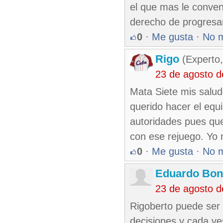
el que mas le conven
derecho de progresar
0
·
Me gusta
·
No 
Rigo
(Experto,
23 de agosto 
Mata Siete mis salud
querido hacer el equi
autoridades pues que 
con ese rejuego. Yo 
0
·
Me gusta
·
No 
Eduardo Bon
23 de agosto 
Rigoberto puede ser
decisiones y cada ve