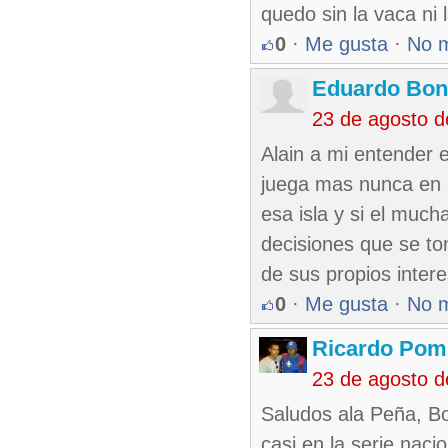
quedo sin la vaca ni 
0
·
Me gusta
·
No 
Eduardo Bon
23 de agosto 
Alain a mi entender 
juega mas nunca en 
esa isla y si el muc
decisiones que se to
de sus propios inter
0
·
Me gusta
·
No 
Ricardo Pom
23 de agosto 
Saludos ala Peña, Bor
casi en la serie nac