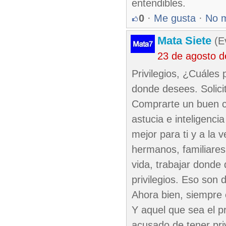
entendibles.
0
·
Me gusta
·
No 
Mata Siete
(Ev
23 de agosto 
Privilegios, ¿Cuáles p
donde desees. Solici
Comprarte un buen ca
astucia e inteligenci
mejor para ti y a la 
hermanos, familiares
vida, trabajar donde 
privilegios. Eso son
Ahora bien, siempre 
Y aquel que sea el p
acusado de tener priv