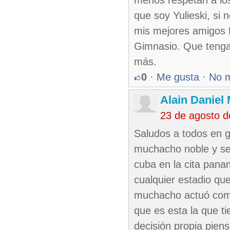
menos respetan a lo
que soy Yulieski, si
mis mejores amigos 
Gimnasio. Que tenga
más.
0
·
Me gusta
·
No 
Alain Daniel
23 de agosto 
Saludos a todos en g
muchacho noble y sen
cuba en la cita panam
cualquier estadio que
muchacho actuó como 
que es esta la que ti
decisión propia pien