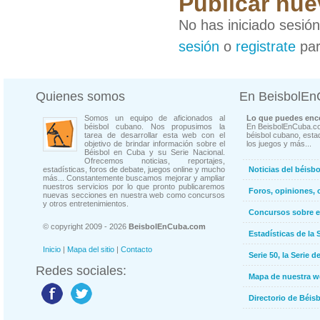
Publicar nue
No has iniciado sesió
sesión
o
registrate
par
Quienes somos
En BeisbolE
Somos un equipo de aficionados al
Lo que puedes enco
béisbol cubano. Nos propusimos la
En BeisbolEnCuba.co
tarea de desarrollar esta web con el
béisbol cubano, estad
objetivo de brindar información sobre el
los juegos y más...
Béisbol en Cuba y su Serie Nacional.
Ofrecemos noticias, reportajes,
estadísticas, foros de debate, juegos online y mucho
Noticias del béisb
más... Constantemente buscamos mejorar y ampliar
nuestros servicios por lo que pronto publicaremos
Foros, opiniones, 
nuevas secciones en nuestra web como concursos
y otros entretenimientos.
Concursos sobre e
© copyright 2009 - 2026
BeisbolEnCuba.com
Estadísticas de la 
Inicio
|
Mapa del sitio
|
Contacto
Serie 50, la Serie d
Redes sociales:
Mapa de nuestra 
Directorio de Béi