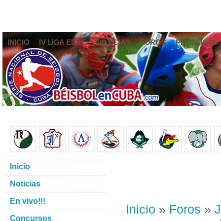
INICIO
IV LIGA ELITE
NOTICIAS
FOROS
PRONÓSTIC
Inicio
Noticias
En vivo!!!
Inicio
»
Foros
»
J
Concursos