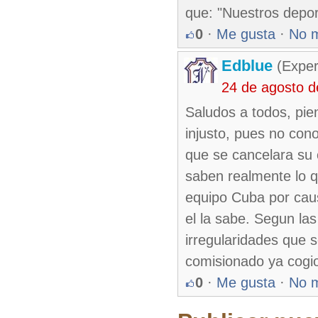
que: "Nuestros depor
0
·
Me gusta
·
No 
Edblue
(Exper
24 de agosto 
Saludos a todos, pie
injusto, pues no con
que se cancelara su 
saben realmente lo q
equipo Cuba por caus
el la sabe. Segun la
irregularidades que s
comisionado ya cogi
0
·
Me gusta
·
No 