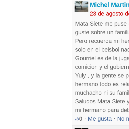
Michel Marti
23 de agosto d
Mata Siete me puse e
guste sobre un famil
Pero recuerda mi her
solo en el beisbol n
Gourriel es de la jug
comicion y el gobier
Yuly , y la gente se 
hermano todo es rela
muchacho ni su famil
Saludos Mata Siete y
mi hermano para deba
0
·
Me gusta
·
No 