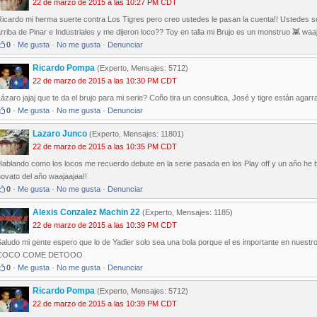
22 de marzo de 2015 a las 10:27 PM CDT
icardo mi herma suerte contra Los Tigres pero creo ustedes le pasan la cuenta!! Ustedes se
rriba de Pinar e Industriales y me dijeron loco?? Toy en talla mi Brujo es un monstruo 👾 w
0
·
Me gusta
·
No me gusta
·
Denunciar
Ricardo Pompa
(Experto, Mensajes: 5712)
22 de marzo de 2015 a las 10:30 PM CDT
ázaro jajaj que te da el brujo para mi serie? Coño tira un consultica, José y tigre están agarrad
0
·
Me gusta
·
No me gusta
·
Denunciar
Lazaro Junco
(Experto, Mensajes: 11801)
22 de marzo de 2015 a las 10:35 PM CDT
Hablando como los locos me recuerdo debute en la serie pasada en los Play off y un año h
ovato del año waajaajaa!!
0
·
Me gusta
·
No me gusta
·
Denunciar
Alexis Conzalez Machin 22
(Experto, Mensajes: 1185)
22 de marzo de 2015 a las 10:39 PM CDT
aludo mi gente espero que lo de Yadier solo sea una bola porque el es importante en nuest
COCO COME DETOOO
0
·
Me gusta
·
No me gusta
·
Denunciar
Ricardo Pompa
(Experto, Mensajes: 5712)
22 de marzo de 2015 a las 10:39 PM CDT