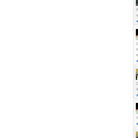
R
s
C
h
e
Q
S