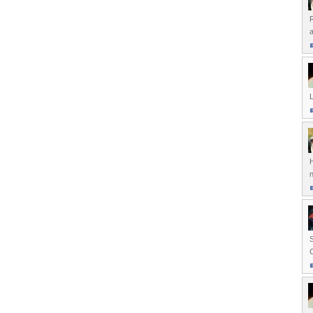
R
a
L
n
S