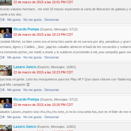
22 de marzo de 2015 a las 10:01 PM CDT
icardo saludos hermano , me meti 10 meses esperando la carta de liberacion de gabiota y si
uerte a los dos .
0
·
Me gusta
·
No me gusta
·
Denunciar
Ricardo Pompa
(Experto, Mensajes: 5712)
22 de marzo de 2015 a las 10:13 PM CDT
andela Michel, se bien como era el tema hizo parte de mi carrera por ahy, paradisus y gran
ermano,,tigres y Cabllos ,,,listo ,,jajaj los caballos abrieron el baúl de los recuerdos y subie
ra tremendo picher,,me metió a drank y le subieron el promedio a mil,,una campaña gano on
0
·
Me gusta
·
No me gusta
·
Denunciar
Lazaro Junco
(Experto, Mensajes: 11801)
22 de marzo de 2015 a las 10:23 PM CDT
ue bola mi gente. Listo los mosqueteros para los Play off !! Que clase chisme con Yadiel esp
Igual Mtz campeón 🏆
0
·
Me gusta
·
No me gusta
·
Denunciar
Ricardo Pompa
(Experto, Mensajes: 5712)
22 de marzo de 2015 a las 10:26 PM CDT
aludos Lázaro,,espero sea chu,chu,chu esto,,si no la cosa pinta fea,,ese es el líder de ese 
0
·
Me gusta
·
No me gusta
·
Denunciar
Lazaro Junco
(Experto, Mensajes: 11801)