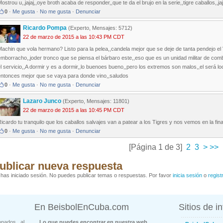
ostrou u,,jajaj,,oye broth acaba de responder,,que te da el brujo en la serie,,tigre caballos,,jaj
0
·
Me gusta
·
No me gusta
·
Denunciar
Ricardo Pompa
(Experto, Mensajes: 5712)
22 de marzo de 2015 a las 10:43 PM CDT
achin que vola hermano? Listo para la pelea,,candela mejor que se deje de tanta pendejo el V
mborracho,,joder tronco que se piensa el bárbaro este,,eso que es un unidad militar de com
l servicio,,A dormir y es a dormir,,lo buenoes bueno,,pero los extremos son malos,,el será lo
entonces mejor que se vaya para donde vino,,saludos
0
·
Me gusta
·
No me gusta
·
Denunciar
Lazaro Junco
(Experto, Mensajes: 11801)
22 de marzo de 2015 a las 10:45 PM CDT
icardo tu tranquilo que los caballos salvajes van a patear a los Tigres y nos vemos en la final
0
·
Me gusta
·
No me gusta
·
Denunciar
[Página 1 de 3]
2
3
>
>>
ublicar nueva respuesta
has iniciado sesión. No puedes publicar temas o respuestas. Por favor
inicia sesión
o
regist
En BeisbolEnCuba.com
Sitios de i
onados al
Lo que puedes encontrar en nuestra web