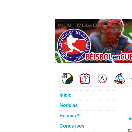
INICIO
IV LIGA ELITE
NOTICIAS
Inicio
Noticias
En vivo!!!
In
Concursos
F