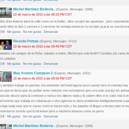
Michel Martinez Bedevia .
(Experto, Mensajes: 3286)
22 de marzo de 2015 a las 09:23 PM CDT
llos tiran listeros para la calle como en la bolita , ellos recojen las apuestas , pero suponi
uerte ellos te dan 1 carrera o 2 carreras de ventaja entonces tu escojes ja ja ja es una locura
0
·
Me gusta
·
No me gusta
·
Denunciar
Ricardo Pompa
(Experto, Mensajes: 5712)
22 de marzo de 2015 a las 09:49 PM CDT
aludos mis amigos de la Peña, saludos a todos, Michel que vola broth? Candela,,las carta de 
sí,,saludos
0
·
Me gusta
·
No me gusta
·
Denunciar
May Aramis Campeon 2
(Experto, Mensajes: 4251)
22 de marzo de 2015 a las 09:59 PM CDT
o tambien trabaje en gaviota, era animador del hotel laguna azul cuando hice el contrato hay 
ano que te decia que no podias tener relacion con extranjeros pero era solo una ley los an
ara las discos para la comicion y nunca nos dijeron nada y lo saben ellos si tu caes mal si te
el turismo que trabaja en cubanacan u otra agencia no tiene problemas inteligentemente cua
a baja nada mas que te cases como lo hacen todo y los papeles te llegan a tiempo todo el 
ontreal en toronto que lo hicienton pero a michel lo botaron como un perro
0
·
Me gusta
·
No me gusta
·
Denunciar
Michel Martinez Bedevia .
(Experto, Mensajes: 3286)