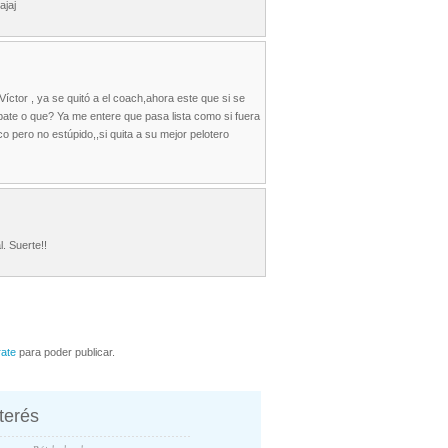
ajaj
íctor , ya se quitó a el coach,ahora este que si se
bate o que? Ya me entere que pasa lista como si fuera
co pero no estúpido,,si quita a su mejor pelotero
. Suerte!!
rate
para poder publicar.
nterés