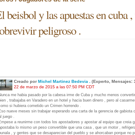
l beisbol y las apuestas en cuba 
obrevivir peligroso .
Creado por
Michel Martinez Bedevia .
(Experto, Mensajes: 
22 de marzo de 2015 a las 07:50 PM CDT
Nunca me habia pasado por la cabesa irme de Cuba y mucho menos convertir
bien , trabajaba en Varadero en un hotel y hacia buen dinero , pero al casarm
como si hubiera cometido un Crimen horrendo .
Eso nueve meses sin trabajar esperando una carta de la gerencia de gabiota q
al juego .
Empese a reunirme con todos los apostadores y apostar al equipo que creia gan
apostaba lo mismo un peso convertible que una casa , que un motor , refrigera
punala , y gentes que se desaparecian del pueblo y se ahorcaban porque no po