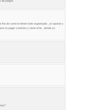
s de juegos.
 frio de como lo tienen todo organisado , yo aposte y
ra no pagar comicion y viene el lio , donde yo
stas?