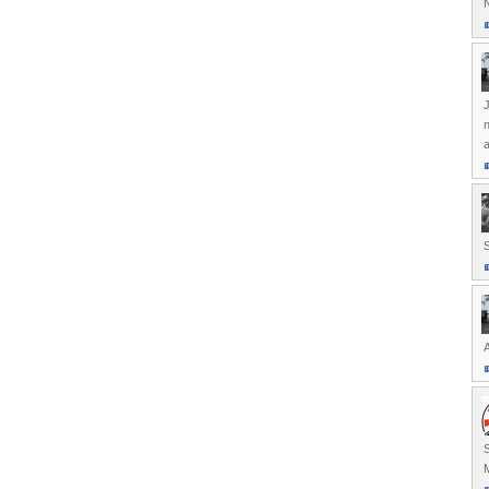
N
J
n
a
S
M