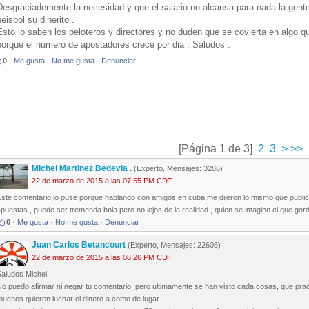
Desgraciademente la necesidad y que el salario no alcansa para nada la gente 
beisbol su dinerito .
Esto lo saben los peloteros y directores y no duden que se covierta en algo q
porque el numero de apostadores crece por dia . Saludos .
0
·
Me gusta
·
No me gusta
·
Denunciar
[Página 1 de 3]
2
3
>
>>
Michel Martinez Bedevia .
(Experto, Mensajes: 3286)
22 de marzo de 2015 a las 07:55 PM CDT
Este comentario lo puse porque hablando con amigos en cuba me dijeron lo mismo que publ
puestas , puede ser tremenda bola pero no lejos de la realidad , quien se imagino el que gor
0
·
Me gusta
·
No me gusta
·
Denunciar
Juan Carlos Betancourt
(Experto, Mensajes: 22605)
22 de marzo de 2015 a las 08:26 PM CDT
Saludos Michel.
o puedo afirmar ni negar tu comentario, pero ultimamente se han visto cada cosas, que pract
uchos quieren luchar el dinero a como de lugar.