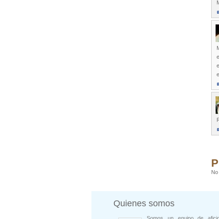
M
M
e
e
R
P
No 
Quienes somos
Somos un equipo de afici