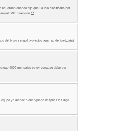
 acuerdan cuando dije que La Isla clasificaba por
aajaajaa!! Mtz campeón 🏆
o del brujo sanguili,,yo estoy agarrao del ipad,,jajajj
e bateao 4000 mensajes estoy escapao debo ser
ro equpo ya mande a aberiguarlo despues les digo