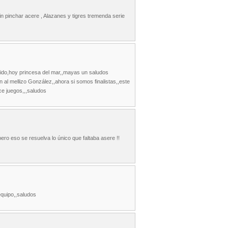
n pinchar acere , Alazanes y tigres tremenda serie
 lido,hoy princesa del mar,,mayas un saludos
ron al mellizo González,,ahora si somos finalistas,,este
ce juegos,,,saludos
ero eso se resuelva lo único que faltaba asere !!
equipo,,saludos