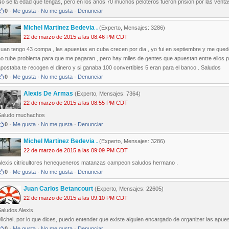
o se la edad que tengas, pero en los anos 70 muchos peloteros fueron prision por las venta
0
·
Me gusta
·
No me gusta
·
Denunciar
Michel Martinez Bedevia .
(Experto, Mensajes: 3286)
22 de marzo de 2015 a las 08:46 PM CDT
uan tengo 43 compa , las apuestas en cuba crecen por dia , yo fui en septiembre y me quede
o tube problema para que me pagaran , pero hay miles de gentes que apuestan entre ellos pa
postaba te recogen el dinero y si ganaba 100 convertibles 5 eran para el banco . Saludos
0
·
Me gusta
·
No me gusta
·
Denunciar
Alexis De Armas
(Experto, Mensajes: 7364)
22 de marzo de 2015 a las 08:55 PM CDT
Saludo muchachos
0
·
Me gusta
·
No me gusta
·
Denunciar
Michel Martinez Bedevia .
(Experto, Mensajes: 3286)
22 de marzo de 2015 a las 09:09 PM CDT
Alexis citricultores henequeneros matanzas campeon saludos hermano .
0
·
Me gusta
·
No me gusta
·
Denunciar
Juan Carlos Betancourt
(Experto, Mensajes: 22605)
22 de marzo de 2015 a las 09:10 PM CDT
aludos Alexis.
ichel, por lo que dices, puedo entender que existe alguien encargado de organizer las apue
0
·
Me gusta
·
No me gusta
·
Denunciar