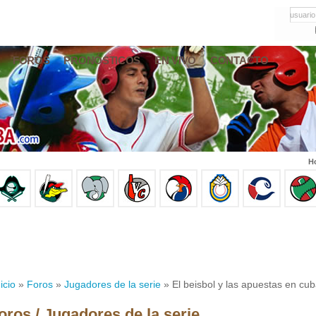
usuario
FOROS
PRONÓSTICOS
EN VIVO
CONTACTO
Ho
icio
»
Foros
»
Jugadores de la serie
» El beisbol y las apuestas en cub
oros / Jugadores de la serie