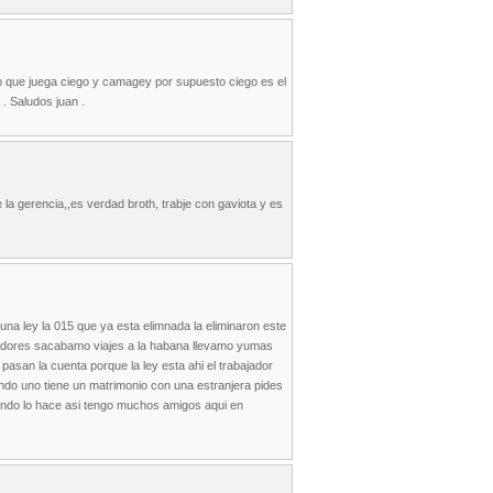
endo que juega ciego y camagey por supuesto ciego es el
 . Saludos juan .
la gerencia,,es verdad broth, trabje con gaviota y es
una ley la 015 que ya esta elimnada la eliminaron este
imadores sacabamo viajes a la habana llevamo yumas
 pasan la cuenta porque la ley esta ahi el trabajador
ndo uno tiene un matrimonio con una estranjera pides
mundo lo hace asi tengo muchos amigos aqui en