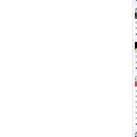
E
f
S
a
y
p
d
l
m