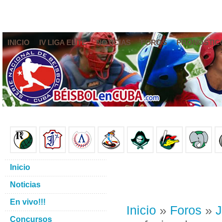
INICIO
IV LIGA ELITE
NOTICIAS
FOROS
PRONÓSTIC
Inicio
Noticias
En vivo!!!
Inicio
»
Foros
»
J
Concursos