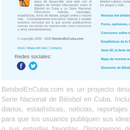
tarea de desarrollar esta web con el
béisbol cubano, estad
objetivo de brindar información sobre el
los juegos y más...
Béisbol en Cuba y su Serie Nacional.
Ofrecemos noticias, reportajes,
estadísticas, foros de debate, juegos online y mucho
Noticias del béisb
más... Constantemente buscamos mejorar y ampliar
nuestros servicios por lo que pronto publicaremos
Foros, opiniones, 
nuevas secciones en nuestra web como concursos
y otros entretenimientos.
Concursos sobre e
© copyright 2009 - 2026
BeisbolEnCuba.com
Estadísticas de la 
Inicio
|
Mapa del sitio
|
Contacto
Serie 50, la Serie d
Redes sociales:
Mapa de nuestra 
Directorio de Béi
BeisbolEnCuba.com es un proyecto desarr
Serie Nacional de Béisbol en Cuba. Inclui
diarios, estadísticas, noticias, report
para que los usuarios publiquen sus ideas
o sus estrellas favoritas. Disponemos d