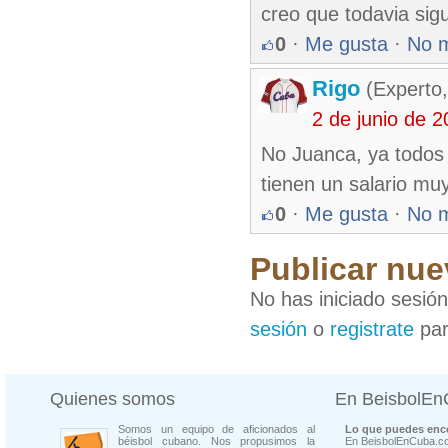
creo que todavia sigu
0
·
Me gusta
·
No 
Rigo
(Experto,
2 de junio de 
No Juanca, ya todos 
tienen un salario mu
0
·
Me gusta
·
No 
Publicar nue
No has iniciado sesió
sesión
o
registrate
par
Quienes somos
En BeisbolE
Somos un equipo de aficionados al
Lo que puedes enco
béisbol cubano. Nos propusimos la
En BeisbolEnCuba.co