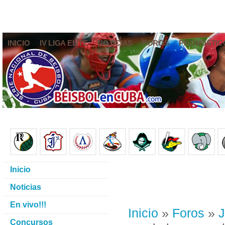
INICIO
IV LIGA ELITE
NOTICIAS
FOROS
PRONÓSTIC
Inicio
Noticias
En vivo!!!
Inicio
»
Foros
»
J
Concursos