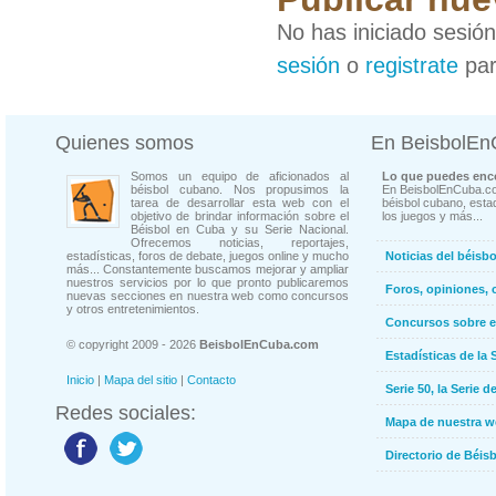
No has iniciado sesió
sesión
o
registrate
par
Quienes somos
En BeisbolE
Somos un equipo de aficionados al
Lo que puedes enco
béisbol cubano. Nos propusimos la
En BeisbolEnCuba.co
tarea de desarrollar esta web con el
béisbol cubano, estad
objetivo de brindar información sobre el
los juegos y más...
Béisbol en Cuba y su Serie Nacional.
Ofrecemos noticias, reportajes,
estadísticas, foros de debate, juegos online y mucho
Noticias del béisb
más... Constantemente buscamos mejorar y ampliar
nuestros servicios por lo que pronto publicaremos
Foros, opiniones, 
nuevas secciones en nuestra web como concursos
y otros entretenimientos.
Concursos sobre e
© copyright 2009 - 2026
BeisbolEnCuba.com
Estadísticas de la 
Inicio
|
Mapa del sitio
|
Contacto
Serie 50, la Serie d
Redes sociales:
Mapa de nuestra 
Directorio de Béi