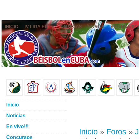
INICIO
IV LIGA ELITE
NOTICIAS
FOROS
PRONÓSTIC
Inicio
Noticias
En vivo!!!
Inicio
»
Foros
»
J
Concursos