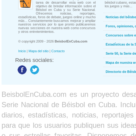
tarea de desarrollar esta web con el
béisbol cubano, estad
objetivo de brindar información sobre el
los juegos y más...
Béisbol en Cuba y su Serie Nacional.
Ofrecemos noticias, reportajes,
estadísticas, foros de debate, juegos online y mucho
Noticias del béisb
más... Constantemente buscamos mejorar y ampliar
nuestros servicios por lo que pronto publicaremos
Foros, opiniones, 
nuevas secciones en nuestra web como concursos
y otros entretenimientos.
Concursos sobre e
© copyright 2009 - 2026
BeisbolEnCuba.com
Estadísticas de la 
Inicio
|
Mapa del sitio
|
Contacto
Serie 50, la Serie d
Redes sociales:
Mapa de nuestra 
Directorio de Béi
BeisbolEnCuba.com es un proyecto desarr
Serie Nacional de Béisbol en Cuba. Inclui
diarios, estadísticas, noticias, report
para que los usuarios publiquen sus ideas
o sus estrellas favoritas. Disponemos d