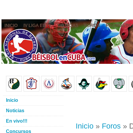
INICIO
IV LIGA ELITE
NOTICIAS
FOROS
PRONÓSTIC
Inicio
Noticias
En vivo!!!
Inicio
»
Foros
» D
Concursos