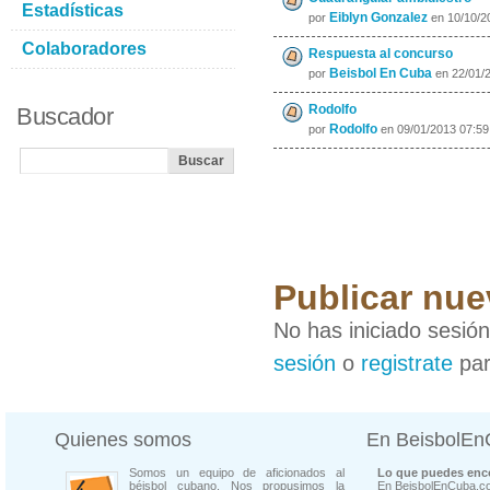
Estadísticas
Eiblyn Gonzalez
por
en 10/10/2
Colaboradores
Respuesta al concurso
Beisbol En Cuba
por
en 22/01/
Rodolfo
Buscador
Rodolfo
por
en 09/01/2013 07:5
Publicar nu
No has iniciado sesió
sesión
o
registrate
par
Quienes somos
En BeisbolE
Somos un equipo de aficionados al
Lo que puedes enco
béisbol cubano. Nos propusimos la
En BeisbolEnCuba.co