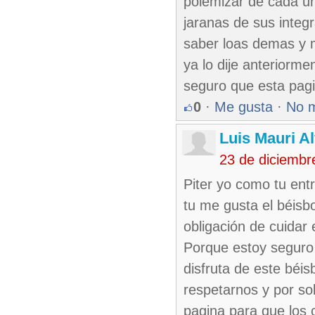
polemizar de cada un
jaranas de sus integ
saber loas demas y 
ya lo dije anteriorm
seguro que esta pag
0
·
Me gusta
·
No 
Luis Mauri A
23 de diciembr
Piter yo como tu ent
tu me gusta el béisb
obligación de cuidar
Porque estoy seguro 
disfruta de este béi
respetarnos y por so
pagina para que los 