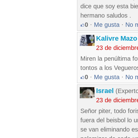
dice que soy esta bi
hermano saludos .
0
·
Me gusta
·
No 
Kalivre Maz
23 de diciembr
Miren la penúltima fo
tontos a los Veguero
0
·
Me gusta
·
No 
Israel
(Experto
23 de diciembr
Señor piter, todo fo
fuera del beisbol lo 
se van eliminando es