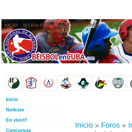
INICIO
IV LIGA ELITE
NOTICIAS
FOROS
PRONÓSTIC
Inicio
Noticias
En vivo!!!
Inicio
»
Foros
»
I
Concursos