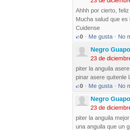
23 de diciembr
Ahhh por cierto, feli
Mucha salud que es l
Cuidense
0
·
Me gusta
·
No 
Negro Guap
23 de diciembr
piter la anguila aser
pinar asere quitenle l
0
·
Me gusta
·
No 
Negro Guap
23 de diciembr
piter la anguila mejo
una anguila que un g