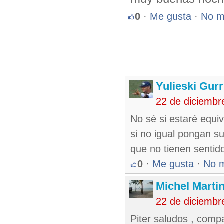
0
·
Me gusta
·
No m
Yulieski Gurr
22 de diciembr
No sé si estaré equi
si no igual pongan s
que no tienen sentid
0
·
Me gusta
·
No 
Michel Marti
22 de diciembr
Piter saludos , compa