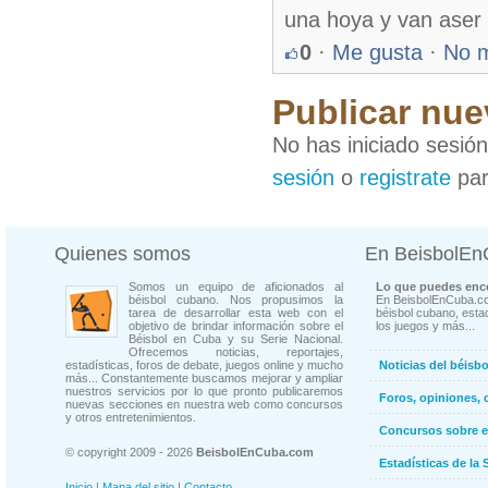
una hoya y van aser 
0
·
Me gusta
·
No 
Publicar nue
No has iniciado sesió
sesión
o
registrate
par
Quienes somos
En BeisbolE
Somos un equipo de aficionados al
Lo que puedes enco
béisbol cubano. Nos propusimos la
En BeisbolEnCuba.co
tarea de desarrollar esta web con el
béisbol cubano, estad
objetivo de brindar información sobre el
los juegos y más...
Béisbol en Cuba y su Serie Nacional.
Ofrecemos noticias, reportajes,
estadísticas, foros de debate, juegos online y mucho
Noticias del béisb
más... Constantemente buscamos mejorar y ampliar
nuestros servicios por lo que pronto publicaremos
Foros, opiniones, 
nuevas secciones en nuestra web como concursos
y otros entretenimientos.
Concursos sobre e
© copyright 2009 - 2026
BeisbolEnCuba.com
Estadísticas de la 
Inicio
|
Mapa del sitio
|
Contacto