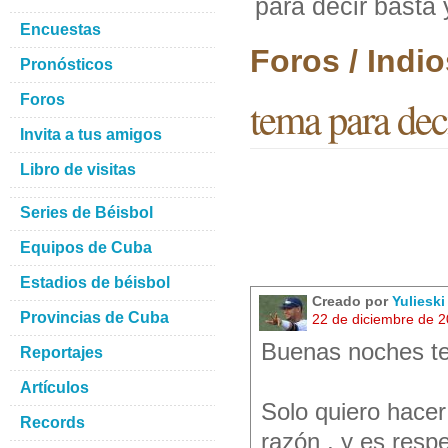
para decir basta
Encuestas
Foros / Ind
Pronósticos
Foros
tema para deci
Invita a tus amigos
Libro de visitas
Series de Béisbol
Equipos de Cuba
Estadios de béisbol
Creado por
Yulieski
Provincias de Cuba
22 de diciembre de 
Buenas noches te
Reportajes
Artículos
Solo quiero hace
Records
razón , y es respe