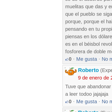
muelitas que das y e
que el pueblo se sig
porque, porque el hab
pensando en tu propio
piensas en los dólar
es en el béisbol revo
fosforera de doble mo
0
·
Me gusta
·
No 
Roberto
(Exp
9 de enero de 
Tuve que abandonar l
a leer todoo jajajaja
0
·
Me gusta
·
No 