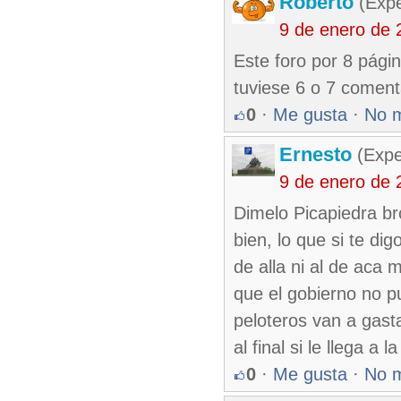
Roberto
(Exp
9 de enero de 
Este foro por 8 pági
tuviese 6 o 7 coment
0
·
Me gusta
·
No 
Ernesto
(Expe
9 de enero de 
Dimelo Picapiedra br
bien, lo que si te di
de alla ni al de aca 
que el gobierno no pu
peloteros van a gasta
al final si le llega a 
0
·
Me gusta
·
No 