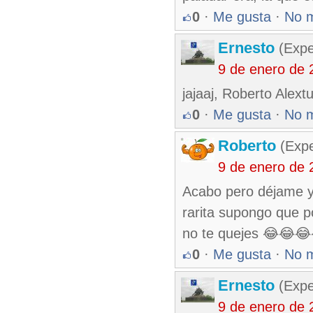
0
·
Me gusta
·
No 
Ernesto
(Expe
9 de enero de 
jajaaj, Roberto Alext
0
·
Me gusta
·
No 
Roberto
(Exp
9 de enero de 
Acabo pero déjame y t
rarita supongo que p
no te quejes 😂😂
0
·
Me gusta
·
No 
Ernesto
(Expe
9 de enero de 