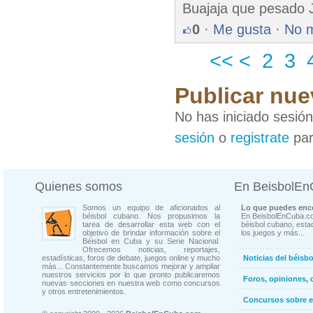
Buajaja que pesado J
0
·
Me gusta
·
No 
<<
<
2
3
Publicar nue
No has iniciado sesió
sesión
o
registrate
par
Quienes somos
En BeisbolE
Somos un equipo de aficionados al
Lo que puedes enco
béisbol cubano. Nos propusimos la
En BeisbolEnCuba.co
tarea de desarrollar esta web con el
béisbol cubano, estad
objetivo de brindar información sobre el
los juegos y más...
Béisbol en Cuba y su Serie Nacional.
Ofrecemos noticias, reportajes,
estadísticas, foros de debate, juegos online y mucho
Noticias del béisb
más... Constantemente buscamos mejorar y ampliar
nuestros servicios por lo que pronto publicaremos
Foros, opiniones, 
nuevas secciones en nuestra web como concursos
y otros entretenimientos.
Concursos sobre e