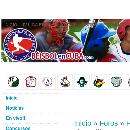
INICIO
IV LIGA ELITE
NOTICIAS
FOROS
PRONÓSTIC
Inicio
Noticias
En vivo!!!
Inicio
»
Foros
»
F
Concursos