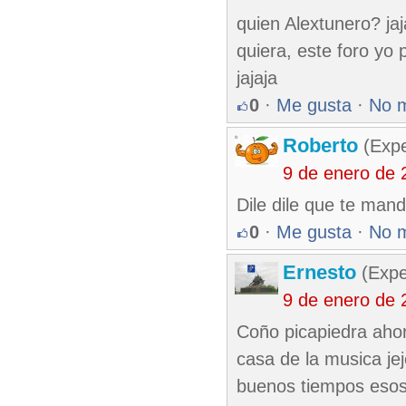
quien Alextunero? jaj
quiera, este foro yo
jajaja
0
·
Me gusta
·
No 
Roberto
(Exp
9 de enero de 
Dile dile que te mand
0
·
Me gusta
·
No 
Ernesto
(Expe
9 de enero de 
Coño picapiedra ahor
casa de la musica jej
buenos tiempos esos 