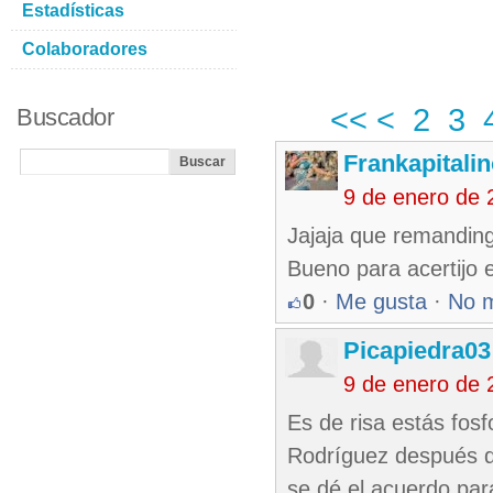
Estadísticas
Colaboradores
<<
<
2
3
Buscador
Frankapitali
9 de enero de 
Jajaja que remanding
Bueno para acertijo 
0
·
Me gusta
·
No 
Picapiedra03
9 de enero de 
Es de risa estás fosf
Rodríguez después de
se dé el acuerdo par