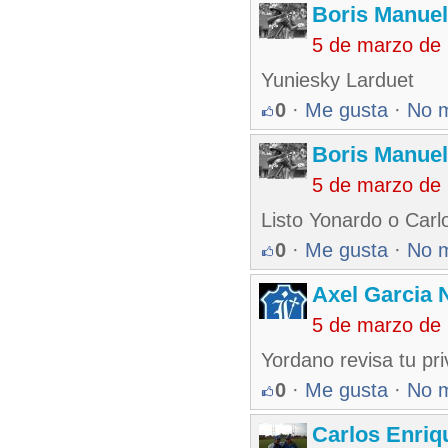
Boris Manue
5 de marzo de
Yuniesky Larduet
0
·
Me gusta
·
No 
Boris Manue
5 de marzo de
Listo Yonardo o Car
0
·
Me gusta
·
No 
Axel Garcia 
5 de marzo de
Yordano revisa tu pr
0
·
Me gusta
·
No 
Carlos Enriq