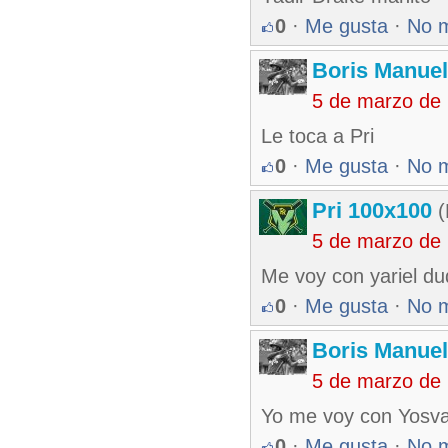
0
·
Me gusta
·
No 
Boris Manue
5 de marzo de
Le toca a Pri
0
·
Me gusta
·
No 
Pri 100x100
(
5 de marzo de
Me voy con yariel d
0
·
Me gusta
·
No 
Boris Manue
5 de marzo de
Yo me voy con Yosva
0
·
Me gusta
·
No 