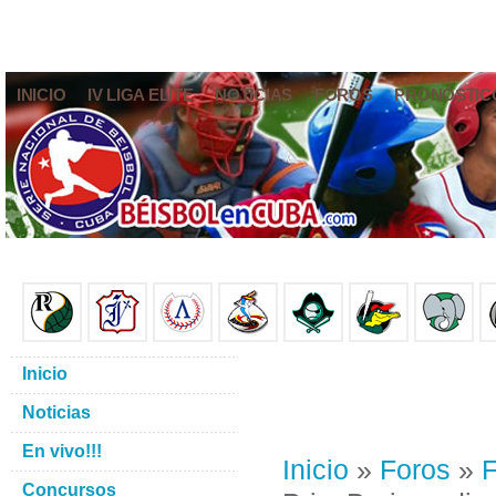
INICIO
IV LIGA ELITE
NOTICIAS
FOROS
PRONÓSTIC
Inicio
Noticias
En vivo!!!
Inicio
»
Foros
»
F
Concursos