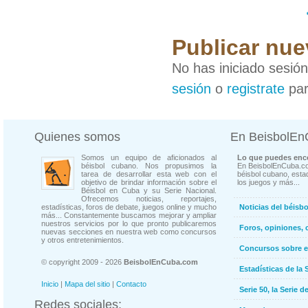
Publicar nue
No has iniciado sesió
sesión
o
registrate
par
Quienes somos
En BeisbolE
Somos un equipo de aficionados al
Lo que puedes enco
béisbol cubano. Nos propusimos la
En BeisbolEnCuba.co
tarea de desarrollar esta web con el
béisbol cubano, estad
objetivo de brindar información sobre el
los juegos y más...
Béisbol en Cuba y su Serie Nacional.
Ofrecemos noticias, reportajes,
estadísticas, foros de debate, juegos online y mucho
Noticias del béisb
más... Constantemente buscamos mejorar y ampliar
nuestros servicios por lo que pronto publicaremos
Foros, opiniones, 
nuevas secciones en nuestra web como concursos
y otros entretenimientos.
Concursos sobre e
© copyright 2009 - 2026
BeisbolEnCuba.com
Estadísticas de la 
Inicio
|
Mapa del sitio
|
Contacto
Serie 50, la Serie d
Redes sociales: