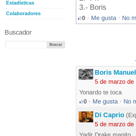
Estadísticas
3.- Boris
Colaboradores
0
·
Me gusta
·
No m
Buscador
Boris Manue
5 de marzo de
Yonardo te toca
0
·
Me gusta
·
No 
Di Caprio
(Exp
5 de marzo de
Yadir Drake manito