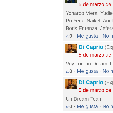
5 de marzo de
Yonardo Viera, Yudie
Pri Yera, Naikel, Ari
Boris Entenza, Jefer
0
·
Me gusta
·
No 
Di Caprio
(Exp
5 de marzo de
Voy con un Dream T
0
·
Me gusta
·
No 
Di Caprio
(Exp
5 de marzo de
Un Dream Team
0
·
Me gusta
·
No 