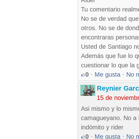
Rider
Tu comentario realm
No se de verdad que
otros. No se de dond
encontraras persona
Usted de Santiago n
Además que fue lo q
cuestionar lo que la
0
·
Me gusta
·
No 
Reynier Garc
15 de noviemb
Asi mismo y lo mism
camagueyano. No a la
indómito y rider
0
·
Me gusta
·
No 