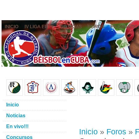
INICIO
IV LIGA ELITE
NOTICIAS
FOROS
PRONÓSTIC
Inicio
Noticias
En vivo!!!
Inicio
»
Foros
»
F
Concursos