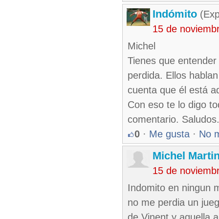
Indómito
(Exp
15 de noviemb
Michel
Tienes que entender 
perdida. Ellos habl
cuenta que él está a
Con eso te lo digo t
comentario. Saludos
0
·
Me gusta
·
No 
Michel Marti
15 de noviemb
Indomito en ningun m
no me perdia un jueg
de Vinent y aquella 