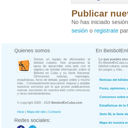
Publicar nue
No has iniciado sesió
sesión
o
registrate
par
Quienes somos
En BeisbolE
Somos un equipo de aficionados al
Lo que puedes enco
béisbol cubano. Nos propusimos la
En BeisbolEnCuba.co
tarea de desarrollar esta web con el
béisbol cubano, estad
objetivo de brindar información sobre el
los juegos y más...
Béisbol en Cuba y su Serie Nacional.
Ofrecemos noticias, reportajes,
estadísticas, foros de debate, juegos online y mucho
Noticias del béisb
más... Constantemente buscamos mejorar y ampliar
nuestros servicios por lo que pronto publicaremos
Foros, opiniones, 
nuevas secciones en nuestra web como concursos
y otros entretenimientos.
Concursos sobre e
© copyright 2009 - 2026
BeisbolEnCuba.com
Estadísticas de la 
Inicio
|
Mapa del sitio
|
Contacto
Serie 50, la Serie d
Redes sociales:
Mapa de nuestra 