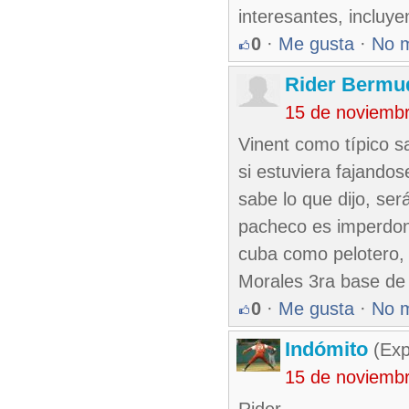
interesantes, incluy
0
·
Me gusta
·
No 
Rider Bermud
15 de noviemb
Vinent como típico s
si estuviera fajandos
sabe lo que dijo, se
pacheco es imperdona
cuba como pelotero, 
Morales 3ra base de 
0
·
Me gusta
·
No 
Indómito
(Exp
15 de noviemb