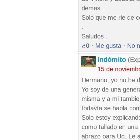
demas .
Solo que me rie de c
.
Saludos .
0
·
Me gusta
·
No 
Indómito
(Exp
15 de noviemb
Hermano, yo no he d
Yo soy de una genera
misma y a mi tambie
todavía se habla com
Solo estoy explicand
como tallado en una p
abrazo oara Ud. Le 