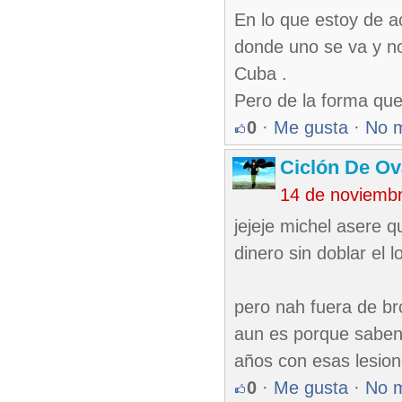
En lo que estoy de a
donde uno se va y no 
Cuba .
Pero de la forma que 
0
·
Me gusta
·
No 
Ciclón De O
14 de noviemb
jejeje michel asere q
dinero sin doblar el l
pero nah fuera de br
aun es porque saben 
años con esas lesione
0
·
Me gusta
·
No 