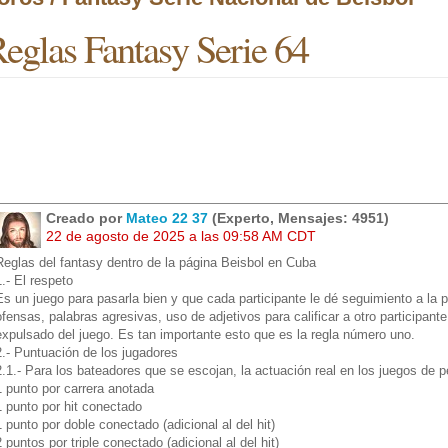
eglas Fantasy Serie 64
Creado por
Mateo 22 37
(Experto, Mensajes: 4951)
22 de agosto de 2025 a las 09:58 AM CDT
Reglas del fantasy dentro de la página Beisbol en Cuba
1.- El respeto
Es un juego para pasarla bien y que cada participante le dé seguimiento a la 
ofensas, palabras agresivas, uso de adjetivos para calificar a otro participan
expulsado del juego. Es tan importante esto que es la regla número uno.
2.- Puntuación de los jugadores
2.1.- Para los bateadores que se escojan, la actuación real en los juegos de 
1 punto por carrera anotada
1 punto por hit conectado
1 punto por doble conectado (adicional al del hit)
2 puntos por triple conectado (adicional al del hit)