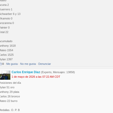
Mateo
Acuna 2
Guerrero 1
Schwarber 6 y 13
Okamoto 0
Arozarena 0
ainter 0
otal 22
Acumulado
Anthony 1618
Mateo 1554
Carlos 1525
Dylan 1397
0
·
Me gusta
·
No me gusta
·
Denunciar
Carlos Enrique Diaz
(Experto, Mensajes: 13858)
1 de mayo de 2026 a las 07:22 AM CDT
osiciones del día
Dylan 51 oro
Anthony 29 plata
Carlos 26 bronce
Mateo 22 burro
edallas. O. P. B