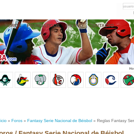
usuario
FOROS
PRONÓSTICOS
EN VIVO
CONTACTO
Ho
icio
»
Foros
»
Fantasy Serie Nacional de Béisbol
» Reglas Fantasy Ser
oros / Fantasy Serie Nacional de Béisbol