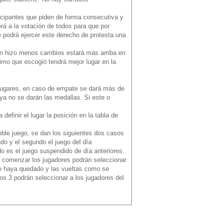
ticipantes que piden de forma consecutiva y
erá a la votación de todos para que por
e podrá ejercer este derecho de protesta una
ien hizo menos cambios estará más arriba en
timo que escogió tendrá mejor lugar en la
s lugares, en caso de empate se dará más de
ya no se darán las medallas. Si este o
definir el lugar la posición en la tabla de
ble juego, se dan los siguientes dos casos
ado y el segundo el juego del día
ndo es el juego suspendido de día anteriores..
de comenzar los jugadores podrán seleccionar
se haya quedado y las vueltas como se
 los 3 podrán seleccionar a los jugadores del