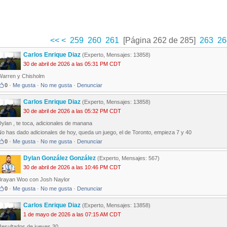
<<
<
259
260
261
[Página 262 de 285]
263
26
Carlos Enrique Diaz
(Experto, Mensajes: 13858)
30 de abril de 2026 a las 05:31 PM CDT
Warren y Chisholm
0
·
Me gusta
·
No me gusta
·
Denunciar
Carlos Enrique Diaz
(Experto, Mensajes: 13858)
30 de abril de 2026 a las 05:32 PM CDT
ylan , te toca, adicionales de manana
o has dado adicionales de hoy, queda un juego, el de Toronto, empieza 7 y 40
0
·
Me gusta
·
No me gusta
·
Denunciar
Dylan González González
(Experto, Mensajes: 567)
30 de abril de 2026 a las 10:46 PM CDT
Brayan Woo con Josh Naylor
0
·
Me gusta
·
No me gusta
·
Denunciar
Carlos Enrique Diaz
(Experto, Mensajes: 13858)
1 de mayo de 2026 a las 07:15 AM CDT
Resultados de jueves 30