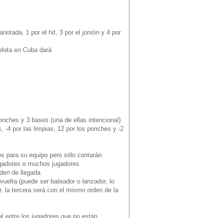
otada, 1 por el hit, 3 por el jonrón y 4 por
pelota en Cuba dará
ponches y 3 bases (una de ellas intencional)
, -4 por las limpias, 12 por los ponches y -2
jos para su equipo pero sólo contarán
jugadores o muchos jugadores.
rden de llegada.
 vuelta (puede ser bateador o lanzador, lo
ir, la tercera será con el mismo orden de la
al entre los jugadores que no están