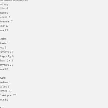
Anthony
lbies 4
Olson 0
ichette 1
Gausman 7
lder 17
otal 29
Carlos
arris 0
Soto 5
urner 0 y 8
Harper 1 y 0
Marsh 2 y 3
Mayza 0 y 7
otal 26
Dylan
Baldwin 1
Varsho 6
eralta 21
Christopher 23
otal 51