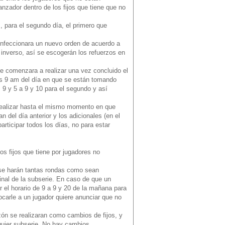
nzador dentro de los fijos que tiene que no
os, para el segundo día, el primero que
confeccionara un nuevo orden de acuerdo a
inverso, así se escogerán los refuerzos en
se comenzara a realizar una vez concluido el
as 9 am del día en que se están tomando
, 9 y 5 a 9 y 10 para el segundo y así
 realizar hasta el mismo momento en que
 del día anterior y los adicionales (en el
articipar todos los días, no para estar
os fijos que tiene por jugadores no
 y se harán tantas rondas como sean
inal de la subserie. En caso de que un
 el horario de 9 a 9 y 20 de la mañana para
tocarle a un jugador quiere anunciar que no
zón se realizaran como cambios de fijos, y
lquier subserie. No hay cambios