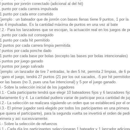
3 puntos por jonrón conectado (adicional al del hit)
1 punto por cada carrera impulsada
-1 punto por cada error cometido
Ejemplo : un bateador que de jonrón con bases llenas tiene 9 puntos, 1 por la an
las 4 impulsadas. Es la cantidad máxima de puntos en una vez al bate
2.2.- Para los lanzadores que se escojan, la actuación real en los juegos de 
1 punto por cada out conseguido
-1 punto por cada hit permitido
-2 puntos por cada carrera limpia permitida
2 puntos por cada ponche dado
-1 punto por cada base por bolas (excepto las bases por bolas intencionales)
5 puntos por juego ganado
3 puntos por juego salvado
Ejemplo: un lanzador de tire 7 entradas, le den 5 hit, permita 2 limpias, de 6 
y gano el juego, tendrá 27 puntos (21 por los out sacados, -5 por hit permitidos
por las bases (no 3, pues una fue intencional) y 5 por el juego ganado.
3.- Sobre la selección inicial de los jugadores
3.1.- Cada participante tendrá que elegir 10 bateadores fijos y 6 lanzadores fi
diariamente 6 y 4. La cantidad pudiera variar de participar poca cantidad de 
3.2.- La selección se realizara siguiendo un orden que se establecerá por el o
3.3.- El primer jugador será elegido por todos los participantes en una primera
que quiera el participante), para la segunda vuelta se invertirá el orden de ped
primera y así sucesivamente.
4.- Sobre la selección de refuerzos
4.1.- Cada día los participantes seleccionaran 1 bateador y 1 lanzador adicion