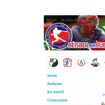
INICIO
IV LIGA ELITE
NOTICIAS
Inicio
Noticias
En vivo!!!
In
Concursos
F