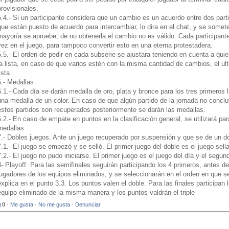
provisionales.
5.4.- Si un participante considera que un cambio es un acuerdo entre dos par
que están puesto de acuerdo para intercambiar, lo dira en el chat, y se somet
mayoría se apruebe, de no obtenerla el cambio no es válido. Cada participant
vez en el juego, para tampoco convertir esto en una eterna protestadera.
5.5.- El orden de pedir en cada subserie se ajustara teniendo en cuenta a qu
la lista, en caso de que varios estén con la misma cantidad de cambios, el ul
ista
6.- Medallas
6.1.- Cada día se darán medalla de oro, plata y bronce para los tres primero
una medalla de un color. En caso de que algún partido de la jornada no conclu
estos partidos son recuperados posteriormente se darán las medallas.
6.2.- En caso de empate en puntos en la clasificación general, se utilizará para 
medallas
7.- Dobles juegos. Ante un juego recuperado por suspensión y que se de un do
7.1.- El juego se empezó y se selló. El primer juego del doble es el juego sell
7.2.- El juego no pudo iniciarse. El primer juego es el juego del día y el segu
8- Playoff. Para las semifinales seguirán participando los 4 primeros, antes 
jugadores de los equipos eliminados, y se seleccionarán en el orden en que 
explica en el punto 3.3. Los puntos valen el doble. Para las finales participan
equipo eliminado de la misma manera y los puntos valdrán el triple
0
·
Me gusta
·
No me gusta
·
Denunciar