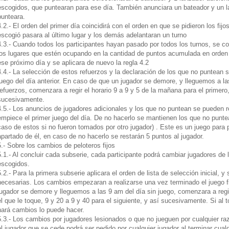
escogidos, que puntearan para ese día. También anunciara un bateador y un la
punteara.
4.2.- El orden del primer día coincidirá con el orden en que se pidieron los fij
escogió pasara al último lugar y los demás adelantaran un turno
4.3.- Cuando todos los participantes hayan pasado por todos los turnos, se 
los lugares que estén ocupando en la cantidad de puntos acumulada en orden 
ese próximo día y se aplicara de nuevo la regla 4.2
4.4.- La selección de estos refuerzos y la declaración de los que no puntean 
juego del día anterior. En caso de que un jugador se demore, y lleguemos a l
refuerzos, comenzara a regir el horario 9 a 9 y 5 de la mañana para el primero
sucesivamente.
4.5.- Los anuncios de jugadores adicionales y los que no puntean se pueden
empiece el primer juego del día. De no hacerlo se mantienen los que no puntean
caso de estos si no fueron tomados por otro jugador) . Este es un juego para p
apartado de él, en caso de no hacerlo se restarán 5 puntos al jugador.
5.- Sobre los cambios de peloteros fijos
5.1.- Al concluir cada subserie, cada participante podrá cambiar jugadores de l
escogidos.
5.2.- Para la primera subserie aplicara el orden de lista de selección inicial,
necesarias. Los cambios empezaran a realizarse una vez terminado el juego f
jugador se demore y lleguemos a las 9 am del día sin juego, comenzara a regir
el que le toque, 9 y 20 a 9 y 40 para el siguiente, y así sucesivamente. Si al 
hará cambios lo puede hacer.
5.3.- Los cambios por jugadores lesionados o que no jueguen por cualquier ra
el jugador que se cede podrá ser pedido por cualquier jugador al terminar cua