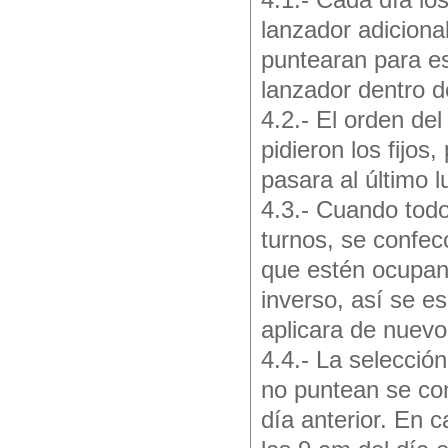
4.1.- Cada día lo
lanzador adiciona
puntearan para e
lanzador dentro d
4.2.- El orden del
pidieron los fijos
pasara al último 
4.3.- Cuando todo
turnos, se confec
que estén ocupan
inverso, así se e
aplicara de nuevo 
4.4.- La selecció
no puntean se com
día anterior. En 