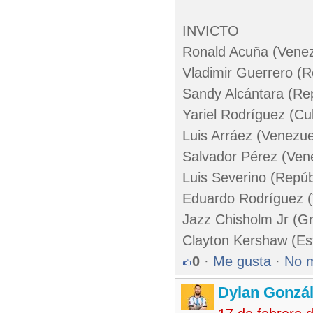
INVICTO
Ronald Acuña (Venez
Vladimir Guerrero (
Sandy Alcántara (Re
Yariel Rodríguez (Cu
Luis Arráez (Venezue
Salvador Pérez (Ven
Luis Severino (Repú
Eduardo Rodríguez (
Jazz Chisholm Jr (G
Clayton Kershaw (Es
0
·
Me gusta
·
No 
Dylan Gonzá