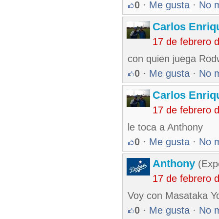
0
·
Me gusta
·
No 
Carlos Enriq
17 de febrero 
con quien juega Rod
0
·
Me gusta
·
No 
Carlos Enriq
17 de febrero 
le toca a Anthony
0
·
Me gusta
·
No 
Anthony
(Exp
17 de febrero 
Voy con Masataka Y
0
·
Me gusta
·
No 