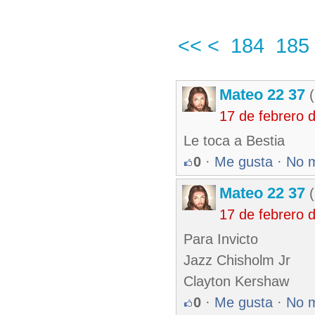
<<
<
184
185
Mateo 22 37
(
17 de febrero 
Le toca a Bestia
0
·
Me gusta
·
No 
Mateo 22 37
(
17 de febrero 
Para Invicto
Jazz Chisholm Jr
Clayton Kershaw
0
·
Me gusta
·
No 