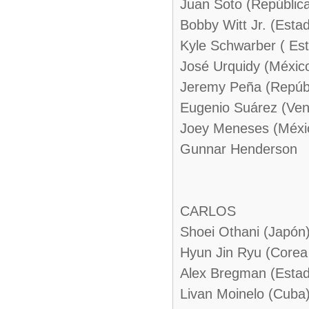
Juan Soto (Repúblic
Bobby Witt Jr. (Esta
Kyle Schwarber ( Es
José Urquidy (Méxic
Jeremy Peña (Repúb
Eugenio Suárez (Ven
Joey Meneses (Méxi
Gunnar Henderson
CARLOS
Shoei Othani (Japón
Hyun Jin Ryu (Corea 
Alex Bregman (Estad
Livan Moinelo (Cuba