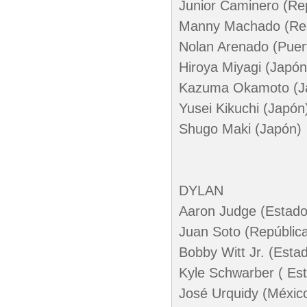
Junior Caminero (Re
Manny Machado (Rep
Nolan Arenado (Puer
Hiroya Miyagi (Japón
Kazuma Okamoto (J
Yusei Kikuchi (Japón
Shugo Maki (Japón)
DYLAN
Aaron Judge (Estado
Juan Soto (Repúblic
Bobby Witt Jr. (Esta
Kyle Schwarber ( Es
José Urquidy (Méxic