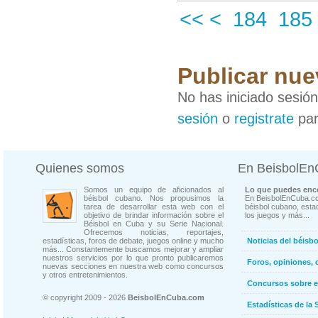
<<
<
184
185
Publicar nue
No has iniciado sesió
sesión
o
registrate
par
Quienes somos
En BeisbolE
Somos un equipo de aficionados al
Lo que puedes enco
béisbol cubano. Nos propusimos la
En BeisbolEnCuba.co
tarea de desarrollar esta web con el
béisbol cubano, estad
objetivo de brindar información sobre el
los juegos y más...
Béisbol en Cuba y su Serie Nacional.
Ofrecemos noticias, reportajes,
estadísticas, foros de debate, juegos online y mucho
Noticias del béisb
más... Constantemente buscamos mejorar y ampliar
nuestros servicios por lo que pronto publicaremos
Foros, opiniones, 
nuevas secciones en nuestra web como concursos
y otros entretenimientos.
Concursos sobre e
© copyright 2009 - 2026
BeisbolEnCuba.com
Estadísticas de la 