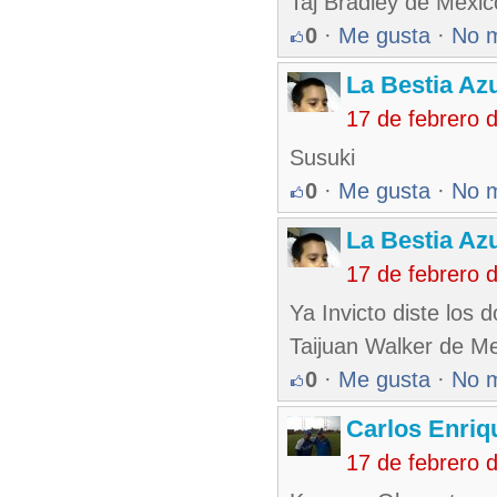
Taj Bradley de Mexic
0
·
Me gusta
·
No 
La Bestia Az
17 de febrero 
Susuki
0
·
Me gusta
·
No 
La Bestia Az
17 de febrero 
Ya Invicto diste los 
Taijuan Walker de M
0
·
Me gusta
·
No 
Carlos Enriq
17 de febrero 