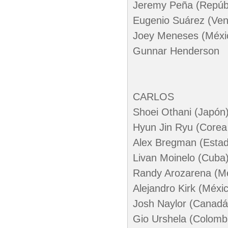
Jeremy Peña (Repúb
Eugenio Suárez (Ven
Joey Meneses (Méxi
Gunnar Henderson
CARLOS
Shoei Othani (Japón
Hyun Jin Ryu (Corea 
Alex Bregman (Estad
Livan Moinelo (Cuba
Randy Arozarena (M
Alejandro Kirk (Méxi
Josh Naylor (Canadá
Gio Urshela (Colomb