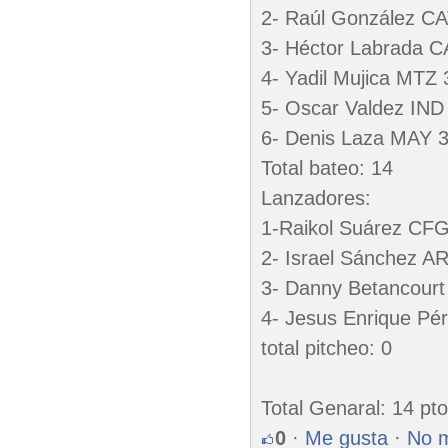
2- Raúl González CA
3- Héctor Labrada C
4- Yadil Mujica MTZ 
5- Oscar Valdez IND
6- Denis Laza MAY 
Total bateo: 14
Lanzadores:
1-Raikol Suárez CFG
2- Israel Sánchez A
3- Danny Betancour
4- Jesus Enrique Pé
total pitcheo: 0
Total Genaral: 14 pt
0
·
Me gusta
·
No 