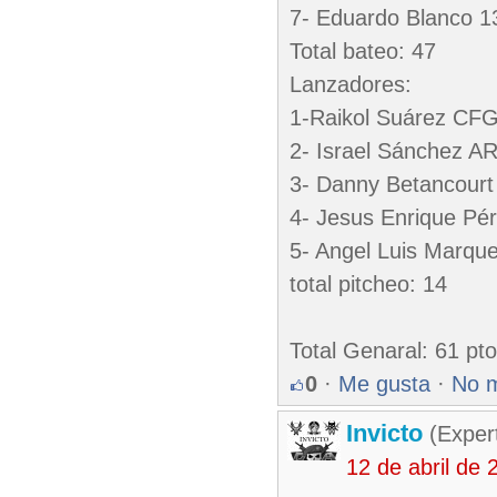
7- Eduardo Blanco 1
Total bateo: 47
Lanzadores:
1-Raikol Suárez CFG
2- Israel Sánchez A
3- Danny Betancour
4- Jesus Enrique Pé
5- Angel Luis Marq
total pitcheo: 14
Total Genaral: 61 pt
0
·
Me gusta
·
No 
Invicto
(Exper
12 de abril de