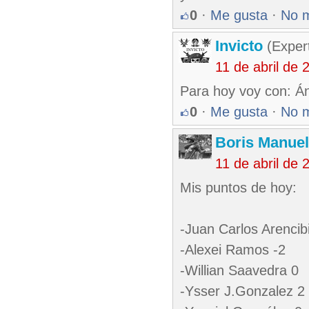
0
·
Me gusta
·
No 
Invicto
(Exper
11 de abril de
Para hoy voy con: 
0
·
Me gusta
·
No 
Boris Manue
11 de abril de
Mis puntos de hoy:
-Juan Carlos Arencib
-Alexei Ramos -2
-Willian Saavedra 0
-Ysser J.Gonzalez 2