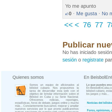
Yo me apunto
0
·
Me gusta
·
No 
<<
<
76
77
7
Publicar nue
No has iniciado sesió
sesión
o
registrate
par
Quienes somos
En BeisbolE
Somos un equipo de aficionados al
Lo que puedes enco
béisbol cubano. Nos propusimos la
En BeisbolEnCuba.co
tarea de desarrollar esta web con el
béisbol cubano, estad
objetivo de brindar información sobre el
los juegos y más...
Béisbol en Cuba y su Serie Nacional.
Ofrecemos noticias, reportajes,
estadísticas, foros de debate, juegos online y mucho
Noticias del béisb
más... Constantemente buscamos mejorar y ampliar
nuestros servicios por lo que pronto publicaremos
Foros, opiniones, 
nuevas secciones en nuestra web como concursos