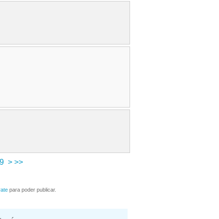
9
>
>>
rate
para poder publicar.