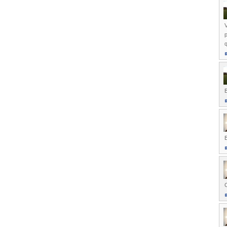
V
p
q
B
B