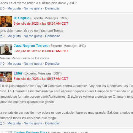
arlos es el mismo orden o el último pide doble y así ?
0
·
Me gusta
·
No me gusta
·
Denunciar
Di Caprio
(Experto, Mensajes: 1997)
5 de julio de 2023 a las 08:34 AM CDT
Boris dale mano. Yo voy con Yasmani Tomas
0
·
Me gusta
·
No me gusta
·
Denunciar
Juez Negron Terrero
(Experto, Mensajes: 842)
5 de julio de 2023 a las 08:43 AM CDT
Moninas Rener rivero de los cocos
0
·
Me gusta
·
No me gusta
·
Denunciar
Elder
(Experto, Mensajes: 5084)
5 de julio de 2023 a las 09:17 AM CDT
l 8 de julio empiezan los Play Off Centrales contra Orientales. Voy con los Orientales Las
uba. La Trituradira Oriental Verdiroja será el primer equipo en ser Campeón terminando en pri
ambiado su formato porque ganó Agricultores. El título se volverá a quedar en Oriente y ten
anan los que ellos quieren que ganen.
La ventaja de ver nacido muy pobre es que cualquier logro es muy grande. Saludos a todos 
tomarnos todas las cervezas que tengo.
0
·
Me gusta
·
No me gusta
·
Denunciar