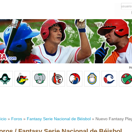
usuario
FOROS
PRONÓSTICOS
EN VIVO
CONTACTO
H
icio
»
Foros
»
Fantasy Serie Nacional de Béisbol
» Nuevo Fantasy Play
oros / Fantasy Serie Nacional de Béisbol