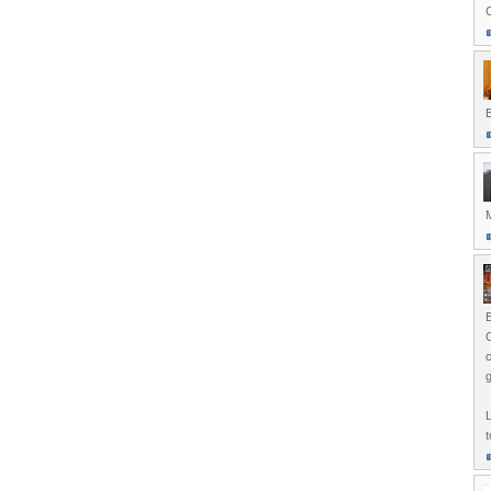
C
E
C
c
g