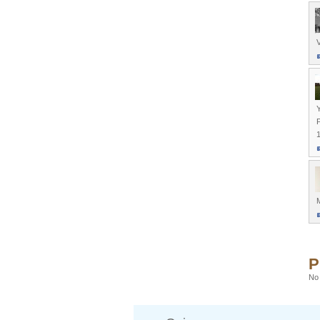
Y
M
P
No 