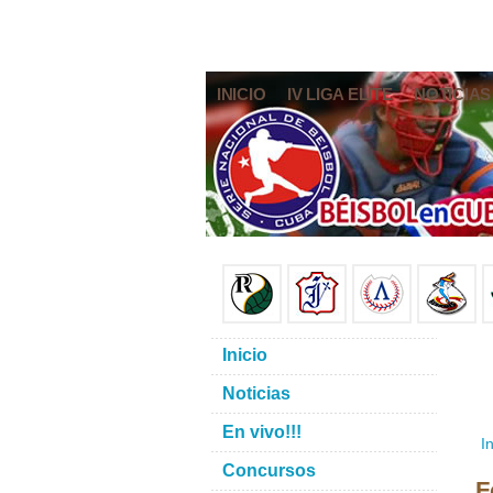
INICIO
IV LIGA ELITE
NOTICIAS
Inicio
Noticias
En vivo!!!
In
Concursos
F