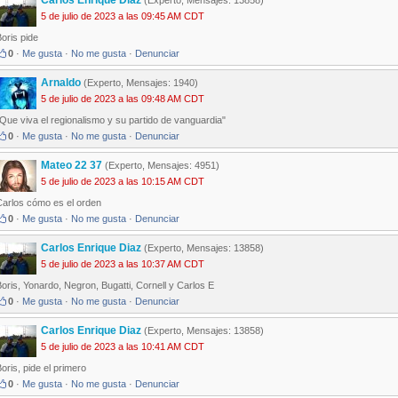
Carlos Enrique Diaz
(Experto, Mensajes: 13858)
5 de julio de 2023 a las 09:45 AM CDT
oris pide
0
·
Me gusta
·
No me gusta
·
Denunciar
Arnaldo
(Experto, Mensajes: 1940)
5 de julio de 2023 a las 09:48 AM CDT
Que viva el regionalismo y su partido de vanguardia"
0
·
Me gusta
·
No me gusta
·
Denunciar
Mateo 22 37
(Experto, Mensajes: 4951)
5 de julio de 2023 a las 10:15 AM CDT
Carlos cómo es el orden
0
·
Me gusta
·
No me gusta
·
Denunciar
Carlos Enrique Diaz
(Experto, Mensajes: 13858)
5 de julio de 2023 a las 10:37 AM CDT
oris, Yonardo, Negron, Bugatti, Cornell y Carlos E
0
·
Me gusta
·
No me gusta
·
Denunciar
Carlos Enrique Diaz
(Experto, Mensajes: 13858)
5 de julio de 2023 a las 10:41 AM CDT
oris, pide el primero
0
·
Me gusta
·
No me gusta
·
Denunciar