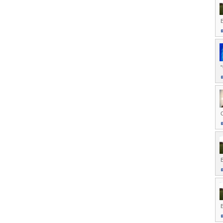
B
"
B
B