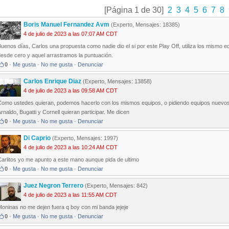
[Página 1 de 30]
2
3
4
5
6
7
8
Boris Manuel Fernandez Avm
(Experto, Mensajes: 18385)
4 de julio de 2023 a las 07:07 AM CDT
uenos días, Carlos una propuesta como nadie dio el si por este Play Off, utiliza los mismo 
desde cero y aquel arrastramos la puntuación.
0
·
Me gusta
·
No me gusta
·
Denunciar
Carlos Enrique Diaz
(Experto, Mensajes: 13858)
4 de julio de 2023 a las 09:58 AM CDT
Como ustedes quieran, podemos hacerlo con los mismos equipos, o pidiendo equipos nuevos
rnaldo, Bugatti y Cornell quieran participar. Me dicen
0
·
Me gusta
·
No me gusta
·
Denunciar
Di Caprio
(Experto, Mensajes: 1997)
4 de julio de 2023 a las 10:24 AM CDT
Carlitos yo me apunto a este mano aunque pida de ultimo
0
·
Me gusta
·
No me gusta
·
Denunciar
Juez Negron Terrero
(Experto, Mensajes: 842)
4 de julio de 2023 a las 11:55 AM CDT
Moninas no me dejen fuera q boy con mi banda jejeje
0
·
Me gusta
·
No me gusta
·
Denunciar