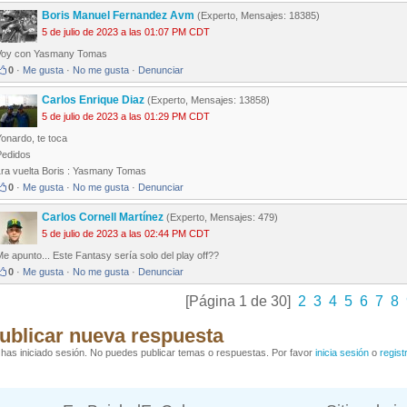
Boris Manuel Fernandez Avm
(Experto, Mensajes: 18385)
5 de julio de 2023 a las 01:07 PM CDT
Voy con Yasmany Tomas
0
·
Me gusta
·
No me gusta
·
Denunciar
Carlos Enrique Diaz
(Experto, Mensajes: 13858)
5 de julio de 2023 a las 01:29 PM CDT
onardo, te toca
Pedidos
1ra vuelta Boris : Yasmany Tomas
0
·
Me gusta
·
No me gusta
·
Denunciar
Carlos Cornell Martínez
(Experto, Mensajes: 479)
5 de julio de 2023 a las 02:44 PM CDT
e apunto... Este Fantasy sería solo del play off??
0
·
Me gusta
·
No me gusta
·
Denunciar
[Página 1 de 30]
2
3
4
5
6
7
8
ublicar nueva respuesta
has iniciado sesión. No puedes publicar temas o respuestas. Por favor
inicia sesión
o
regist