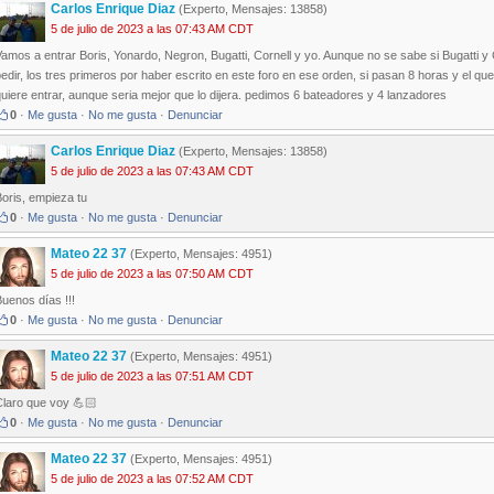
Carlos Enrique Diaz
(Experto, Mensajes: 13858)
5 de julio de 2023 a las 07:43 AM CDT
amos a entrar Boris, Yonardo, Negron, Bugatti, Cornell y yo. Aunque no se sabe si Bugatti 
edir, los tres primeros por haber escrito en este foro en ese orden, si pasan 8 horas y el que
uiere entrar, aunque seria mejor que lo dijera. pedimos 6 bateadores y 4 lanzadores
0
·
Me gusta
·
No me gusta
·
Denunciar
Carlos Enrique Diaz
(Experto, Mensajes: 13858)
5 de julio de 2023 a las 07:43 AM CDT
oris, empieza tu
0
·
Me gusta
·
No me gusta
·
Denunciar
Mateo 22 37
(Experto, Mensajes: 4951)
5 de julio de 2023 a las 07:50 AM CDT
uenos días !!!
0
·
Me gusta
·
No me gusta
·
Denunciar
Mateo 22 37
(Experto, Mensajes: 4951)
5 de julio de 2023 a las 07:51 AM CDT
Claro que voy 💪🏻
0
·
Me gusta
·
No me gusta
·
Denunciar
Mateo 22 37
(Experto, Mensajes: 4951)
5 de julio de 2023 a las 07:52 AM CDT