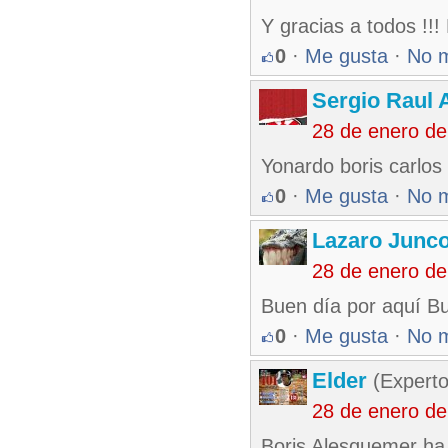
Y gracias a todos !!! 
0
·
Me gusta
·
No 
Sergio Raul 
28 de enero de
Yonardo boris carlos
0
·
Me gusta
·
No 
Lazaro Junc
28 de enero de
Buen día por aquí Bu
0
·
Me gusta
·
No 
Elder
(Experto
28 de enero de
Boris Alesquemer ha s