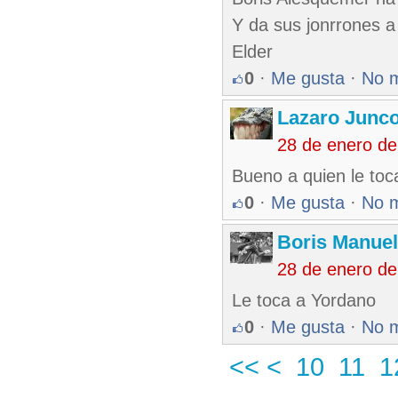
Y da sus jonrrones a
Elder
0
·
Me gusta
·
No 
Lazaro Junc
28 de enero de
Bueno a quien le toc
0
·
Me gusta
·
No 
Boris Manue
28 de enero de
Le toca a Yordano
0
·
Me gusta
·
No 
<<
<
10
11
1