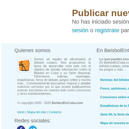
Publicar nue
No has iniciado sesió
sesión
o
registrate
par
Quienes somos
En BeisbolE
Somos un equipo de aficionados al
Lo que puedes enco
béisbol cubano. Nos propusimos la
En BeisbolEnCuba.co
tarea de desarrollar esta web con el
béisbol cubano, estad
objetivo de brindar información sobre el
los juegos y más...
Béisbol en Cuba y su Serie Nacional.
Ofrecemos noticias, reportajes,
estadísticas, foros de debate, juegos online y mucho
Noticias del béisb
más... Constantemente buscamos mejorar y ampliar
nuestros servicios por lo que pronto publicaremos
Foros, opiniones, 
nuevas secciones en nuestra web como concursos
y otros entretenimientos.
Concursos sobre e
© copyright 2009 - 2026
BeisbolEnCuba.com
Estadísticas de la 
Inicio
|
Mapa del sitio
|
Contacto
Serie 50, la Serie d
Redes sociales:
Mapa de nuestra 