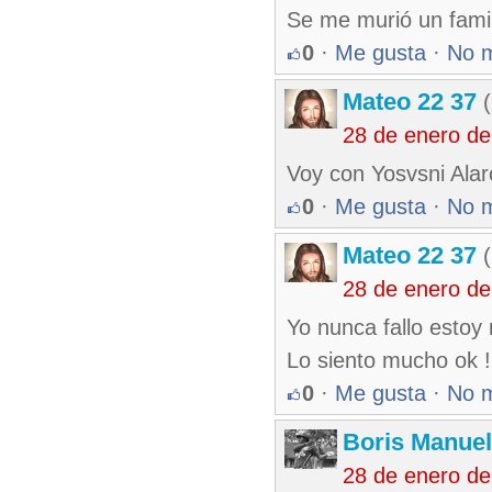
Se me murió un famil
0
·
Me gusta
·
No 
Mateo 22 37
(
28 de enero de
Voy con Yosvsni Ala
0
·
Me gusta
·
No 
Mateo 22 37
(
28 de enero de
Yo nunca fallo estoy 
Lo siento mucho ok !
0
·
Me gusta
·
No 
Boris Manue
28 de enero de