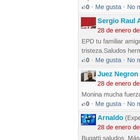
0
·
Me gusta
·
No 
Sergio Raul 
28 de enero de
EPD tu familiar amig
tristeza.Saludos he
0
·
Me gusta
·
No 
Juez Negron 
28 de enero de
Monina mucha fuerza 
0
·
Me gusta
·
No 
Arnaldo
(Expe
28 de enero de
Bugatti saludos. Más