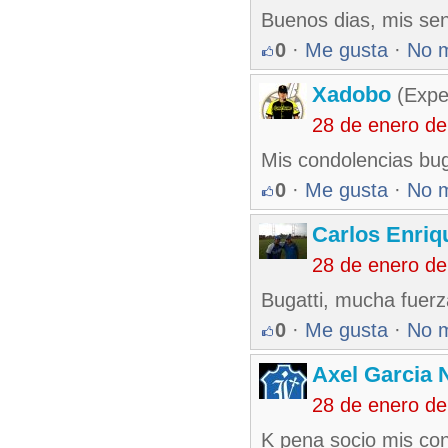
Buenos dias, mis se
0
·
Me gusta
·
No 
Xadobo
(Expe
28 de enero de
Mis condolencias bug
0
·
Me gusta
·
No 
Carlos Enriq
28 de enero de
Bugatti, mucha fuerz
0
·
Me gusta
·
No 
Axel Garcia 
28 de enero de
K pena socio mis co