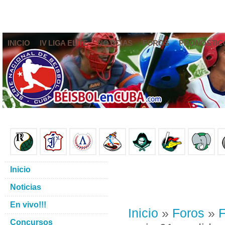
INICIO
IV LIGA ELITE
NOTICIAS
FOROS
PRONÓSTIC
Inicio
Noticias
En vivo!!!
Inicio
»
Foros
»
F
Concursos