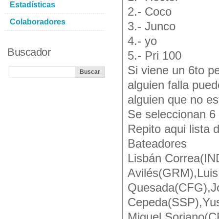
Estadísticas
2.- Coco
Colaboradores
3.- Junco
4.- yo
Buscador
5.- Pri 100
Si viene un 6to pe
alguien falla pue
alguien que no es
Se seleccionan 6 
Repito aqui lista
Bateadores
Lisbán Correa(IN
Avilés(GRM),Lui
Quesada(CFG),Jo
Cepeda(SSP),Yus
Miguel Soriano(