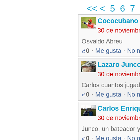
<<
<
5
6
7
Cococubano 
30 de noviemb
Osvaldo Abreu
0
·
Me gusta
·
No 
Lazaro Junc
30 de noviemb
Carlos cuantos jugad
0
·
Me gusta
·
No 
Carlos Enriq
30 de noviemb
Junco, un bateador y
0
·
Me gusta
·
No 