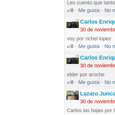
Les cuento que tant
0
·
Me gusta
·
No 
Carlos Enriq
30 de noviemb
voy por richel lopez
0
·
Me gusta
·
No 
Carlos Enriq
30 de noviemb
elder por aroche
0
·
Me gusta
·
No 
Lazaro Junc
30 de noviemb
Carlos las bajas por 