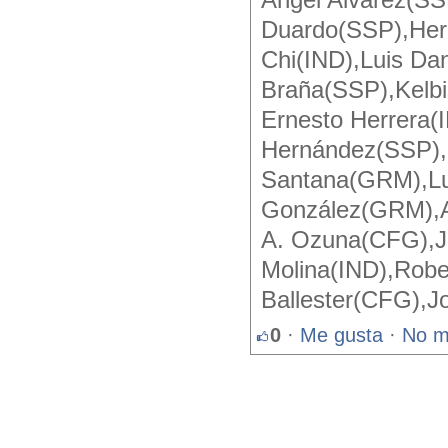
Angel Alvarez(SS
Duardo(SSP),Her
Chi(IND),Luis D
Braña(SSP),Kelb
Ernesto Herrera(
Hernández(SSP),
Santana(GRM),Lui
González(GRM),A
A. Ozuna(CFG),Ju
Molina(IND),Robe
Ballester(CFG),J
0
·
Me gusta
·
No m