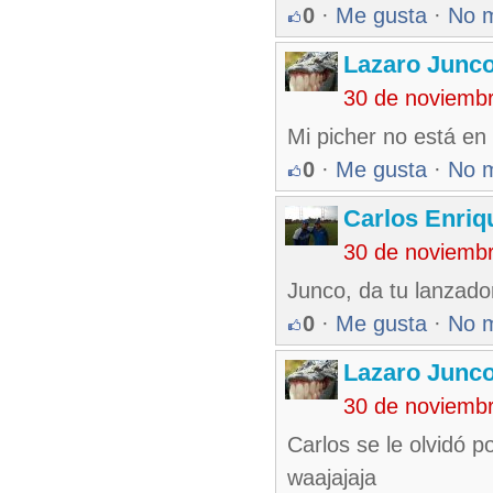
0
·
Me gusta
·
No 
Lazaro Junc
30 de noviemb
Mi picher no está en 
0
·
Me gusta
·
No 
Carlos Enriq
30 de noviemb
Junco, da tu lanzado
0
·
Me gusta
·
No 
Lazaro Junc
30 de noviemb
Carlos se le olvidó p
waajajaja