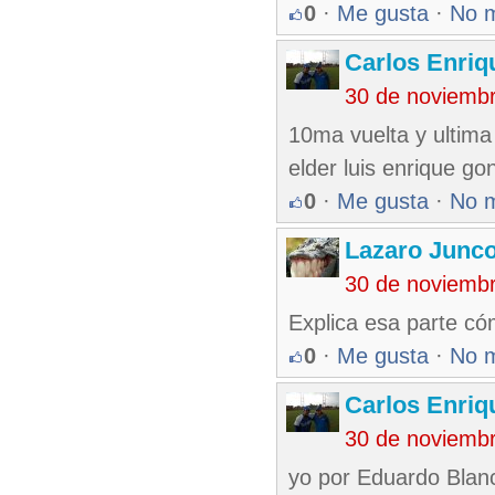
0
·
Me gusta
·
No 
Carlos Enriq
30 de noviemb
10ma vuelta y ultima
elder luis enrique go
0
·
Me gusta
·
No 
Lazaro Junc
30 de noviemb
Explica esa parte có
0
·
Me gusta
·
No 
Carlos Enriq
30 de noviemb
yo por Eduardo Blan