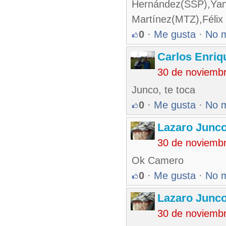
Hernández(SSP),Yani
Martínez(MTZ),Féli
0
·
Me gusta
·
No 
Carlos Enriq
30 de noviemb
Junco, te toca
0
·
Me gusta
·
No 
Lazaro Junc
30 de noviemb
Ok Camero
0
·
Me gusta
·
No 
Lazaro Junc
30 de noviemb