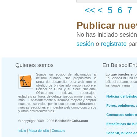
<<
<
5
6
7
Publicar nue
No has iniciado sesió
sesión
o
registrate
par
Quienes somos
En BeisbolE
Somos un equipo de aficionados al
Lo que puedes enco
béisbol cubano. Nos propusimos la
En BeisbolEnCuba.co
tarea de desarrollar esta web con el
béisbol cubano, estad
objetivo de brindar información sobre el
los juegos y más...
Béisbol en Cuba y su Serie Nacional.
Ofrecemos noticias, reportajes,
estadísticas, foros de debate, juegos online y mucho
Noticias del béisb
más... Constantemente buscamos mejorar y ampliar
nuestros servicios por lo que pronto publicaremos
Foros, opiniones, 
nuevas secciones en nuestra web como concursos
y otros entretenimientos.
Concursos sobre e
© copyright 2009 - 2026
BeisbolEnCuba.com
Estadísticas de la 
Inicio
|
Mapa del sitio
|
Contacto
Serie 50, la Serie d