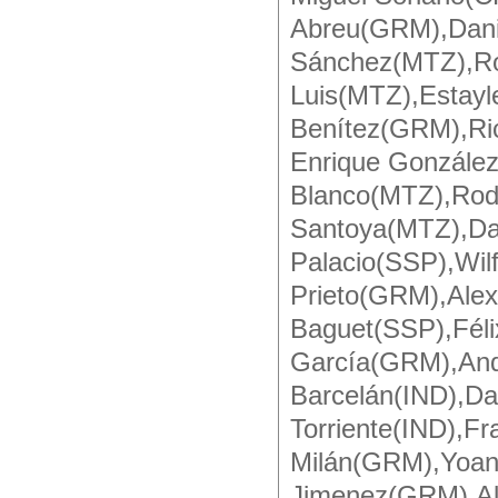
Abreu(GRM),Dani
Sánchez(MTZ),Roe
Luis(MTZ),Estayl
Benítez(GRM),Ri
Enrique Gonzále
Blanco(MTZ),Rodo
Santoya(MTZ),Da
Palacio(SSP),Wil
Prieto(GRM),Ale
Baguet(SSP),Féli
García(GRM),And
Barcelán(IND),Da
Torriente(IND),Fr
Milán(GRM),Yoand
Jimenez(GRM),Ale