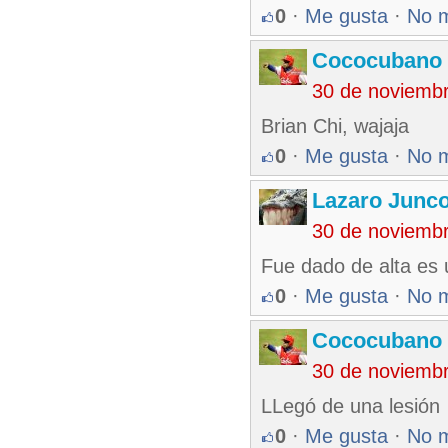
0
·
Me gusta
·
No 
Cococubano 
30 de noviemb
Brian Chi, wajaja
0
·
Me gusta
·
No 
Lazaro Junc
30 de noviemb
Fue dado de alta es 
0
·
Me gusta
·
No 
Cococubano 
30 de noviemb
LLegó de una lesión
0
·
Me gusta
·
No 