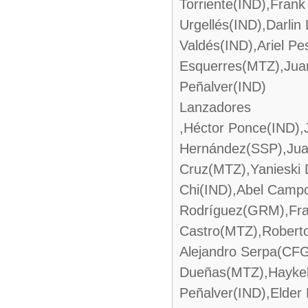
Torriente(IND),Fran
Urgellés(IND),Darlin
Valdés(IND),Ariel P
Esquerres(MTZ),Jua
Peñalver(IND)
Lanzadores
,Héctor Ponce(IND)
Hernández(SSP),Juan
Cruz(MTZ),Yanieski
Chi(IND),Abel Campo
Rodríguez(GRM),Fran
Castro(MTZ),Robert
Alejandro Serpa(CF
Dueñas(MTZ),Haykel
Peñalver(IND),Elder