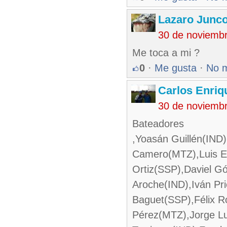
Lazaro Junc
30 de noviemb
Me toca a mi ?
0
·
Me gusta
·
No 
Carlos Enriq
30 de noviemb
Bateadores
,Yoasán Guillén(IND
Camero(MTZ),Luis E
Ortiz(SSP),Daviel G
Aroche(IND),Iván P
Baguet(SSP),Félix 
Pérez(MTZ),Jorge Lu