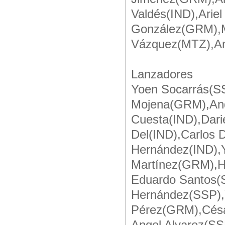
Valdés(IND),Arie
González(GRM),M
Vázquez(MTZ),An
Lanzadores
Yoen Socarrás(SS
Mojena(GRM),And
Cuesta(IND),Dari
Del(IND),Carlos
Hernández(IND),
Martínez(GRM),H
Eduardo Santos(
Hernández(SSP),
Pérez(GRM),Césa