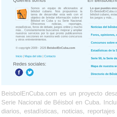
Quienes somos
En BeisbolE
Somos un equipo de aficionados al
Lo que puedes enco
béisbol cubano. Nos propusimos la
En BeisbolEnCuba.co
tarea de desarrollar esta web con el
béisbol cubano, estad
objetivo de brindar información sobre el
los juegos y más...
Béisbol en Cuba y su Serie Nacional.
Ofrecemos noticias, reportajes,
estadísticas, foros de debate, juegos online y mucho
Noticias del béisb
más... Constantemente buscamos mejorar y ampliar
nuestros servicios por lo que pronto publicaremos
Foros, opiniones, 
nuevas secciones en nuestra web como concursos
y otros entretenimientos.
Concursos sobre e
© copyright 2009 - 2026
BeisbolEnCuba.com
Estadísticas de la 
Inicio
|
Mapa del sitio
|
Contacto
Serie 50, la Serie d
Redes sociales:
Mapa de nuestra 
Directorio de Béi
BeisbolEnCuba.com es un proyecto desarr
Serie Nacional de Béisbol en Cuba. Inclui
diarios, estadísticas, noticias, report