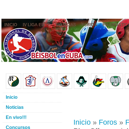
INICIO
IV LIGA ELITE
NOTICIAS
FOROS
PRONÓSTIC
Inicio
Noticias
En vivo!!!
Inicio
»
Foros
»
F
Concursos