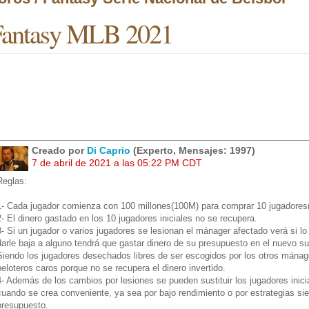
Fantasy MLB 2021
Creado por
Di Caprio
(Experto, Mensajes: 1997)
7 de abril de 2021 a las 05:22 PM CDT
Reglas:
1- Cada jugador comienza con 100 millones(100M) para comprar 10 jugadores(
2- El dinero gastado en los 10 jugadores iniciales no se recupera.
3- Si un jugador o varios jugadores se lesionan el mánager afectado verá si 
darle baja a alguno tendrá que gastar dinero de su presupuesto en el nuevo sus
Siendo los jugadores desechados libres de ser escogidos por los otros mánag
peloteros caros porque no se recupera el dinero invertido.
4- Además de los cambios por lesiones se pueden sustituir los jugadores inici
cuando se crea conveniente, ya sea por bajo rendimiento o por estrategias s
presupuesto.