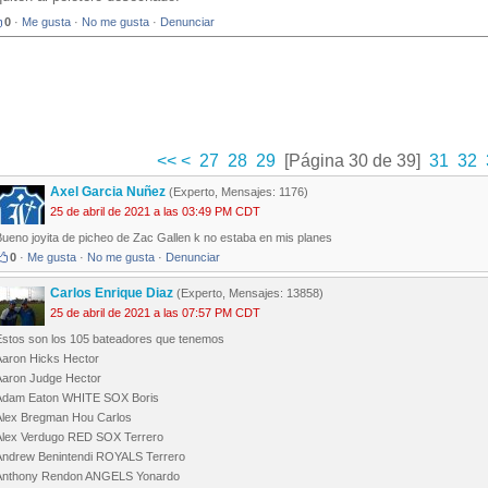
0
·
Me gusta
·
No me gusta
·
Denunciar
<<
<
27
28
29
[Página 30 de 39]
31
32
Axel Garcia Nuñez
(Experto, Mensajes: 1176)
25 de abril de 2021 a las 03:49 PM CDT
ueno joyita de picheo de Zac Gallen k no estaba en mis planes
0
·
Me gusta
·
No me gusta
·
Denunciar
Carlos Enrique Diaz
(Experto, Mensajes: 13858)
25 de abril de 2021 a las 07:57 PM CDT
Estos son los 105 bateadores que tenemos
Aaron Hicks Hector
Aaron Judge Hector
Adam Eaton WHITE SOX Boris
Alex Bregman Hou Carlos
Alex Verdugo RED SOX Terrero
Andrew Benintendi ROYALS Terrero
Anthony Rendon ANGELS Yonardo