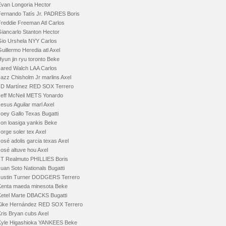
Evan Longoria Hector
Fernando Tatís Jr. PADRES Boris
Freddie Freeman Atl Carlos
Giancarlo Stanton Hector
Gio Urshela NYY Carlos
uillermo Heredia atl Axel
yun jin ryu toronto Beke
Jared Walch LAA Carlos
Jazz Chisholm Jr marlins Axel
JD Martínez RED SOX Terrero
Jeff McNeil METS Yonardo
esus Aguilar marl Axel
Joey Gallo Texas Bugatti
Jon loasiga yankis Beke
orge soler tex Axel
osé adolis garcia texas Axel
osé altuve hou Axel
JT Realmuto PHILLIES Boris
uan Soto Nationals Bugatti
Justin Turner DODGERS Terrero
Kenta maeda minesota Beke
Ketel Marte DBACKS Bugatti
Kike Hernández RED SOX Terrero
Kris Bryan cubs Axel
Kyle Higashioka YANKEES Beke