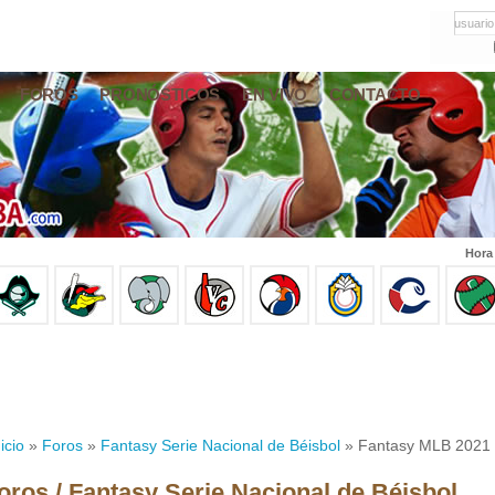
usuario
FOROS
PRONÓSTICOS
EN VIVO
CONTACTO
Hora
icio
»
Foros
»
Fantasy Serie Nacional de Béisbol
» Fantasy MLB 2021
oros / Fantasy Serie Nacional de Béisbol