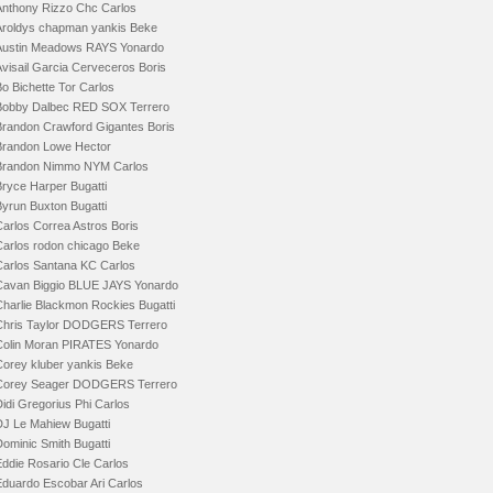
Anthony Rizzo Chc Carlos
Aroldys chapman yankis Beke
Austin Meadows RAYS Yonardo
Avisail Garcia Cerveceros Boris
o Bichette Tor Carlos
Bobby Dalbec RED SOX Terrero
Brandon Crawford Gigantes Boris
Brandon Lowe Hector
Brandon Nimmo NYM Carlos
Bryce Harper Bugatti
Byrun Buxton Bugatti
Carlos Correa Astros Boris
Carlos rodon chicago Beke
Carlos Santana KC Carlos
Cavan Biggio BLUE JAYS Yonardo
Charlie Blackmon Rockies Bugatti
Chris Taylor DODGERS Terrero
Colin Moran PIRATES Yonardo
Corey kluber yankis Beke
Corey Seager DODGERS Terrero
idi Gregorius Phi Carlos
DJ Le Mahiew Bugatti
ominic Smith Bugatti
Eddie Rosario Cle Carlos
Eduardo Escobar Ari Carlos