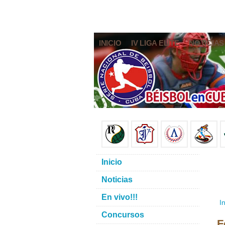
INICIO
IV LIGA ELITE
NOTICIAS
Inicio
Noticias
En vivo!!!
In
Concursos
F