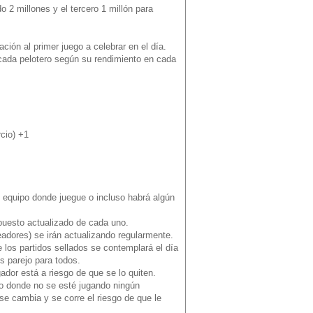
 2 millones y el tercero 1 millón para
ión al primer juego a celebrar en el día.
cada pelotero según su rendimiento en cada
cio) +1
l equipo donde juegue o incluso habrá algún
puesto actualizado de cada uno.
eadores) se irán actualizando regularmente.
e los partidos sellados se contemplará el día
s parejo para todos.
ador está a riesgo de que se lo quiten.
io donde no se esté jugando ningún
se cambia y se corre el riesgo de que le