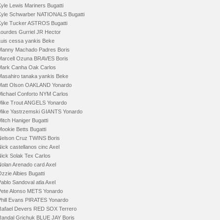
yle Lewis Mariners Bugatti
Kyle Schwarber NATIONALS Bugatti
Kyle Tucker ASTROS Bugatti
Lourdes Gurriel JR Hector
Luis cessa yankis Beke
Manny Machado Padres Boris
Marcell Ozuna BRAVES Boris
Mark Canha Oak Carlos
Masahiro tanaka yankis Beke
Matt Olson OAKLAND Yonardo
Michael Conforto NYM Carlos
Mike Trout ANGELS Yonardo
Mike Yastrzemski GIANTS Yonardo
itch Haniger Bugatti
ookie Betts Bugatti
Nelson Cruz TWINS Boris
ick castellanos cinc Axel
Nick Solak Tex Carlos
Nolan Arenado card Axel
zzie Albies Bugatti
ablo Sandoval atla Axel
Pete Alonso METS Yonardo
Phill Evans PIRATES Yonardo
Rafael Devers RED SOX Terrero
Randal Grichuk BLUE JAY Boris