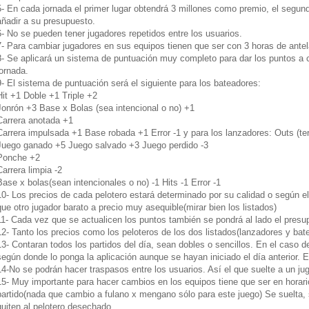
5- En cada jornada el primer lugar obtendrá 3 millones como premio, el segundo
añadir a su presupuesto.
6- No se pueden tener jugadores repetidos entre los usuarios.
7- Para cambiar jugadores en sus equipos tienen que ser con 3 horas de antelac
8- Se aplicará un sistema de puntuación muy completo para dar los puntos a 
jornada.
9- El sistema de puntuación será el siguiente para los bateadores:
Hit +1 Doble +1 Triple +2
Jonrón +3 Base x Bolas (sea intencional o no) +1
Carrera anotada +1
Carrera impulsada +1 Base robada +1 Error -1 y para los lanzadores: Outs (ter
Juego ganado +5 Juego salvado +3 Juego perdido -3
Ponche +2
Carrera limpia -2
Base x bolas(sean intencionales o no) -1 Hits -1 Error -1
10- Los precios de cada pelotero estará determinado por su calidad o según e
que otro jugador barato a precio muy asequible(mirar bien los listados)
11- Cada vez que se actualicen los puntos también se pondrá al lado el presu
12- Tanto los precios como los peloteros de los dos listados(lanzadores y bat
13- Contaran todos los partidos del día, sean dobles o sencillos. En el caso d
según donde lo ponga la aplicación aunque se hayan iniciado el día anterior. E
14-No se podrán hacer traspasos entre los usuarios. Así el que suelte a un jug
15- Muy importante para hacer cambios en los equipos tiene que ser en horar
partido(nada que cambio a fulano x mengano sólo para este juego) Se suelta, 
quiten al pelotero desechado.