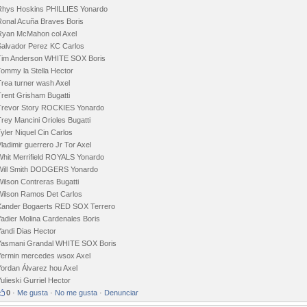
Rhys Hoskins PHILLIES Yonardo
Ronal Acuña Braves Boris
Ryan McMahon col Axel
Salvador Perez KC Carlos
Tim Anderson WHITE SOX Boris
Tommy la Stella Hector
Trea turner wash Axel
Trent Grisham Bugatti
Trevor Story ROCKIES Yonardo
rey Mancini Orioles Bugatti
yler Niquel Cin Carlos
ladimir guerrero Jr Tor Axel
Whit Merrifield ROYALS Yonardo
Will Smith DODGERS Yonardo
ilson Contreras Bugatti
Wilson Ramos Det Carlos
Xander Bogaerts RED SOX Terrero
Yadier Molina Cardenales Boris
Yandi Dias Hector
Yasmani Grandal WHITE SOX Boris
Yermin mercedes wsox Axel
Yordan Álvarez hou Axel
ulieski Gurriel Hector
0
·
Me gusta
·
No me gusta
·
Denunciar