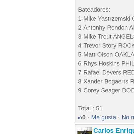
Bateadores:
1-Mike Yastrzemski
2-Antonhy Rendon 
3-Mike Trout ANGEL
4-Trevor Story ROC
5-Matt Olson OAKL
6-Rhys Hoskins PHI
7-Rafael Devers RE
8-Xander Bogaerts 
9-Corey Seager DO
Total : 51
0
·
Me gusta
·
No 
Carlos Enriq