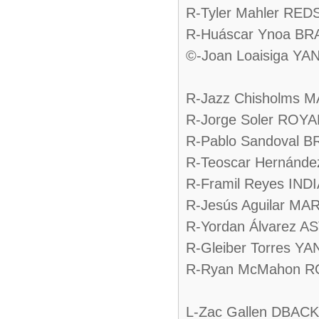
R-Tyler Mahler RED
R-Huáscar Ynoa BR
©-Joan Loaisiga Y
R-Jazz Chisholms 
R-Jorge Soler ROY
R-Pablo Sandoval 
R-Teoscar Hernánd
R-Framil Reyes IND
R-Jesús Aguilar MA
R-Yordan Álvarez 
R-Gleiber Torres Y
R-Ryan McMahon R
L-Zac Gallen DBAC