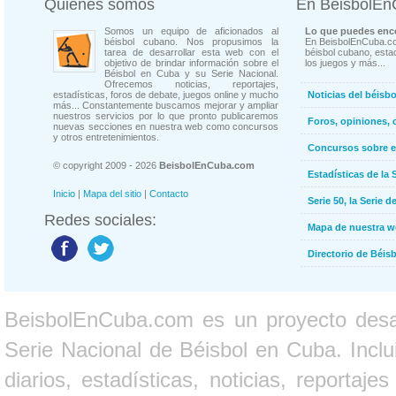
Quienes somos
En BeisbolE
Somos un equipo de aficionados al
Lo que puedes enco
béisbol cubano. Nos propusimos la
En BeisbolEnCuba.co
tarea de desarrollar esta web con el
béisbol cubano, estad
objetivo de brindar información sobre el
los juegos y más...
Béisbol en Cuba y su Serie Nacional.
Ofrecemos noticias, reportajes,
estadísticas, foros de debate, juegos online y mucho
Noticias del béisb
más... Constantemente buscamos mejorar y ampliar
nuestros servicios por lo que pronto publicaremos
Foros, opiniones, 
nuevas secciones en nuestra web como concursos
y otros entretenimientos.
Concursos sobre e
© copyright 2009 - 2026
BeisbolEnCuba.com
Estadísticas de la 
Inicio
|
Mapa del sitio
|
Contacto
Serie 50, la Serie d
Redes sociales:
Mapa de nuestra 
Directorio de Béi
BeisbolEnCuba.com es un proyecto desarr
Serie Nacional de Béisbol en Cuba. Inclui
diarios, estadísticas, noticias, report