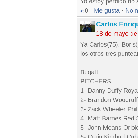
Yo estoy perdido no 
0
·
Me gusta
·
No 
Carlos Enriq
18 de mayo de
Ya Carlos(75), Boris
los otros tres puntea
Bugatti
PITCHERS
1- Danny Duffy Roya
2- Brandon Woodruff
3- Zack Wheeler Phill
4- Matt Barnes Red 
5- John Means Oriol
6- Craig Kimbrel Cub