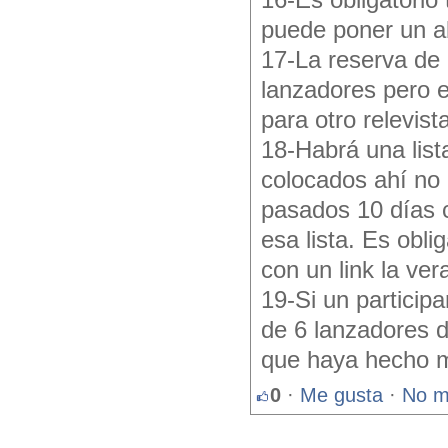
16-Es obligatorio 
puede poner un ab
17-La reserva de 
lanzadores pero e
para otro relevist
18-Habrá una list
colocados ahí no
pasados 10 días 
esa lista. Es obli
con un link la ver
19-Si un particip
de 6 lanzadores d
que haya hecho má
0
·
Me gusta
·
No m