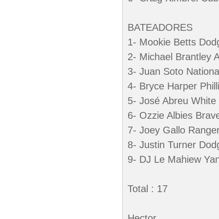
BATEADORES
1- Mookie Betts Dod
2- Michael Brantley 
3- Juan Soto Nationa
4- Bryce Harper Phill
5- José Abreu White
6- Ozzie Albies Brav
7- Joey Gallo Range
8- Justin Turner Dod
9- DJ Le Mahiew Ya
Total : 17
Hector