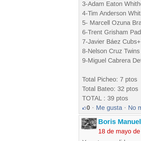
3-Adam Eaton Whith
4-Tim Anderson Whi
5- Marcell Ozuna Br
6-Trent Grisham Pa
7-Javier Báez Cubs
8-Nelson Cruz Twins
9-Miguel Cabrera Det
Total Picheo: 7 ptos
Total Bateo: 32 ptos
TOTAL : 39 ptos
0
·
Me gusta
·
No 
Boris Manue
18 de mayo de