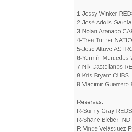
1-Jessy Winker RED
2-José Adolis Garc
3-Nolan Arenado C
4-Trea Turner NAT
5-José Altuve ASTR
6-Yermín Mercedes
7-Nik Castellanos R
8-Kris Bryant CUBS
9-Vladimir Guerrer
Reservas:
R-Sonny Gray REDS
R-Shane Bieber IND
R-Vince Velásquez 