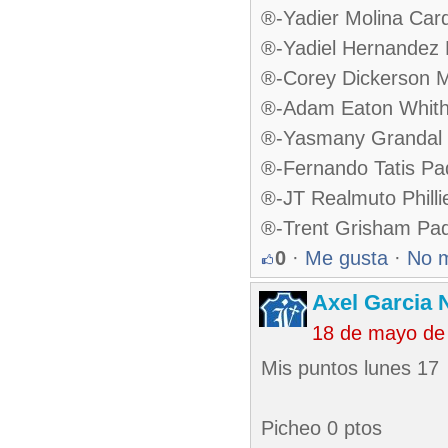
®-Yadier Molina Car
®-Yadiel Hernandez 
®-Corey Dickerson M
®-Adam Eaton Whit
®-Yasmany Grandal 
®-Fernando Tatis Pa
®-JT Realmuto Philli
®-Trent Grisham Pa
0
·
Me gusta
·
No 
Axel Garcia 
18 de mayo de
Mis puntos lunes 17
Picheo 0 ptos