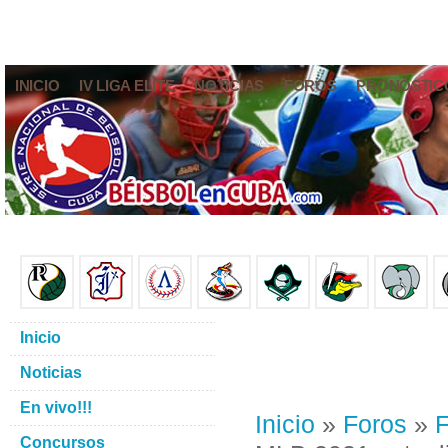
INICIO
IV LIGA ELITE
NOTICIAS
FOROS
PRONÓSTIC
Inicio
Noticias
En vivo!!!
Inicio
»
Foros
»
F
Concursos