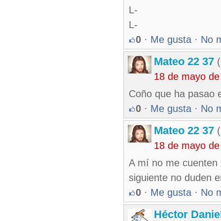
L-
L-
0
·
Me gusta
·
No 
Mateo 22 37
(
18 de mayo de
Coño que ha pasao en
0
·
Me gusta
·
No 
Mateo 22 37
(
18 de mayo de
A mí no me cuenten l
siguiente no duden en
0
·
Me gusta
·
No 
Héctor Danie