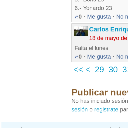
6.- Yonardo 23
0
·
Me gusta
·
No 
Carlos Enriq
18 de mayo de
Falta el lunes
0
·
Me gusta
·
No 
<<
<
29
30
3
Publicar nue
No has iniciado sesió
sesión
o
registrate
par