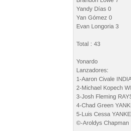
Brandon Lowe 7
Yandy Días 0
Yan Gómez 0
Evan Longoria 3
Total : 43
Yonardo
Lanzadores:
1-Aaron Civale IND
2-Michael Kopech 
3-Josh Fleming RAY
4-Chad Green YANK
5-Luis Cessa YANKE
©-Aroldys Chapman