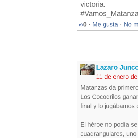
victoria.
#Vamos_Matanz
0
·
Me gusta
·
No m
Lazaro Junc
11 de enero de
Matanzas da primero
Los Cocodrilos ganan
final y lo jugábamos d
El héroe no podía se
cuadrangulares, uno d