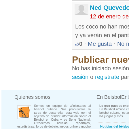
Ned Queved
12 de enero de
Los coco no han mos
y ya verán en el pan
0
·
Me gusta
·
No 
Publicar nue
No has iniciado sesió
sesión
o
registrate
par
Quienes somos
En BeisbolE
Somos un equipo de aficionados al
Lo que puedes enco
béisbol cubano. Nos propusimos la
En BeisbolEnCuba.co
tarea de desarrollar esta web con el
béisbol cubano, estad
objetivo de brindar información sobre el
los juegos y más...
Béisbol en Cuba y su Serie Nacional.
Ofrecemos noticias, reportajes,
estadísticas, foros de debate, juegos online y mucho
Noticias del béisb