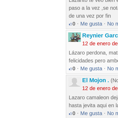
Lazarito te veo bien e
paso a la vez ,se no
de una vez por fin
0
·
Me gusta
·
No 
Reynier Garc
12 de enero de
Lázaro perdona, mata
felicidades pero amb
0
·
Me gusta
·
No 
El Mojon .
(No
12 de enero de
Lazaro camaleon deja
hasta jevita aqui en
0
·
Me gusta
·
No 