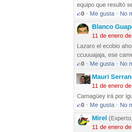
equipo que resultó ser
0
·
Me gusta
·
No 
Blanco Guap
11 de enero de
Lazaro el ecobio aho
ccuuuajaja, ese came
0
·
Me gusta
·
No 
Mauri Serran
11 de enero de
Camagüey irá por igu
0
·
Me gusta
·
No 
Mirel
(Experto
11 de enero de