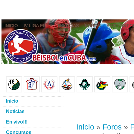
INICIO
IV LIGA ELITE
NOTICIAS
FOROS
PRONÓSTIC
Inicio
Noticias
En vivo!!!
Inicio
»
Foros
»
F
Concursos