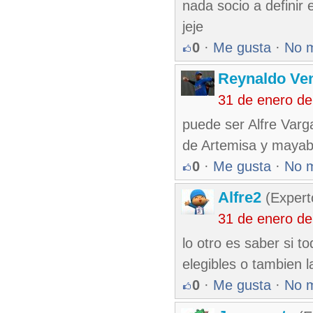
nada socio a definir 
jeje
0
·
Me gusta
·
No 
Reynaldo Ve
31 de enero d
puede ser Alfre Varg
de Artemisa y maya
0
·
Me gusta
·
No 
Alfre2
(Expert
31 de enero d
lo otro es saber si t
elegibles o tambien l
0
·
Me gusta
·
No 