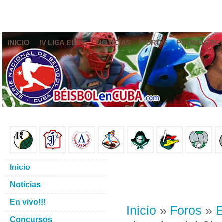
INICIO
IV LIGA ELITE
NOTICIAS
FOROS
PRONÓSTIC
Inicio
Noticias
En vivo!!!
Inicio
»
Foros
»
E
Concursos