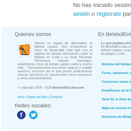
No has iniciado sesió
sesión
o
registrate
par
Quienes somos
En BeisbolE
Somos un equipo de aficionados al
Lo que puedes enco
béisbol cubano. Nos propusimos la
En BeisbolEnCuba.co
tarea de desarrollar esta web con el
béisbol cubano, estad
objetivo de brindar información sobre el
los juegos y más...
Béisbol en Cuba y su Serie Nacional.
Ofrecemos noticias, reportajes,
estadísticas, foros de debate, juegos online y mucho
Noticias del béisb
más... Constantemente buscamos mejorar y ampliar
nuestros servicios por lo que pronto publicaremos
Foros, opiniones, 
nuevas secciones en nuestra web como concursos
y otros entretenimientos.
Concursos sobre e
© copyright 2009 - 2026
BeisbolEnCuba.com
Estadísticas de la 
Inicio
|
Mapa del sitio
|
Contacto
Serie 50, la Serie d
Redes sociales:
Mapa de nuestra 
Directorio de Béi