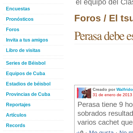
el equipo del Cla
Encuestas
Foros / El t
Pronósticos
Foros
Perasa debe es
Invita a tus amigos
Libro de visitas
Series de Béisbol
Equipos de Cuba
Estadios de béisbol
Creado por
Walfrid
Provincias de Cuba
31 de enero de 2013
Perasa tiene 9 h
Reportajes
sobrados resultad
Artículos
varios cachet que
Records
0
·
Me gusta
·
No m