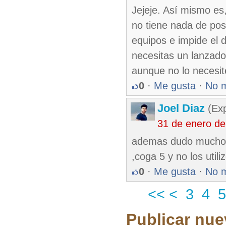
Jejeje. Así mismo es
no tiene nada de pos
equipos e impide el d
necesitas un lanzado
aunque no lo necesit
0
·
Me gusta
·
No 
Joel Diaz
(Exp
31 de enero d
ademas dudo mucho q
,coga 5 y no los util
0
·
Me gusta
·
No 
<<
<
3
4
5
Publicar nue