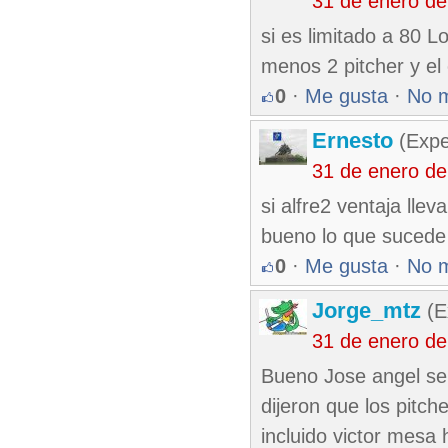
31 de enero d
si es limitado a 80 L
menos 2 pitcher y el 
0
·
Me gusta
·
No 
Ernesto
(Expe
31 de enero d
si alfre2 ventaja ll
bueno lo que sucede
0
·
Me gusta
·
No 
Jorge_mtz
(E
31 de enero d
Bueno Jose angel ser
dijeron que los pitch
incluido victor mesa 