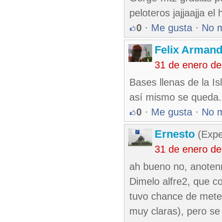
peloteros jajjaajja el 
0
·
Me gusta
·
No 
Felix Armand
31 de enero d
Bases llenas de la I
así mismo se queda.
0
·
Me gusta
·
No 
Ernesto
(Expe
31 de enero d
ah bueno no, anotenme
Dimelo alfre2, que co
tuvo chance de meter
muy claras), pero se