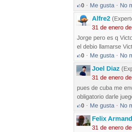
0
·
Me gusta
·
No 
Alfre2
(Expert
31 de enero d
Jorge pero es q Victo
el debio llamarse Vic
0
·
Me gusta
·
No 
Joel Diaz
(Exp
31 de enero d
pues de cuba me envi
obligatorio darle jue
0
·
Me gusta
·
No 
Felix Armand
31 de enero d