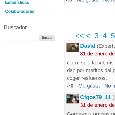
Estadísticas
Colaboradores
Buscador
<<
<
3
4
5
David
(Expert
31 de enero d
claro, solo la submis
dan por meritos del p
coger resfuerzos.
0
·
Me gusta
·
No 
Cfgos79_11
(
31 de enero d
Gorge-mtz gracias po