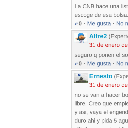
La CNB hace una list
escoge de esa bolsa
0
·
Me gusta
·
No 
Alfre2
(Expert
31 de enero d
seguro q ponen el sor
0
·
Me gusta
·
No 
Ernesto
(Expe
31 de enero d
no se van a hacer b
libre. Creo que empie
y asi, vaya el enge
duro ahi y pida 5 ag