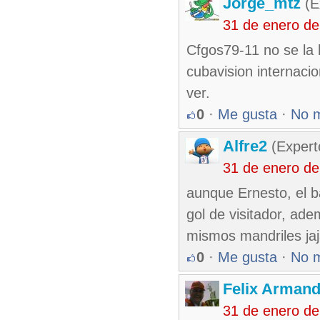
Jorge_mtz
(E
31 de enero d
Cfgos79-11 no se la h
cubavision internaci
ver.
0
·
Me gusta
·
No 
Alfre2
(Expert
31 de enero d
aunque Ernesto, el b
gol de visitador, ad
mismos mandriles jaj
0
·
Me gusta
·
No 
Felix Armand
31 de enero d