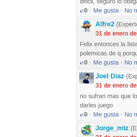
dificil, seguro lo ob
0
·
Me gusta
·
No 
Alfre2
(Expert
31 de enero d
Felix entonces la li
polemicas de q porque
0
·
Me gusta
·
No 
Joel Diaz
(Exp
31 de enero d
no sufran mas que lo
darles juego
0
·
Me gusta
·
No 
Jorge_mtz
(E