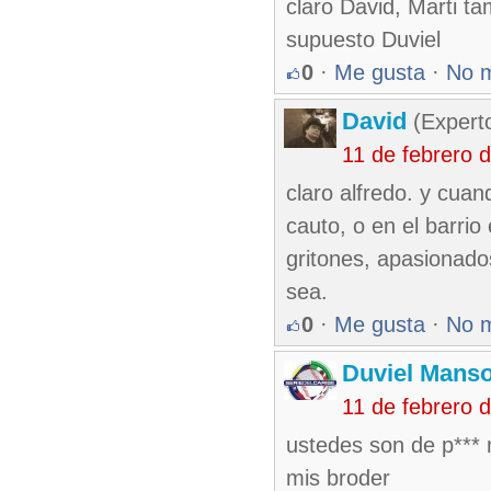
claro David, Marti t
supuesto Duviel
0
·
Me gusta
·
No 
David
(Expert
11 de febrero 
claro alfredo. y cua
cauto, o en el barrio
gritones, apasionados
sea.
0
·
Me gusta
·
No 
Duviel Manso
11 de febrero 
ustedes son de p*** m
mis broder