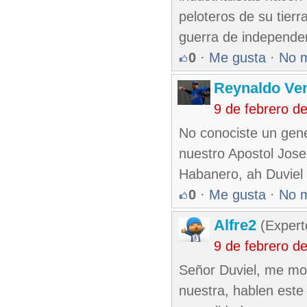
peloteros de su tierr
guerra de independen
0
·
Me gusta
·
No 
Reynaldo Ve
9 de febrero d
No conociste un gener
nuestro Apostol Jose 
Habanero, ah Duviel
0
·
Me gusta
·
No 
Alfre2
(Expert
9 de febrero d
Señor Duviel, me mol
nuestra, hablen este