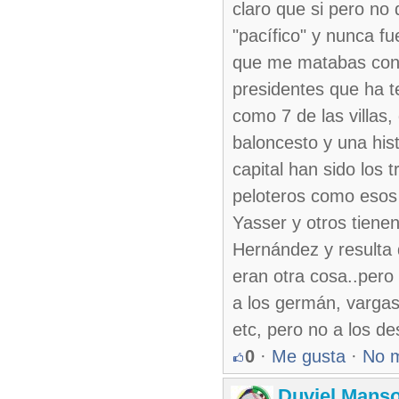
claro que si pero no
"pacífico" y nunca f
que me matabas con es
presidentes que ha t
como 7 de las villas,
baloncesto y una hist
capital han sido los
peloteros como esos 
Yasser y otros tien
Hernández y resulta 
eran otra cosa..pero
a los germán, vargas,
etc, pero no a los de
0
·
Me gusta
·
No 
Duviel Manso