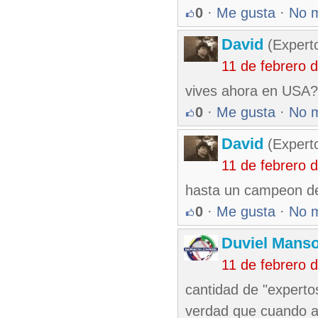
0
·
Me gusta
·
No 
David
(Expert
11 de febrero 
vives ahora en USA?,
0
·
Me gusta
·
No 
David
(Expert
11 de febrero 
hasta un campeon de 
0
·
Me gusta
·
No 
Duviel Manso
11 de febrero 
cantidad de "experto
verdad que cuando al 