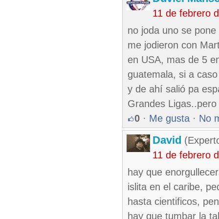
11 de febrero 
no joda uno se pone a
me jodieron con Mart
en USA, mas de 5 en
guatemala, si a caso
y de ahí salió pa es
Grandes Ligas..pero 
0
·
Me gusta
·
No 
David
(Expert
11 de febrero 
hay que enorgullecer
islita en el caribe, 
hasta cientificos, pe
hay que tumbar la ta