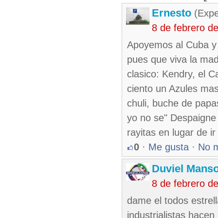
Ernesto
(Expe
8 de febrero d
Apoyemos al Cuba y s
pues que viva la madr
clasico: Kendry, el 
ciento un Azules mas 
chuli, buche de papa
yo no se" Despaigne 
rayitas en lugar de ir
0
·
Me gusta
·
No 
Duviel Manso
8 de febrero d
dame el todos estrel
industrialistas hacen