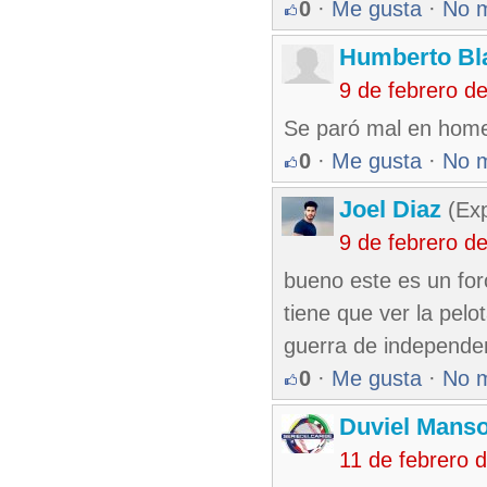
0
·
Me gusta
·
No 
Humberto Bl
9 de febrero d
Se paró mal en home
0
·
Me gusta
·
No 
Joel Diaz
(Exp
9 de febrero d
bueno este es un for
tiene que ver la pelo
guerra de independe
0
·
Me gusta
·
No 
Duviel Manso
11 de febrero 