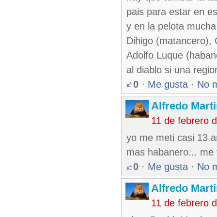
pais para estar en es
y en la pelota mucha
Dihigo (matancero), C
Adolfo Luque (haban
al diablo si una regio
0
·
Me gusta
·
No 
Alfredo Marti
11 de febrero 
yo me meti casi 13 
mas habanero... me f
0
·
Me gusta
·
No 
Alfredo Marti
11 de febrero 