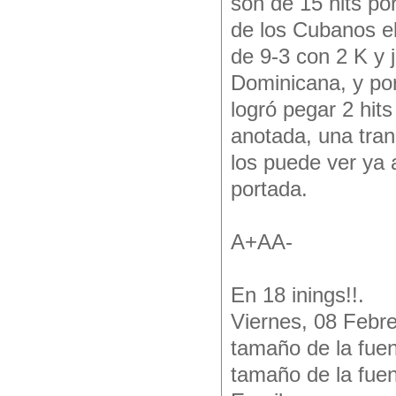
son de 15 hits por
de los Cubanos el
de 9-3 con 2 K y j
Dominicana, y por
logró pegar 2 hit
anotada, una tran
los puede ver ya 
portada.
A+AA-
En 18 inings!!.
Viernes, 08 Febr
tamaño de la fuen
tamaño de la fue