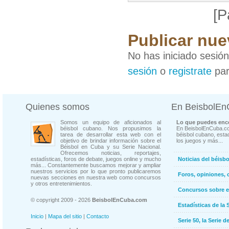
[P
Publicar nue
No has iniciado sesió
sesión
o
registrate
par
Quienes somos
En BeisbolE
Somos un equipo de aficionados al
Lo que puedes enco
béisbol cubano. Nos propusimos la
En BeisbolEnCuba.co
tarea de desarrollar esta web con el
béisbol cubano, estad
objetivo de brindar información sobre el
los juegos y más...
Béisbol en Cuba y su Serie Nacional.
Ofrecemos noticias, reportajes,
estadísticas, foros de debate, juegos online y mucho
Noticias del béisb
más... Constantemente buscamos mejorar y ampliar
nuestros servicios por lo que pronto publicaremos
Foros, opiniones, 
nuevas secciones en nuestra web como concursos
y otros entretenimientos.
Concursos sobre e
© copyright 2009 - 2026
BeisbolEnCuba.com
Estadísticas de la 
Inicio
|
Mapa del sitio
|
Contacto
Serie 50, la Serie d