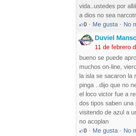
vida..ustedes por al
a dios no sea narcotr
0
·
Me gusta
·
No 
Duviel Manso
11 de febrero 
bueno se puede apro
muchos on-line, viero
la isla se sacaron la
pinga ..dijo que no n
el loco victor fue a
dos tipos saben una 
visitendo de azul a u
no acoplan
0
·
Me gusta
·
No 