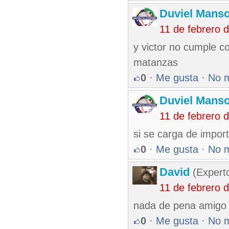
Duviel Manso
11 de febrero 
y victor no cumple co
matanzas
0
·
Me gusta
·
No 
Duviel Manso
11 de febrero 
si se carga de impor
0
·
Me gusta
·
No 
David
(Expert
11 de febrero 
nada de pena amigo du
0
·
Me gusta
·
No 