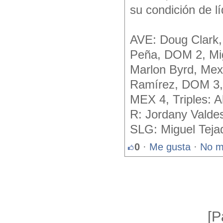
su condición de l
AVE: Doug Clark,
Peña, DOM 2, Mig
Marlon Byrd, Mex
Ramírez, DOM 3, 
MEX 4, Triples: 
R: Jordany Valde
SLG: Miguel Tej
0
·
Me gusta
·
No m
[P