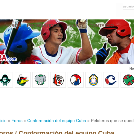
usuario
FOROS
PRONÓSTICOS
EN VIVO
CONTACTO
Ho
icio
»
Foros
»
Conformación del equipo Cuba
» Peloteros que se queda
oros / Conformación del equipo Cuba