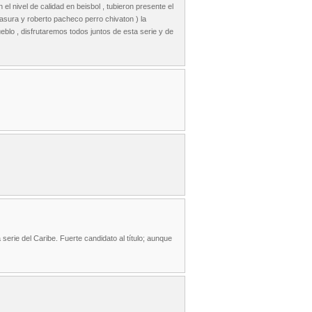
el nivel de calidad en beisbol , tubieron presente el
a basura y roberto pacheco perro chivaton ) la
 pueblo , disfrutaremos todos juntos de esta serie y de
erie del Caribe. Fuerte candidato al título; aunque