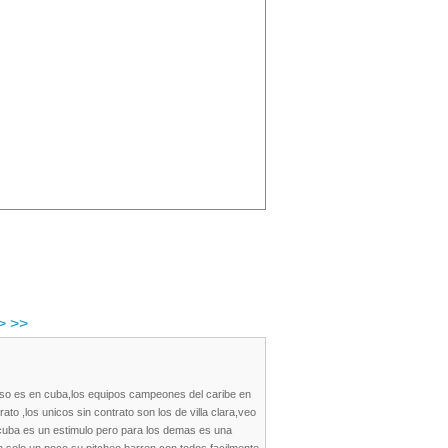
>
>>
eso es en cuba,los equipos campeones del caribe en
o ,los unicos sin contrato son los de villa clara,veo
 cuba es un estimulo pero para los demas es una