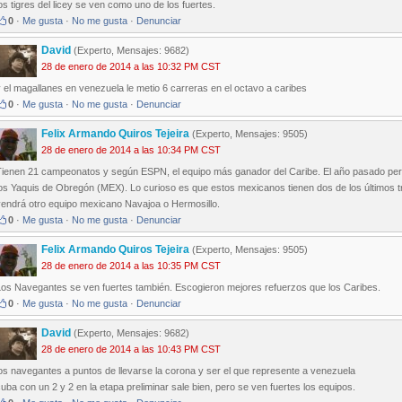
os tigres del licey se ven como uno de los fuertes.
0
·
Me gusta
·
No me gusta
·
Denunciar
David
(Experto, Mensajes: 9682)
28 de enero de 2014 a las 10:32 PM CST
 el magallanes en venezuela le metio 6 carreras en el octavo a caribes
0
·
Me gusta
·
No me gusta
·
Denunciar
Felix Armando Quiros Tejeira
(Experto, Mensajes: 9505)
28 de enero de 2014 a las 10:34 PM CST
Tienen 21 campeonatos y según ESPN, el equipo más ganador del Caribe. El año pasado perdi
os Yaquis de Obregón (MEX). Lo curioso es que estos mexicanos tienen dos de los últimos t
vendrá otro equipo mexicano Navajoa o Hermosillo.
0
·
Me gusta
·
No me gusta
·
Denunciar
Felix Armando Quiros Tejeira
(Experto, Mensajes: 9505)
28 de enero de 2014 a las 10:35 PM CST
Los Navegantes se ven fuertes también. Escogieron mejores refuerzos que los Caribes.
0
·
Me gusta
·
No me gusta
·
Denunciar
David
(Experto, Mensajes: 9682)
28 de enero de 2014 a las 10:43 PM CST
os navegantes a puntos de llevarse la corona y ser el que represente a venezuela
uba con un 2 y 2 en la etapa preliminar sale bien, pero se ven fuertes los equipos.