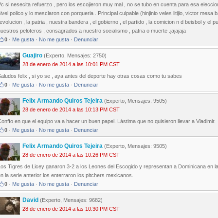
c si nesecita refuerzo , pero los escojieron muy mal , no se tubo en cuenta para esa eleccion 
ivel polico y lo mesclaron con porqueria . Principal culpable (hinjinio veles litijio, victor mes
evolucion , la patria , nuestra bandera , el gobierno , el partido , la comicion n d beisbol y el
uestros peloteros , consagrados a nuestro socialismo , patria o muerte .jajajaja
0
·
Me gusta
·
No me gusta
·
Denunciar
Guajiro
(Experto, Mensajes: 2750)
28 de enero de 2014 a las 10:01 PM CST
aludos felix , si yo se , aya antes del deporte hay otras cosas como tu sabes
0
·
Me gusta
·
No me gusta
·
Denunciar
Felix Armando Quiros Tejeira
(Experto, Mensajes: 9505)
28 de enero de 2014 a las 10:13 PM CST
onfío en que el equipo va a hacer un buen papel. Lástima que no quisieron llevar a Vladimir.
0
·
Me gusta
·
No me gusta
·
Denunciar
Felix Armando Quiros Tejeira
(Experto, Mensajes: 9505)
28 de enero de 2014 a las 10:26 PM CST
os Tigres de Licey ganaron 3-2 a los Leones del Escogido y representan a Dominicana en la s
n la serie anterior los enterraron los pitchers mexicanos.
0
·
Me gusta
·
No me gusta
·
Denunciar
David
(Experto, Mensajes: 9682)
28 de enero de 2014 a las 10:30 PM CST