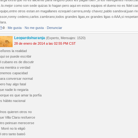
arga extra que no es aliciente para ninguno pues les pagan bien ,si los navegantes refuerza
 lo.mejor como son sede quizas lo hagan pero aqui en estos equipos el dueno no es fidel cas
quipo,entre otros estan.en magallanes ezequiel carrera,endy chavez,pablo sandoval,juan rive
isson,ronny cedeno,carlos zambrano,todos grandes ligas,ex grandes ligas o AAA,si respetan
lara.
0
·
Me gusta
·
No me gusta
·
Denunciar
Leopardo/naranja
(Experto, Mensajes: 1520)
28 de enero de 2014 a las 02:55 PM CST
eñores la realidad
qui se puede escribir
l cubano es de discutir
sea mentira o verdad
tenemos capacidad
para conversar normal
ero hay algo fatal
ue nadie lo negaria
orque es que amar la porfía
s hábito nacional
Unos quieren otros no
ue Villa Clara resfuerce
otro peinsan merecerse
 Moré no lo eligió
l otro tanto bateó