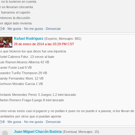
 no lo tuvieron en cuenta
i se llevaran cincuenta
y fueramos el capeón
ntonces la discusión
or algún lado revienta
0
·
Me gusta
·
No me gusta
·
Denunciar
Rafael Rodriguez
(Experto, Mensajes: 881)
28 de enero de 2014 a las 03:29 PM CST
o que hicieron los que dices fue una injusticia
uniel Cabrera Fdez. 13 veces al bate
Luis Ramon Alvarez Alberna 42 VB
avier Fuste Leal 9 VB
Leandro Turiño Thompson 29 VB
Sandy Fernandez Mont. 12 VB
Gerhson Morales Garcia 1 VB
Yordanis Menendez Perez 3 Juegos 1.2 inint lanzado
Marlon Romero Fraga 6 juego 8 inint lanzado
omo veras estos casi ni jugaron y no podian ir pues no se puede ir a pasear, si los llevan de
ambiarlos por otros que si puedan aportar
0
·
Me gusta
·
No me gusta
·
Denunciar
Juan Miguel Chacón Batista
(Eventual, Mensajes: 15)