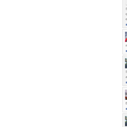
S
e
m
S
a
E