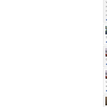
V
n
r
n
S
C
L
e