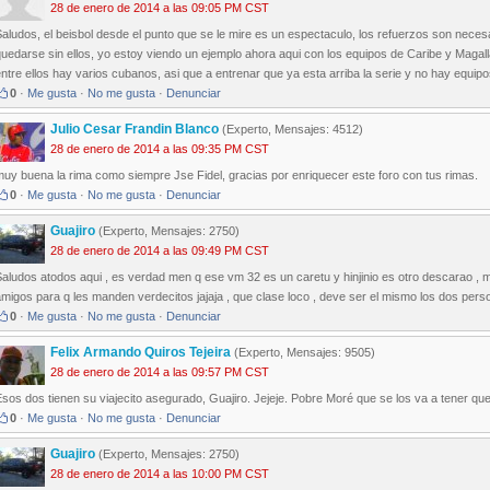
28 de enero de 2014 a las 09:05 PM CST
aludos, el beisbol desde el punto que se le mire es un espectaculo, los refuerzos son neces
quedarse sin ellos, yo estoy viendo un ejemplo ahora aqui con los equipos de Caribe y Mag
ntre ellos hay varios cubanos, asi que a entrenar que ya esta arriba la serie y no hay equipo
0
·
Me gusta
·
No me gusta
·
Denunciar
Julio Cesar Frandin Blanco
(Experto, Mensajes: 4512)
28 de enero de 2014 a las 09:35 PM CST
uy buena la rima como siempre Jse Fidel, gracias por enriquecer este foro con tus rimas.
0
·
Me gusta
·
No me gusta
·
Denunciar
Guajiro
(Experto, Mensajes: 2750)
28 de enero de 2014 a las 09:49 PM CST
aludos atodos aqui , es verdad men q ese vm 32 es un caretu y hinjinio es otro descarao , m
migos para q les manden verdecitos jajaja , que clase loco , deve ser el mismo los dos perso
0
·
Me gusta
·
No me gusta
·
Denunciar
Felix Armando Quiros Tejeira
(Experto, Mensajes: 9505)
28 de enero de 2014 a las 09:57 PM CST
sos dos tienen su viajecito asegurado, Guajiro. Jejeje. Pobre Moré que se los va a tener qu
0
·
Me gusta
·
No me gusta
·
Denunciar
Guajiro
(Experto, Mensajes: 2750)
28 de enero de 2014 a las 10:00 PM CST