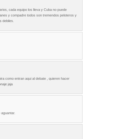
arios, cada equipo los lleva y Cuba no puede
allanes y compadre todos son tremendos peloteros y
s debiles.
ira como entran aqui al debate , quieren hacer
naje jaja
e aguantar.