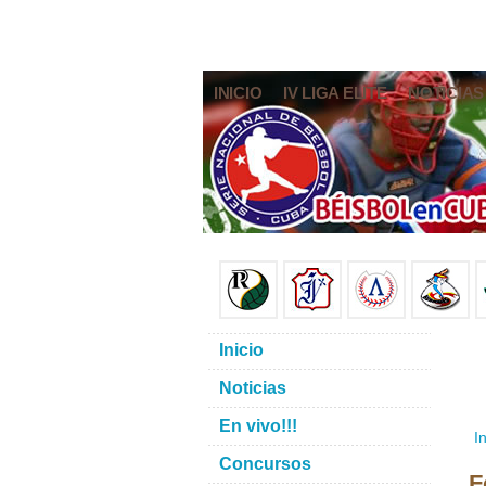
INICIO
IV LIGA ELITE
NOTICIAS
Inicio
Noticias
En vivo!!!
In
Concursos
F