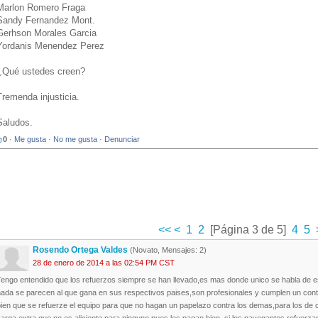
Marlon Romero Fraga
Sandy Fernandez Mont.
Gerhson Morales Garcia
Yordanis Menendez Perez
¿Qué ustedes creen?
Tremenda injusticia.
Saludos.
0
·
Me gusta
·
No me gusta
·
Denunciar
<<
<
1
2
[Página 3 de 5]
4
5
Rosendo Ortega Valdes
(Novato, Mensajes: 2)
28 de enero de 2014 a las 02:54 PM CST
Tengo entendido que los refuerzos siempre se han llevado,es mas donde unico se habla de 
ada se parecen al que gana en sus respectivos paises,son profesionales y cumplen un contrat
bien que se refuerze el equipo para que no hagan un papelazo contra los demas,para los de