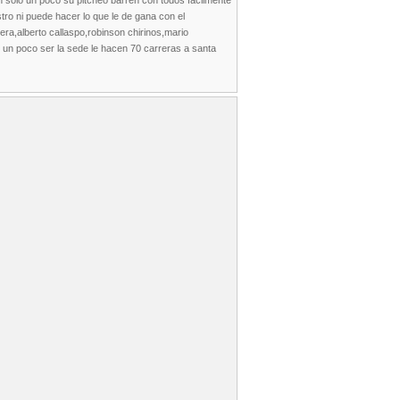
n solo un poco su pitcheo barren con todos facilmente
tro ni puede hacer lo que le de gana con el
ra,alberto callaspo,robinson chirinos,mario
 un poco ser la sede le hacen 70 carreras a santa