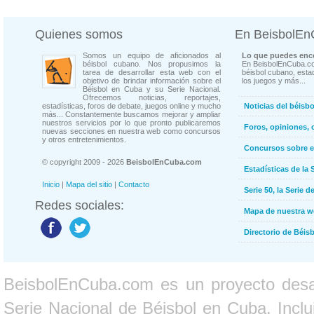
Quienes somos
En BeisbolE
Somos un equipo de aficionados al
Lo que puedes enco
béisbol cubano. Nos propusimos la
En BeisbolEnCuba.co
tarea de desarrollar esta web con el
béisbol cubano, estad
objetivo de brindar información sobre el
los juegos y más...
Béisbol en Cuba y su Serie Nacional.
Ofrecemos noticias, reportajes,
estadísticas, foros de debate, juegos online y mucho
Noticias del béisb
más... Constantemente buscamos mejorar y ampliar
nuestros servicios por lo que pronto publicaremos
Foros, opiniones, 
nuevas secciones en nuestra web como concursos
y otros entretenimientos.
Concursos sobre e
© copyright 2009 - 2026
BeisbolEnCuba.com
Estadísticas de la 
Inicio
|
Mapa del sitio
|
Contacto
Serie 50, la Serie d
Redes sociales:
Mapa de nuestra 
Directorio de Béi
BeisbolEnCuba.com es un proyecto desarr
Serie Nacional de Béisbol en Cuba. Inclui