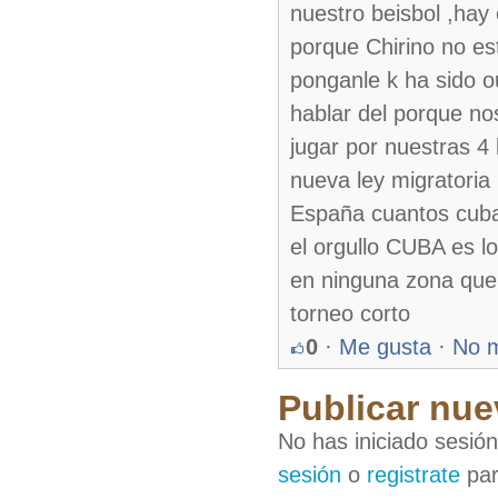
nuestro beisbol ,hay
porque Chirino no e
ponganle k ha sido o
hablar del porque nos
jugar por nuestras 4 
nueva ley migratoria
España cuantos cuba
el orgullo CUBA es l
en ninguna zona que 
torneo corto
0
·
Me gusta
·
No 
Publicar nue
No has iniciado sesió
sesión
o
registrate
par