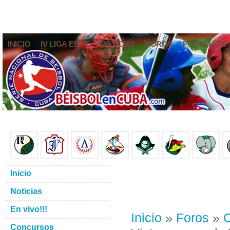
INICIO
IV LIGA ELITE
NOTICIAS
FOROS
PRONÓSTIC
Inicio
Noticias
En vivo!!!
Inicio
»
Foros
»
C
Concursos