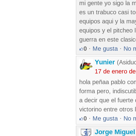
mi gente yo sigo la 
es un trabuco casi t
equipos aqui y la may
equipos y el pitcheo
guerra en este clasi
0
·
Me gusta
·
No 
Yunier
(Asidu
17 de enero d
hola peñaa pablo com
forma pero, indiscut
a decir que el fuerte
victorino entre otros
0
·
Me gusta
·
No 
Jorge Miguel