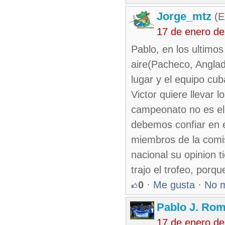
Jorge_mtz
(E
17 de enero de
Pablo, en los ultimo
aire(Pacheco, Anglada
lugar y el equipo cu
Victor quiere llevar 
campeonato no es el 
debemos confiar en e
miembros de la comis
nacional su opinion 
trajo el trofeo, porqu
0
·
Me gusta
·
No 
Pablo J. Rom
17 de enero de