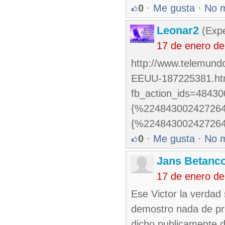
0
·
Me gusta
·
No 
Leonar2
(Expe
17 de enero d
http://www.telemund
EEUU-187225381.ht
fb_action_ids=4843
{%22484300242726
{%22484300242726
0
·
Me gusta
·
No 
Jans Betanco
17 de enero d
Ese Victor la verdad
demostro nada de pro
dicho publicamente d