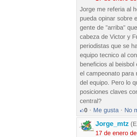
Jorge me referia al h
pueda opinar sobre e
gente de "arriba" qu
cabeza de Victor y F
periodistas que se h
equipo tecnico al co
beneficios al beisbo
el campeonato para m
del equipo. Pero lo 
posiciones claves com
central?
0
·
Me gusta
·
No 
Jorge_mtz
(E
17 de enero d