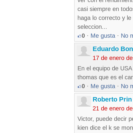
ver con el rendimien
casi siempre en todo
haga lo correcto y le
seleccion...
0
·
Me gusta
·
No 
Eduardo Bon
17 de enero d
En el equipo de USA f
thomas que es el ca
0
·
Me gusta
·
No 
Roberto Prin
21 de enero d
Victor, puede decir 
kien dice el k se mo