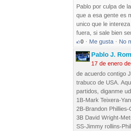
Pablo por culpa de l
que a esa gente es m
unico que le interez
fuera, si sale bien se
0
·
Me gusta
·
No 
Pablo J. Rom
17 de enero d
de acuerdo contigo J
trabuco de USA. Aqui
partidos, diganme ud
1B-Mark Teixera-Ya
2B-Brandon Phillies-C
3B David Wright-Met
SS-Jimmy rollins-Phil