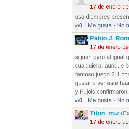
17 de enero d
usa diempres presen
0
·
Me gusta
·
No 
Pablo J. Rom
17 de enero d
si juan pero al igual
cualquiera, aunque bu
famoso juego 2-1 co
gustaria ver este te
y Pujols confirmaron.
0
·
Me gusta
·
No 
Titon_mtz
(Ex
17 de enero d