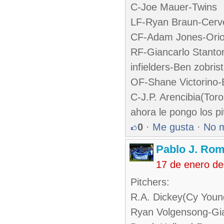
C-Joe Mauer-Twins
LF-Ryan Braun-Cerv
CF-Adam Jones-Orio
RF-Giancarlo Stanto
infielders-Ben zobris
OF-Shane Victorino-
C-J.P. Arencibia(Tor
ahora le pongo los pi
0
·
Me gusta
·
No 
Pablo J. Rom
17 de enero d
Pitchers:
R.A. Dickey(Cy Youn
Ryan Volgensong-Gi