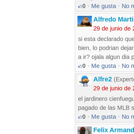
0
·
Me gusta
·
No 
Alfredo Marti
29 de junio de
si esta declarado que
bien, lo podrian deja
a ir? ojala algun dia
0
·
Me gusta
·
No 
Alfre2
(Expert
29 de junio de
el jardinero cienfueg
pagado de las MLB se
0
·
Me gusta
·
No 
Felix Armand