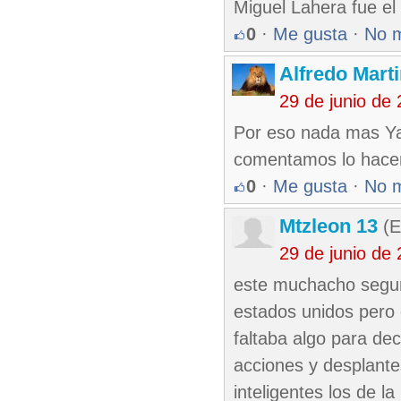
Miguel Lahera fue el
0
·
Me gusta
·
No 
Alfredo Marti
29 de junio de
Por eso nada mas Yad
comentamos lo hacem
0
·
Me gusta
·
No 
Mtzleon 13
(E
29 de junio de
este muchacho segun
estados unidos pero 
faltaba algo para de
acciones y desplante
inteligentes los de l