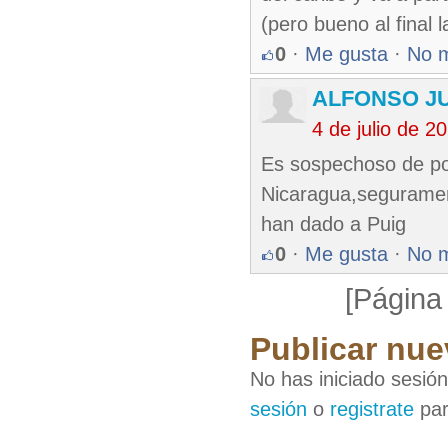
(pero bueno al final 
0
·
Me gusta
·
No 
ALFONSO J
4 de julio de 
Es sospechoso de pod
Nicaragua,segurament
han dado a Puig
0
·
Me gusta
·
No 
[Página
Publicar nue
No has iniciado sesió
sesión
o
registrate
par