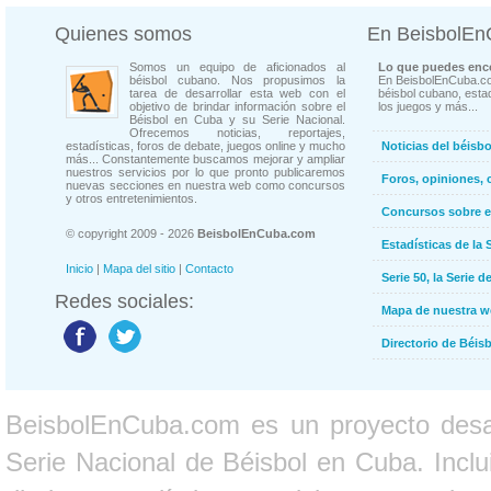
Quienes somos
En BeisbolE
Somos un equipo de aficionados al
Lo que puedes enco
béisbol cubano. Nos propusimos la
En BeisbolEnCuba.co
tarea de desarrollar esta web con el
béisbol cubano, estad
objetivo de brindar información sobre el
los juegos y más...
Béisbol en Cuba y su Serie Nacional.
Ofrecemos noticias, reportajes,
estadísticas, foros de debate, juegos online y mucho
Noticias del béisb
más... Constantemente buscamos mejorar y ampliar
nuestros servicios por lo que pronto publicaremos
Foros, opiniones, 
nuevas secciones en nuestra web como concursos
y otros entretenimientos.
Concursos sobre e
© copyright 2009 - 2026
BeisbolEnCuba.com
Estadísticas de la 
Inicio
|
Mapa del sitio
|
Contacto
Serie 50, la Serie d
Redes sociales:
Mapa de nuestra 
Directorio de Béi
BeisbolEnCuba.com es un proyecto desarr
Serie Nacional de Béisbol en Cuba. Inclui