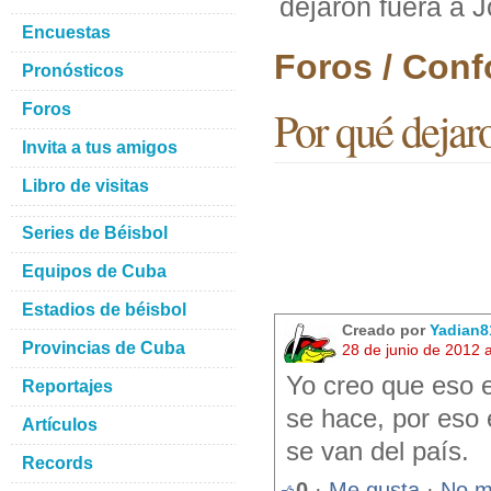
dejaron fuera a J
Encuestas
Foros / Con
Pronósticos
Foros
Por qué dejar
Invita a tus amigos
Libro de visitas
Series de Béisbol
Equipos de Cuba
Estadios de béisbol
Creado por
Yadian8
Provincias de Cuba
28 de junio de 2012 
Yo creo que eso e
Reportajes
se hace, por eso 
Artículos
se van del país.
Records
0
·
Me gusta
·
No m