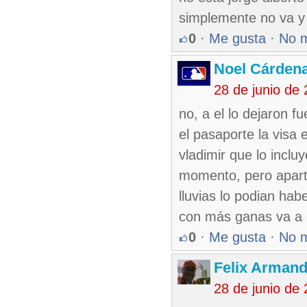
simplemente no va y
0
·
Me gusta
·
No 
Noel Cárden
28 de junio de
no, a el lo dejaron f
el pasaporte la visa e
vladimir que lo incluy
momento, pero aparte
lluvias lo podian ha
con más ganas va a 
0
·
Me gusta
·
No 
Felix Armand
28 de junio de