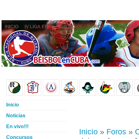
INICIO
IV LIGA ELITE
NOTICIAS
FOROS
PRONÓSTIC
Inicio
Noticias
En vivo!!!
Inicio
»
Foros
»
C
Concursos