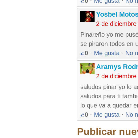
0
·
Me gusta
·
No 
Yosbel Motos
2 de diciembre
Pinareño yo me puse
se piraron todos en u
0
·
Me gusta
·
No 
Aramys Rodr
2 de diciembre
saludos pinar yo lo 
saludos para ti tamb
lo que va a quedar e
0
·
Me gusta
·
No 
Publicar nue