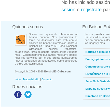
No has iniciado sesió
sesión
o
registrate
par
Quienes somos
En BeisbolE
Somos un equipo de aficionados al
Lo que puedes enco
béisbol cubano. Nos propusimos la
En BeisbolEnCuba.co
tarea de desarrollar esta web con el
béisbol cubano, estad
objetivo de brindar información sobre el
los juegos y más...
Béisbol en Cuba y su Serie Nacional.
Ofrecemos noticias, reportajes,
estadísticas, foros de debate, juegos online y mucho
Noticias del béisb
más... Constantemente buscamos mejorar y ampliar
nuestros servicios por lo que pronto publicaremos
Foros, opiniones, 
nuevas secciones en nuestra web como concursos
y otros entretenimientos.
Concursos sobre e
© copyright 2009 - 2026
BeisbolEnCuba.com
Estadísticas de la 
Inicio
|
Mapa del sitio
|
Contacto
Serie 50, la Serie d
Redes sociales:
Mapa de nuestra 
Directorio de Béi