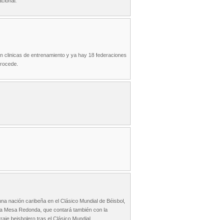
cional.
an clinicas de entrenamiento y ya hay 18 federaciones
trocede.
na nación caribeña en el Clásico Mundial de Béisbol,
n la Mesa Redonda, que contará también con la
aje beisbolero tras el Clásico Mundial.