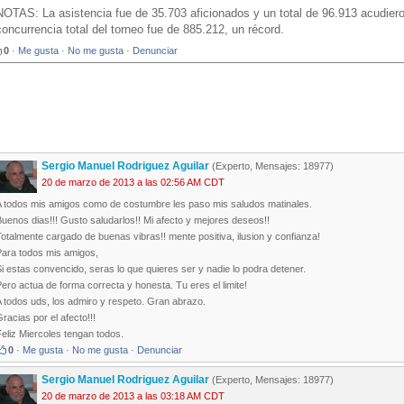
NOTAS: La asistencia fue de 35.703 aficionados y un total de 96.913 acudiero
concurrencia total del torneo fue de 885.212, un récord.
0
·
Me gusta
·
No me gusta
·
Denunciar
Sergio Manuel Rodriguez Aguilar
(Experto, Mensajes: 18977)
20 de marzo de 2013 a las 02:56 AM CDT
A todos mis amigos como de costumbre les paso mis saludos matinales.
uenos dias!!! Gusto saludarlos!! Mi afecto y mejores deseos!!
otalmente cargado de buenas vibras!! mente positiva, ilusion y confianza!
Para todos mis amigos,
i estas convencido, seras lo que quieres ser y nadie lo podra detener.
ero actua de forma correcta y honesta. Tu eres el limite!
 todos uds, los admiro y respeto. Gran abrazo.
racias por el afecto!!!
eliz Miercoles tengan todos.
0
·
Me gusta
·
No me gusta
·
Denunciar
Sergio Manuel Rodriguez Aguilar
(Experto, Mensajes: 18977)
20 de marzo de 2013 a las 03:18 AM CDT