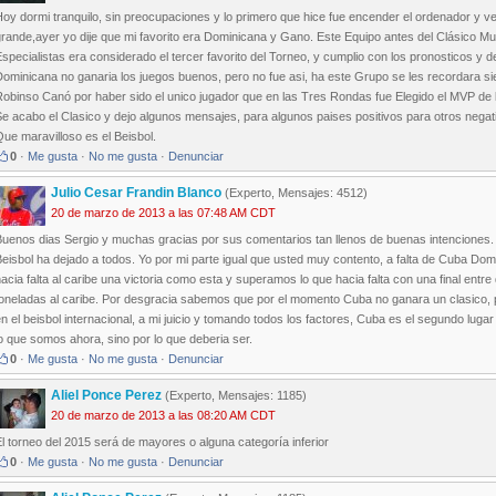
oy dormi tranquilo, sin preocupaciones y lo primero que hice fue encender el ordenador y ver 
rande,ayer yo dije que mi favorito era Dominicana y Gano. Este Equipo antes del Clásico Mu
specialistas era considerado el tercer favorito del Torneo, y cumplio con los pronosticos y
Dominicana no ganaria los juegos buenos, pero no fue asi, ha este Grupo se les recordara s
Robinso Canó por haber sido el unico jugador que en las Tres Rondas fue Elegido el MVP de
e acabo el Clasico y dejo algunos mensajes, para algunos paises positivos para otros negat
ue maravilloso es el Beisbol.
0
·
Me gusta
·
No me gusta
·
Denunciar
Julio Cesar Frandin Blanco
(Experto, Mensajes: 4512)
20 de marzo de 2013 a las 07:48 AM CDT
Buenos dias Sergio y muchas gracias por sus comentarios tan llenos de buenas intenciones.
eisbol ha dejado a todos. Yo por mi parte igual que usted muy contento, a falta de Cuba Dom
acia falta al caribe una victoria como esta y superamos lo que hacia falta con una final entre 
toneladas al caribe. Por desgracia sabemos que por el momento Cuba no ganara un clasico, 
n el beisbol internacional, a mi juicio y tomando todos los factores, Cuba es el segundo lugar
o que somos ahora, sino por lo que deberia ser.
0
·
Me gusta
·
No me gusta
·
Denunciar
Aliel Ponce Perez
(Experto, Mensajes: 1185)
20 de marzo de 2013 a las 08:20 AM CDT
l torneo del 2015 será de mayores o alguna categoría inferior
0
·
Me gusta
·
No me gusta
·
Denunciar