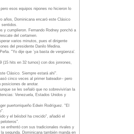
 pero esos equipos nipones no hicieron lo
tro años, Dominicana encaró este Clásico
 sentidos.
nos y cumplieron. Fernando Rodney ponchó a
 rescate del certamen.
perar varios minutos, pues el dirigente
ones del presidente Danilo Medina.
Peña. "Yo dije que `ya basta de vergüenza'.
9 (15 hits en 32 turnos) con dos jonrones,
ste Clásico. Siempre estará ahí".
asó cinco veces al primer bateador-- pero
n posiciones de anotar.
Aunque se les señaló que no sobrevivirían la
potencias: Venezuela, Estados Unidos y
ager puertorriqueño Edwin Rodríguez. "El
o".
ido y el béisbol ha crecido", añadió el
peloteros".
e enfrentó con sus tradicionales rivales y
 en la segunda. Dominicana también manda en