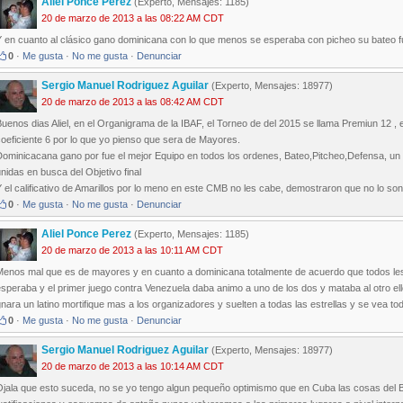
Aliel Ponce Perez
(Experto, Mensajes: 1185)
20 de marzo de 2013 a las 08:22 AM CDT
Y en cuanto al clásico gano dominicana con lo que menos se esperaba con picheo su bateo 
0
·
Me gusta
·
No me gusta
·
Denunciar
Sergio Manuel Rodriguez Aguilar
(Experto, Mensajes: 18977)
20 de marzo de 2013 a las 08:42 AM CDT
uenos dias Aliel, en el Organigrama de la IBAF, el Torneo de del 2015 se llama Premiun 12 , e
oeficiente 6 por lo que yo pienso que sera de Mayores.
ominicacana gano por fue el mejor Equipo en todos los ordenes, Bateo,Pitcheo,Defensa, un G
nidas en busca del Objetivo final
 el calificativo de Amarillos por lo meno en este CMB no les cabe, demostraron que no lo son
0
·
Me gusta
·
No me gusta
·
Denunciar
Aliel Ponce Perez
(Experto, Mensajes: 1185)
20 de marzo de 2013 a las 10:11 AM CDT
Menos mal que es de mayores y en cuanto a dominicana totalmente de acuerdo que todos les 
speraba y el primer juego contra Venezuela daba animo a uno de los dos y mataba al otro ello
nara un latino mortifique mas a los organizadores y suelten a todas las estrellas y se vea to
0
·
Me gusta
·
No me gusta
·
Denunciar
Sergio Manuel Rodriguez Aguilar
(Experto, Mensajes: 18977)
20 de marzo de 2013 a las 10:14 AM CDT
Ojala que esto suceda, no se yo tengo algun pequeño optimismo que en Cuba las cosas del B