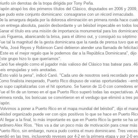
triunfo sin derrotas de la tropa dirigida por Tony Peña.
Japón atrapó los dos primeros títulos del Clásico, disputados en 2006 y 2009,
que pudo este conjunto dominicano: consagrarse con un récord inmaculado.
De la amargura dejada por la dolorosa eliminación en primera ronda hace cua
con entrega absoluta, pasión desbordante y un béisbol impecable en todos los
Ganar el título era una misión de importancia monumental para los dominica
Luis Figueroa, abanicando la brisa, para el último out, y consiguió su séptimo
Fue tal la magnitud de la gesta dominicana que la rueda de prensa tuvo que es
Peña, José Reyes y Robinson Canó debieron atender una llamada de felicitaci
"Este es el mejor regalo que le podemos dar a la República Dominicana", dijo 
Este grupo hizo lo que queríamos".
Canó fue elegido como el jugador más valioso del Clásico tras batear para .46
seis empujadas y seis anotadas.
"Esto valió la pena", indicó Canó. "Cada uno de nosotros será recordado por e
Como finalista inesperado, Puerto Rico dispuso de varias oportunidades --emb
no supo capitalizarlas con el hit oportuno. Se fueron de 11-0 con corredores e
Fue el fin de un torneo en el que Puerto Rico superó todas las expectativas. 
primera ronda, los boricuas se convirtieron en el verdugo que eliminó a tres 
Japón.
"Volvimos a poner a Puerto Rico en el mapa mundial del béisbol", dijo el man
béisbol organizado puede ver con ojos positivos lo que se hace en Puerto Ric
"Al llegar a la final, lo más importante es que en Puerto Rico la gente se ha un
jardinero Alex Ríos. "Nos va a dar un poco más de motivación para crear más 
Puerto Rico, sin embargo, nunca pudo contra el muro dominicano. Tres veces s
perdió en las tres, incluyendo reveses por 4-2 en la primera etapa y por 2-0