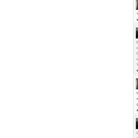
B
c
D
u
Y
e
g