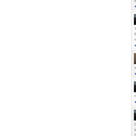
j
Y
E
n
m
H
D
l
S