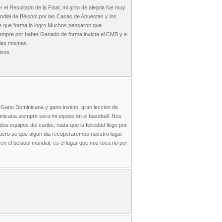
el Resultado de la Final, mi grito de alegria fue muy
ndial de Béisbol por las Casas de Apuestas y los
 de que forma lo logro.Muchos pensaron que
iempre por haber Ganado de forma invicta el CMB y a
 las mismas.
ivos.
 Gano Dominicana y gano invicto, gran leccion de
inicana siempre sera mi equipo en el baseball. Nos
dos equipos del caribe, nada que la felicidad llego por
pero se que algun dia recuperaremos nuestro lugar
 en el beisbol mundial, es el lugar que nos toca no por