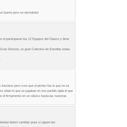
fue bueno pero no demoledor
n el participaran los 12 Equipos del Clasico y tiene
ran Director, un gran Colectivo de Estrellas todas
.
funciono pero creo que el picheo fue lo que no se
s sbian lo que se jugaban en ese partido ojala el que
do el firmamento en un clásico hasta las nuestras
eisbol deben cambiar pues si siguen las