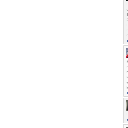
H
g
E
S
Q
B
h
e
l
E