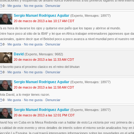
ustificaciones y esquemas de antaño nunca volveremos a los primeros lugares a nivel interna
0
·
Me gusta
·
No me gusta
·
Denunciar
Sergio Manuel Rodriguez Aguilar
(Experto, Mensajes: 18977)
20 de marzo de 2013 a las 10:17 AM CDT
a es hora de lavarse los ojos y quitarse ese paño que los tapas y abrirse al mundo.
ntre hace poco al sitio de la IBAF y lei que en Africa trabajan entrenadores japoneses que d
acionales, quiere decir que el Beisbol poco a poco avanza a nivel mundial pero el nuestro re
0
·
Me gusta
·
No me gusta
·
Denunciar
David
(Experto, Mensajes: 9682)
20 de marzo de 2013 a las 11:33 AM CDT
i favorito para el proximo clasico es el reino del bhutan
0
·
Me gusta
·
No me gusta
·
Denunciar
Sergio Manuel Rodriguez Aguilar
(Experto, Mensajes: 18977)
20 de marzo de 2013 a las 11:58 AM CDT
ola David, a lo mejor tienes razon.
0
·
Me gusta
·
No me gusta
·
Denunciar
Sergio Manuel Rodriguez Aguilar
(Experto, Mensajes: 18977)
20 de marzo de 2013 a las 12:01 PM CDT
avid hoy en Cuba en la Mesa Redonda van a hablar de esto:La victoria por vez primera de u
a calidad de este evento y otros detalles de interés sobre el mismo serán analizados hoy e
ección La Esquina, la cual traerá interesantes informaciones sobre las novedades en el arbitr