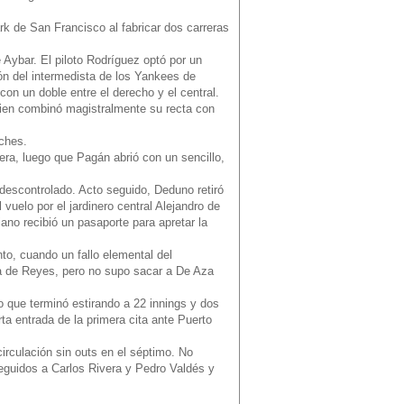
k de San Francisco al fabricar dos carreras
 Aybar. El piloto Rodríguez optó por un
ón del intermedista de los Yankees de
con un doble entre el derecho y el central.
uien combinó magistralmente su recta con
nches.
ra, luego que Pagán abrió con un sencillo,
descontrolado. Acto seguido, Deduno retiró
vuelo por el jardinero central Alejandro de
ano recibió un pasaporte para apretar la
to, cuando un fallo elemental del
leta de Reyes, pero no supo sacar a De Aza
o que terminó estirando a 22 innings y dos
ta entrada de la primera cita ante Puerto
irculación sin outs en el séptimo. No
seguidos a Carlos Rivera y Pedro Valdés y