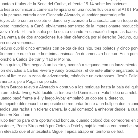
cuanto a títulos de la Serie del Caribe, al frente 19-14 sobre los boricuas.
La fiesta dominicana comenzó temprano en una noche lluviosa en el AT&T Par
en la primera entrada ante Giancarlo Alvarado, el abridor puertorriqueño.
Reyes abrió con un doblete el derecho y avanzó a la antesala con un toque de
boleto intencional a Canó, obviamente temeroso de la impresionante producci
Nueva York. El tiro le salió por la culata cuando Encarnación limpió las bases 
Esa ventaja de dos anotaciones fue bien defendida por el derecho Deduno, q
una curva venenosa.
Deduno cubrió cinco entradas con pelota de dos hits, tres boletos y cinco po
Siempre se creció ante la mínima insinuación de amenaza boricua. En la prime
ponchó a Carlos Beltrán y Yadier Molina.
En la quinta, Ríos negoció un boleto y avanzó a segunda con un lanzamiento 
con elevados a Carlos Rivera y Andy González, el de éste último engarzado al 
Aza al límite de la zona de advertencia, robándole un extrabases. Jesús Felici
amenaza, pero Pagán se ponchó.
Hiram Burgos relevó a Alvarado y contuvo a los boricuas hasta la baja del quin
intermedista Irving Falú facilitó la tercera de Dominicana. Falú fildeó una ro
cuando pasó frente a él y luego Aybar empalmó un doblete al derecho.
Semejante diferencia fue imposible de remontar frente a un bullpen dominican
tercios una racha sin tolerar carrera, la cual comenzó a enhebrar desde la cuar
Rico en San Juan.
Hubo tiempo para otra oportunidad boricua, cuando colocó dos corredores en c
obstante, Pedro Strop entró por Octavio Dotel y bajó la cortina con ponches 
un elevado que el antesalista Miguel Tejada atrapó en territorio de foul.