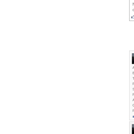
B
T
S
P
A
G
F