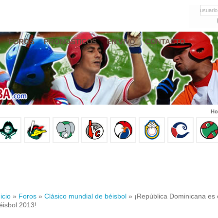
usuario
FOROS
PRONÓSTICOS
EN VIVO
CONTACTO
Ho
icio
»
Foros
»
Clásico mundial de béisbol
» ¡República Dominicana es 
éisbol 2013!