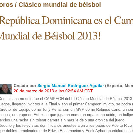
oros / Clásico mundial de béisbol
República Dominicana es el Cam
undial de Béisbol 2013!
Creado por
Sergio Manuel Rodriguez Aguilar
(Experto, Men
20 de marzo de 2013 a las 02:54 AM CDT
Dominicana no solo fue el CAMPEON del III Clásico Mundial de Béisbol 2013 s
juegos, llegaron invictos a la Final y son el primer Campeon invicto, se podr
Director de Equipo como Tony Peña, con un MVP como Robinso Canó, un ce
juegos, un grupo de Estrellas que jugaron como un organismo unido, un bullpe
tercios una racha sin tolerar carrera,sin mas le dejo una cronica del juego.
Deduno y los relevistas dominicanos anestesiaron a los bates de Puerto Rico 
que dobles remolcadores de Edwin Encarnación y Erick Aybar apuntalaron la 