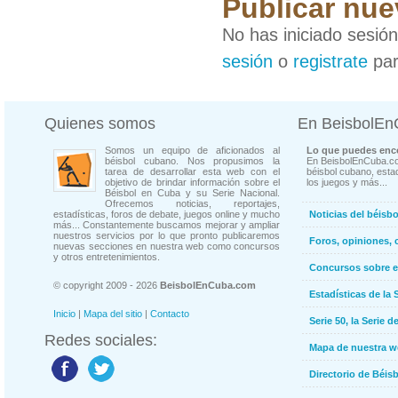
Publicar nue
No has iniciado sesió
sesión
o
registrate
par
Quienes somos
En BeisbolE
Somos un equipo de aficionados al
Lo que puedes enco
béisbol cubano. Nos propusimos la
En BeisbolEnCuba.co
tarea de desarrollar esta web con el
béisbol cubano, estad
objetivo de brindar información sobre el
los juegos y más...
Béisbol en Cuba y su Serie Nacional.
Ofrecemos noticias, reportajes,
estadísticas, foros de debate, juegos online y mucho
Noticias del béisb
más... Constantemente buscamos mejorar y ampliar
nuestros servicios por lo que pronto publicaremos
Foros, opiniones, 
nuevas secciones en nuestra web como concursos
y otros entretenimientos.
Concursos sobre e
© copyright 2009 - 2026
BeisbolEnCuba.com
Estadísticas de la 
Inicio
|
Mapa del sitio
|
Contacto
Serie 50, la Serie d
Redes sociales:
Mapa de nuestra 
Directorio de Béi