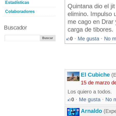
Estadísticas
Quintana dio el ji
Colaboradores
elimino. Impulso 
me cago en Drar y
Buscador
carga de tibores.
0
·
Me gusta
·
No m
El Cubiche
(E
15 de marzo d
Los quiero a todos.
0
·
Me gusta
·
No 
Arnaldo
(Expe