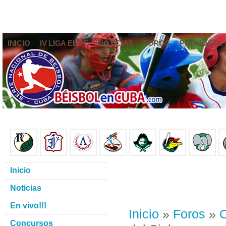
INICIO
IV LIGA ELITE
NOTICIAS
FOROS
PRONÓSTIC
Inicio
Noticias
En vivo!!!
Inicio
»
Foros
»
C
Concursos