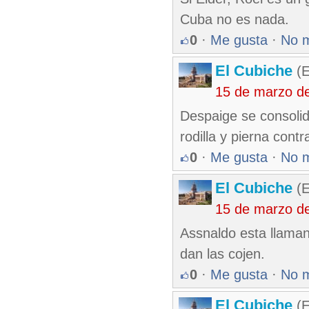
Cuba no es nada.
0
·
Me gusta
·
No 
El Cubiche
(E
15 de marzo d
Despaige se consolid
rodilla y pierna con
0
·
Me gusta
·
No 
El Cubiche
(E
15 de marzo d
Assnaldo esta llaman
dan las cojen.
0
·
Me gusta
·
No 
El Cubiche
(E