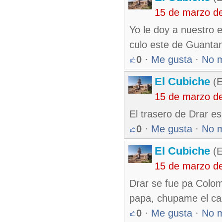
15 de marzo d
Yo le doy a nuestro 
culo este de Guanta
0
·
Me gusta
·
No 
El Cubiche
(E
15 de marzo d
El trasero de Drar e
0
·
Me gusta
·
No 
El Cubiche
(E
15 de marzo d
Drar se fue pa Colom
papa, chupame el cap
0
·
Me gusta
·
No 