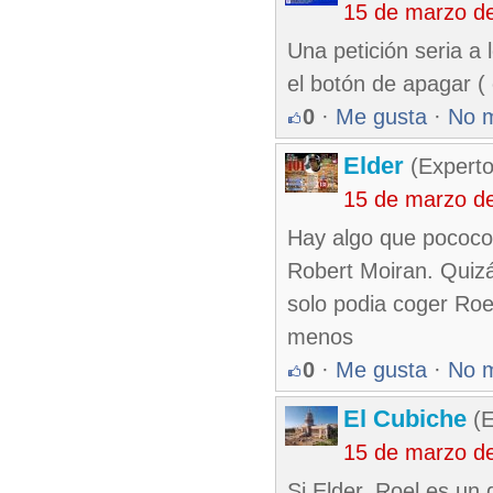
15 de marzo d
Una petición seria a
el botón de apagar ( o
0
·
Me gusta
·
No 
Elder
(Experto
15 de marzo d
Hay algo que pococo
Robert Moiran. Quizá
solo podia coger Roe
menos
0
·
Me gusta
·
No 
El Cubiche
(E
15 de marzo d
Si Elder, Roel es un