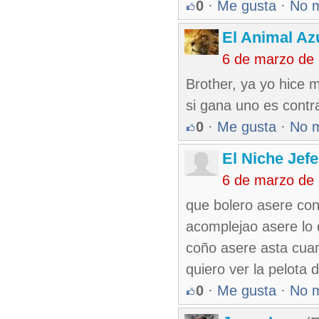
0
·
Me gusta
·
No 
El Animal Az
6 de marzo de
Brother, ya yo hice 
si gana uno es contr
0
·
Me gusta
·
No 
El Niche Jef
6 de marzo de
que bolero asere con
acomplejao asere lo 
coño asere asta cua
quiero ver la pelota
0
·
Me gusta
·
No 