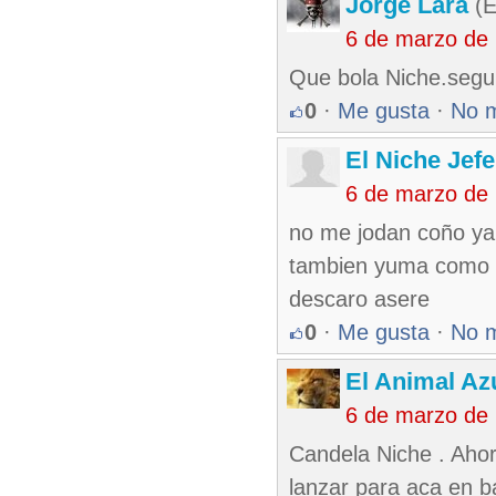
Jorge Lara
(E
6 de marzo de
Que bola Niche.segur
0
·
Me gusta
·
No 
El Niche Jef
6 de marzo de
no me jodan coño ya 
tambien yuma como m
descaro asere
0
·
Me gusta
·
No 
El Animal Az
6 de marzo de
Candela Niche . Ahor
lanzar para aca en ba