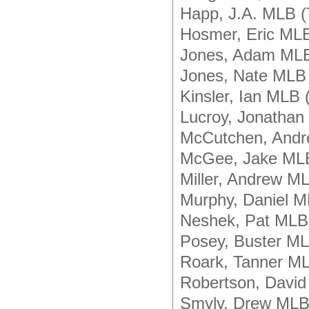
Happ, J.A. MLB 
Hosmer, Eric ML
Jones, Adam ML
Jones, Nate ML
Kinsler, Ian MLB
Lucroy, Jonatha
McCutchen, Andr
McGee, Jake ML
Miller, Andrew M
Murphy, Daniel 
Neshek, Pat MLB
Posey, Buster M
Roark, Tanner 
Robertson, Dav
Smyly, Drew ML