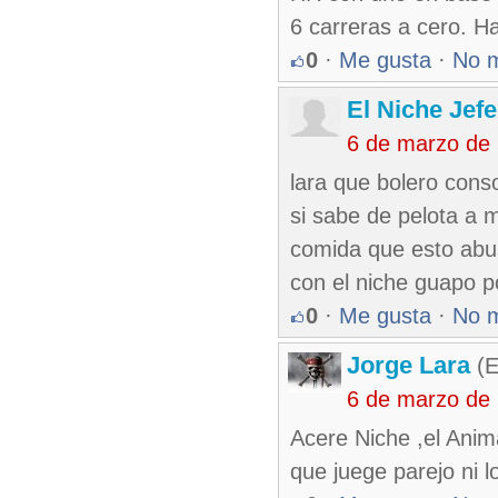
6 carreras a cero. 
0
·
Me gusta
·
No 
El Niche Jef
6 de marzo de
lara que bolero conso
si sabe de pelota a 
comida que esto abu
con el niche guapo p
0
·
Me gusta
·
No 
Jorge Lara
(E
6 de marzo de
Acere Niche ,el Anima
que juege parejo ni l