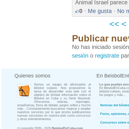
Animal Israel parece
0
·
Me gusta
·
No 
<<
<
Publicar nue
No has iniciado sesió
sesión
o
registrate
par
Quienes somos
En BeisbolE
Somos un equipo de aficionados al
Lo que puedes enco
béisbol cubano. Nos propusimos la
En BeisbolEnCuba.co
tarea de desarrollar esta web con el
béisbol cubano, estad
objetivo de brindar información sobre el
los juegos y más...
Béisbol en Cuba y su Serie Nacional.
Ofrecemos noticias, reportajes,
estadísticas, foros de debate, juegos online y mucho
Noticias del béisb
más... Constantemente buscamos mejorar y ampliar
nuestros servicios por lo que pronto publicaremos
Foros, opiniones, 
nuevas secciones en nuestra web como concursos
y otros entretenimientos.
Concursos sobre e
© copyright 2009 - 2026
BeisbolEnCuba.com