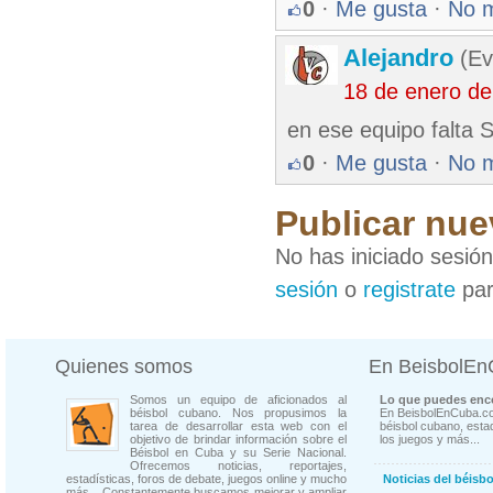
0
·
Me gusta
·
No 
Alejandro
(Ev
18 de enero d
en ese equipo falta
0
·
Me gusta
·
No 
Publicar nue
No has iniciado sesió
sesión
o
registrate
par
Quienes somos
En BeisbolE
Somos un equipo de aficionados al
Lo que puedes enco
béisbol cubano. Nos propusimos la
En BeisbolEnCuba.co
tarea de desarrollar esta web con el
béisbol cubano, estad
objetivo de brindar información sobre el
los juegos y más...
Béisbol en Cuba y su Serie Nacional.
Ofrecemos noticias, reportajes,
estadísticas, foros de debate, juegos online y mucho
Noticias del béisb
más... Constantemente buscamos mejorar y ampliar