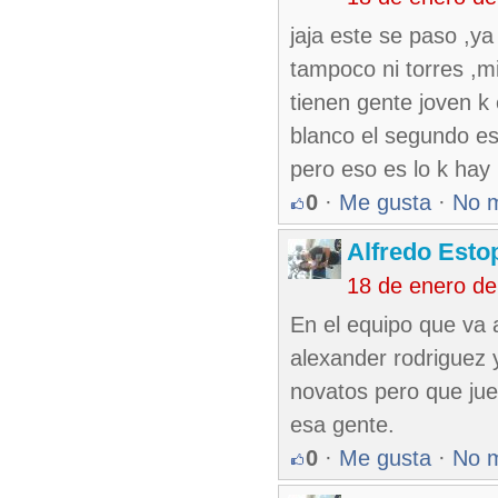
jaja este se paso ,ya
tampoco ni torres ,m
tienen gente joven k 
blanco el segundo est
pero eso es lo k hay 
0
·
Me gusta
·
No 
Alfredo Esto
18 de enero d
En el equipo que va a
alexander rodriguez 
novatos pero que ju
esa gente.
0
·
Me gusta
·
No 