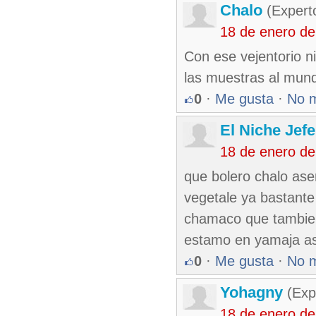
Chalo
(Expert
18 de enero d
Con ese vejentorio ni
las muestras al mund
0
·
Me gusta
·
No 
El Niche Jef
18 de enero d
que bolero chalo ase
vegetale ya bastante 
chamaco que tambien 
estamo en yamaja ase
0
·
Me gusta
·
No 
Yohagny
(Exp
18 de enero d