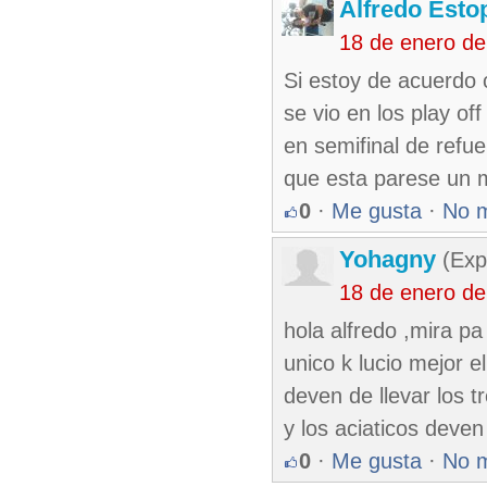
Alfredo Esto
18 de enero d
Si estoy de acuerdo 
se vio en los play of
en semifinal de ref
que esta parese un m
0
·
Me gusta
·
No 
Yohagny
(Exp
18 de enero d
hola alfredo ,mira pa
unico k lucio mejor e
deven de llevar los t
y los aciaticos deve
0
·
Me gusta
·
No 