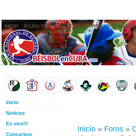
INICIO
IV LIGA ELITE
NOTICIAS
FOROS
PRONÓSTIC
Inicio
Noticias
En vivo!!!
Inicio
»
Foros
»
C
Concursos