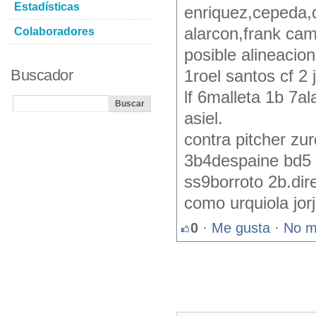
Estadísticas
enriquez,cepeda,d
alarcon,frank cami
Colaboradores
posible alineacion
Buscador
1roel santos cf 2 
lf 6malleta 1b 7al
asiel.
contra pitcher zur
3b4despaine bd5 
ss9borroto 2b.dire
como urquiola jor
0
·
Me gusta
·
No m