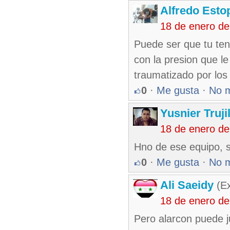
Alfredo Esto
18 de enero d
Puede ser que tu te
con la presion que l
traumatizado por los
0
·
Me gusta
·
No 
Yusnier Truji
18 de enero d
Hno de ese equipo, s
0
·
Me gusta
·
No 
Ali Saeidy
(Ex
18 de enero d
Pero alarcon puede 