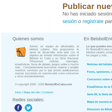
Publicar nue
No has iniciado sesió
sesión
o
registrate
par
Quienes somos
En BeisbolE
Somos un equipo de aficionados al
Lo que puedes enco
béisbol cubano. Nos propusimos la
En BeisbolEnCuba.co
tarea de desarrollar esta web con el
béisbol cubano, estad
objetivo de brindar información sobre el
los juegos y más...
Béisbol en Cuba y su Serie Nacional.
Ofrecemos noticias, reportajes,
estadísticas, foros de debate, juegos online y mucho
Noticias del béisb
más... Constantemente buscamos mejorar y ampliar
nuestros servicios por lo que pronto publicaremos
Foros, opiniones, 
nuevas secciones en nuestra web como concursos
y otros entretenimientos.
Concursos sobre e
© copyright 2009 - 2026
BeisbolEnCuba.com
Estadísticas de la 
Inicio
|
Mapa del sitio
|
Contacto
Serie 50, la Serie d
Redes sociales:
Mapa de nuestra 
Directorio de Béi