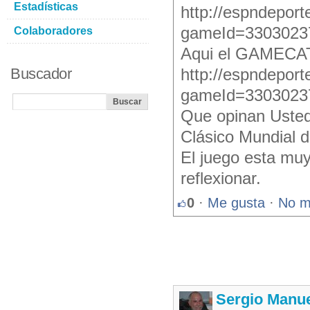
Estadísticas
http://espndepor
gameId=330302
Colaboradores
Aqui el GAMECAT
Buscador
http://espndepor
gameId=3303023
Que opinan Usted
Clásico Mundial d
El juego esta muy
reflexionar.
0
·
Me gusta
·
No m
Sergio Manue