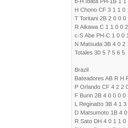
b-H Ibata PH-1B 1 1 
H Chono CF 3 1 1 0 
T Toritani 2B 2 0 0 0
R Aikawa C 1 1 0 0 2
c-S Abe PH-C 1 0 0 1
N Matsuda 3B 4 0 2 
Totales 30 5 7 5 6 5
Brazil
Bateadores AB R H
P Orlando CF 4 2 2 0
F Burin 2B 4 0 0 0 0 
L Reginatto 3B 4 1 3
D Matsumoto 1B 4 0 
R Sato DH 4 0 1 1 0 