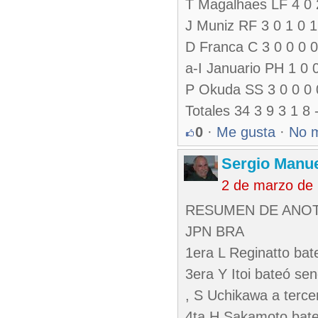
T Magalhaes LF 4 0 2
J Muniz RF 3 0 1 0 1
D Franca C 3 0 0 0 0
a-I Januario PH 1 0 
P Okuda SS 3 0 0 0 
Totales 34 3 9 3 1 8 
0
·
Me gusta
·
No 
Sergio Manue
2 de marzo de
RESUMEN DE ANO
JPN BRA
1era L Reginatto bate
3era Y Itoi bateó sen
, S Uchikawa a terce
4ta H Sakamoto bateó 