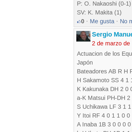
P: O. Nakaoshi (0-1)
SV: K. Makita (1)
0
·
Me gusta
·
No 
Sergio Manue
2 de marzo de
Actuacion de los Equ
Japón
Bateadores AB R H
H Sakamoto SS 4 1 1
K Kakunaka DH 2 0 0
a-K Matsui PH-DH 2 
S Uchikawa LF 3 1 1 
Y Itoi RF 4 0 1 1 0 0
A Inaba 1B 3 0 0 0 0