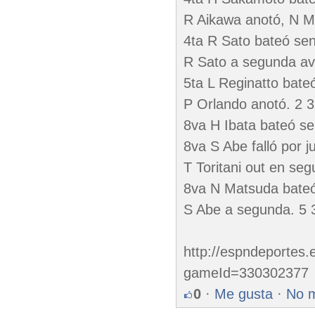
R Aikawa anotó, N M
4ta R Sato bateó senc
R Sato a segunda ava
5ta L Reginatto bateó
P Orlando anotó. 2 3
8va H Ibata bateó se
8va S Abe falló por 
T Toritani out en se
8va N Matsuda bateó 
S Abe a segunda. 5 
http://espndeportes
gameId=330302377
0
·
Me gusta
·
No 