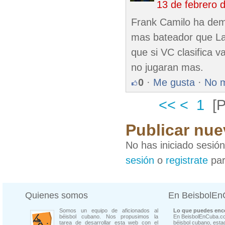
13 de febrero 
Frank Camilo ha dem
mas bateador que La
que si VC clasifica v
no jugaran mas.
0
·
Me gusta
·
No 
<<
<
1
[
Publicar nue
No has iniciado sesió
sesión
o
registrate
par
Quienes somos
En BeisbolE
Somos un equipo de aficionados al
Lo que puedes enco
béisbol cubano. Nos propusimos la
En BeisbolEnCuba.co
tarea de desarrollar esta web con el
béisbol cubano, estad