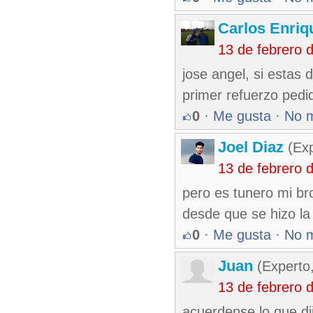
Carlos Enriq
13 de febrero 
jose angel, si estas d
primer refuerzo pedi
0
·
Me gusta
·
No 
Joel Diaz
(Exp
13 de febrero 
pero es tunero mi br
desde que se hizo la
0
·
Me gusta
·
No 
Juan
(Experto
13 de febrero 
acuerdense lo que dij