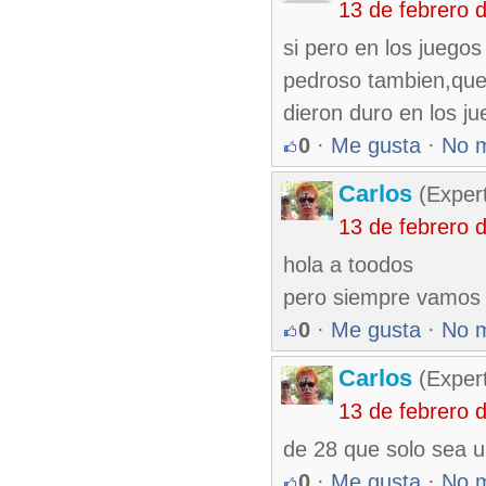
13 de febrero 
si pero en los juego
pedroso tambien,que h
dieron duro en los j
0
·
Me gusta
·
No 
Carlos
(Expert
13 de febrero 
hola a toodos
pero siempre vamos 
0
·
Me gusta
·
No 
Carlos
(Expert
13 de febrero 
de 28 que solo sea u
0
·
Me gusta
·
No 