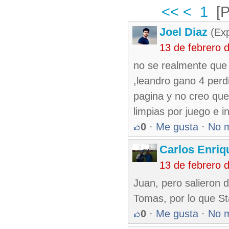
<<
<
1
[
Joel Diaz
(Exp
13 de febrero 
no se realmente que 
,leandro gano 4 perdi
pagina y no creo qu
limpias por juego e i
0
·
Me gusta
·
No 
Carlos Enriq
13 de febrero 
Juan, pero salieron do
Tomas, por lo que St
0
·
Me gusta
·
No 