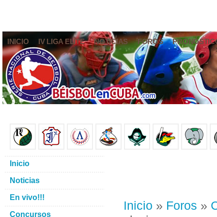
INICIO
IV LIGA ELITE
NOTICIAS
FOROS
PRONÓSTIC
Inicio
Noticias
En vivo!!!
Inicio
»
Foros
»
C
Concursos