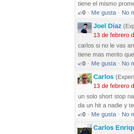
tiene el mismo prome
0
·
Me gusta
·
No 
Joel Diaz
(Exp
13 de febrero 
carlos si no le vas ar
tiene mas merito que
0
·
Me gusta
·
No 
Carlos
(Expert
13 de febrero 
un solo short stop n
da un hit a nadie y t
0
·
Me gusta
·
No 
Carlos Enriq