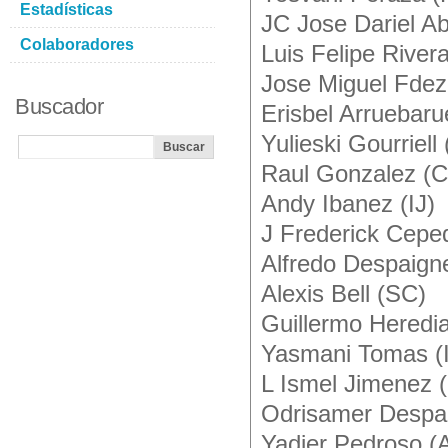
Estadísticas
JC Jose Dariel A
Colaboradores
Luis Felipe Rivera
Jose Miguel Fdez
Buscador
Erisbel Arruebar
Yulieski Gourriell
Raul Gonzalez (
Andy Ibanez (IJ)
J Frederick Cepe
Alfredo Despaign
Alexis Bell (SC)
Guillermo Heredi
Yasmani Tomas (I
L Ismel Jimenez 
Odrisamer Despai
Yadier Pedroso (