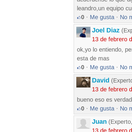
leandro,un equipo cu
0
·
Me gusta
·
No 
Joel Diaz
(Exp
13 de febrero 
ok,yo lo entiendo, p
esta de mas
0
·
Me gusta
·
No 
David
(Expert
13 de febrero 
bueno eso es verdad 
0
·
Me gusta
·
No 
Juan
(Experto
13 de febrero 