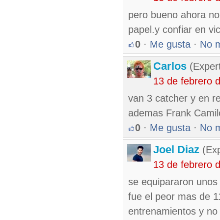
pero bueno ahora no
papel.y confiar en vi
0
·
Me gusta
·
No 
Carlos
(Expert
13 de febrero 
van 3 catcher y en r
ademas Frank Camilo
0
·
Me gusta
·
No 
Joel Diaz
(Exp
13 de febrero 
se equipararon unos 
fue el peor mas de 11
entrenamientos y no 