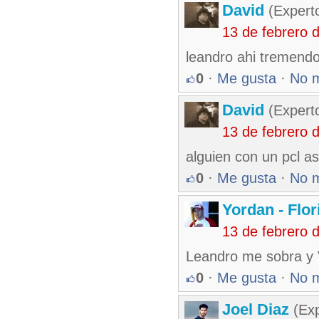
David
(Expert
13 de febrero 
leandro ahi tremendo
0
·
Me gusta
·
No 
David
(Expert
13 de febrero 
alguien con un pcl as
0
·
Me gusta
·
No 
Yordan - Flo
13 de febrero 
Leandro me sobra y V
0
·
Me gusta
·
No 
Joel Diaz
(Exp