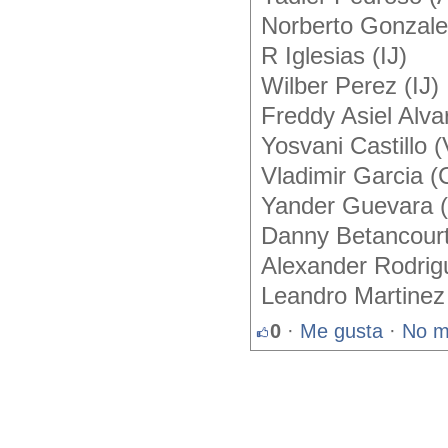
Norberto Gonzale
R Iglesias (IJ)
Wilber Perez (IJ)
Freddy Asiel Alva
Yosvani Castillo 
Vladimir Garcia (
Yander Guevara 
Danny Betancour
Alexander Rodrig
Leandro Martinez
0
·
Me gusta
·
No m