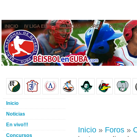
INICIO
IV LIGA ELITE
NOTICIAS
FOROS
PRONÓSTIC
Inicio
Noticias
En vivo!!!
Inicio
»
Foros
»
C
Concursos