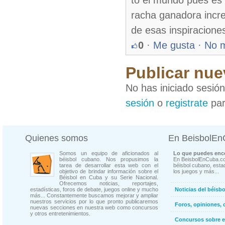
to el mundo pues es 
racha ganadora incre
de esas inspiracion
0
·
Me gusta
·
No 
Publicar nue
No has iniciado sesió
sesión
o
registrate
par
Quienes somos
En BeisbolE
Somos un equipo de aficionados al
Lo que puedes enco
béisbol cubano. Nos propusimos la
En BeisbolEnCuba.co
tarea de desarrollar esta web con el
béisbol cubano, estad
objetivo de brindar información sobre el
los juegos y más...
Béisbol en Cuba y su Serie Nacional.
Ofrecemos noticias, reportajes,
estadísticas, foros de debate, juegos online y mucho
Noticias del béisb
más... Constantemente buscamos mejorar y ampliar
nuestros servicios por lo que pronto publicaremos
Foros, opiniones, 
nuevas secciones en nuestra web como concursos
y otros entretenimientos.
Concursos sobre e