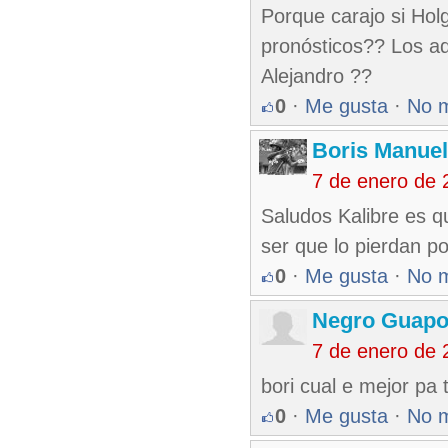
Porque carajo si Holg
pronósticos?? Los ad
Alejandro ??
0
·
Me gusta
·
No 
Boris Manue
7 de enero de 
Saludos Kalibre es q
ser que lo pierdan po
0
·
Me gusta
·
No 
Negro Guap
7 de enero de 
bori cual e mejor pa 
0
·
Me gusta
·
No 