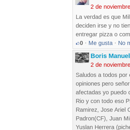
2 de noviembr
La verdad es que Mil
deciden irse y no ti
entregar pizza o co
0
·
Me gusta
·
No 
Boris Manue
2 de noviembr
Saludos a todos por
opiniones pero seño
afectadas yo puedo c
Rio y con todo eso 
Ramirez, Jose Ariel 
Padron(CF), Juan Mig
Yuslan Herrera (pic