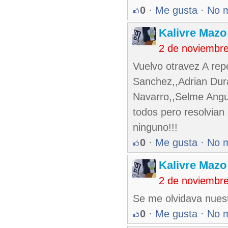
0
·
Me gusta
·
No 
Kalivre Maz
2 de noviembr
Vuelvo otravez A rep
Sanchez,,Adrian Durán
Navarro,,Selme Angul
todos pero resolvia
ninguno!!!
0
·
Me gusta
·
No 
Kalivre Maz
2 de noviembr
Se me olvidava nuest
0
·
Me gusta
·
No 