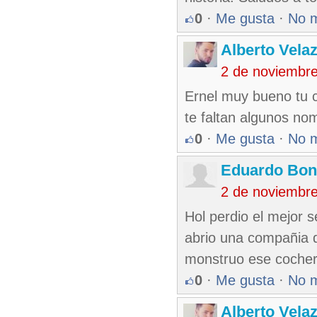
0
·
Me gusta
·
No 
Alberto Vela
2 de noviembr
Ernel muy bueno tu c
te faltan algunos n
0
·
Me gusta
·
No 
Eduardo Bon
2 de noviembr
Hol perdio el mejor s
abrio una compañia d
monstruo ese cochero
0
·
Me gusta
·
No 
Alberto Vela