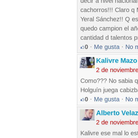
decir a nivel naciona
cachorros!!! Claro q
Yeral Sánchez!! Q est
quedo campion el año 
cantidad d talentos 
0
·
Me gusta
·
No 
Kalivre Maz
2 de noviembr
Como??? No sabia q 
Holguín juega cabizba
0
·
Me gusta
·
No 
Alberto Vela
2 de noviembr
Kalivre ese mal lo e