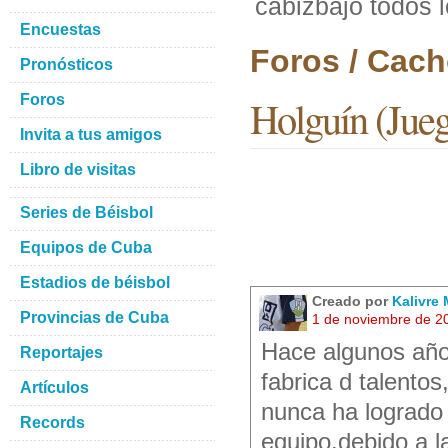
cabizbajo todos l
Encuestas
Foros / Cach
Pronósticos
Foros
Holguín (Juega
Invita a tus amigos
Libro de visitas
Series de Béisbol
Equipos de Cuba
Estadios de béisbol
Creado por
Kalivre
Provincias de Cuba
1 de noviembre de 2
Hace algunos años
Reportajes
fabrica d talento
Artículos
nunca ha logrado
Records
equipo,debido a l