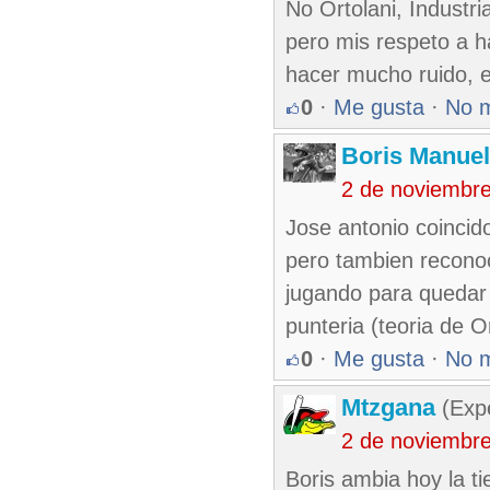
No Ortolani, Industr
pero mis respeto a h
hacer mucho ruido, e
0
·
Me gusta
·
No 
Boris Manue
2 de noviembr
Jose antonio coincid
pero tambien reconoc
jugando para quedar 
punteria (teoria de Or
0
·
Me gusta
·
No 
Mtzgana
(Expe
2 de noviembr
Boris ambia hoy la t