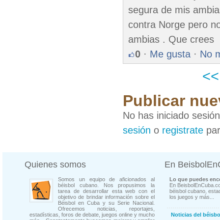
segura de mis ambias
contra Norge pero no
ambias . Que crees
0
·
Me gusta
·
No 
<
Publicar nue
No has iniciado sesió
sesión
o
registrate
par
Quienes somos
En BeisbolE
Somos un equipo de aficionados al
Lo que puedes enco
béisbol cubano. Nos propusimos la
En BeisbolEnCuba.co
tarea de desarrollar esta web con el
béisbol cubano, estad
objetivo de brindar información sobre el
los juegos y más...
Béisbol en Cuba y su Serie Nacional.
Ofrecemos noticias, reportajes,
estadísticas, foros de debate, juegos online y mucho
Noticias del béisb