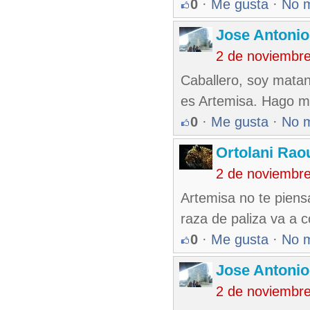
0
·
Me gusta
·
No 
Jose Antonio
2 de noviembr
Caballero, soy matan
es Artemisa. Hago me
0
·
Me gusta
·
No 
Ortolani Rao
2 de noviembr
Artemisa no te piens
raza de paliza va a co
0
·
Me gusta
·
No 
Jose Antonio
2 de noviembr