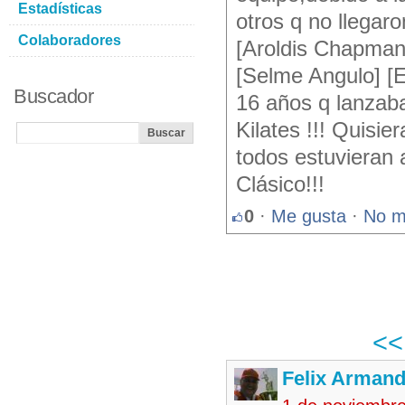
Estadísticas
otros q no llegar
Colaboradores
[Aroldis Chapman
[Selme Angulo] [E
Buscador
16 años q lanzaba
Kilates !!! Quisie
todos estuvieran 
Clásico!!!
0
·
Me gusta
·
No m
<
Felix Armand