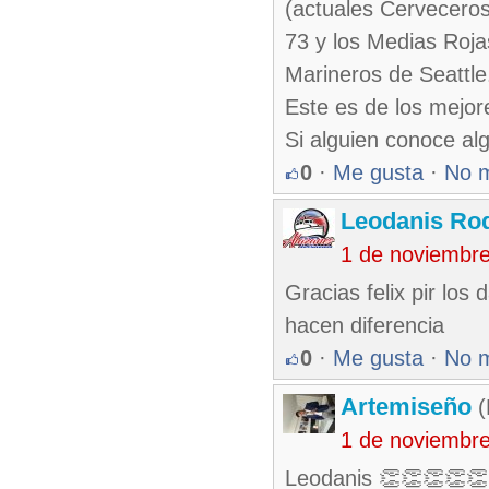
(actuales Cervecero
73 y los Medias Roja
Marineros de Seattle
Este es de los mejore
Si alguien conoce al
0
·
Me gusta
·
No 
Leodanis Rod
1 de noviembr
Gracias felix pir lo
hacen diferencia
0
·
Me gusta
·
No 
Artemiseño
(
1 de noviembr
Leodanis 👏👏👏👏