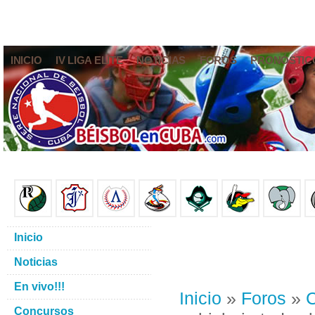
INICIO
IV LIGA ELITE
NOTICIAS
FOROS
PRONÓSTIC
Inicio
Noticias
En vivo!!!
Inicio
»
Foros
»
C
Concursos