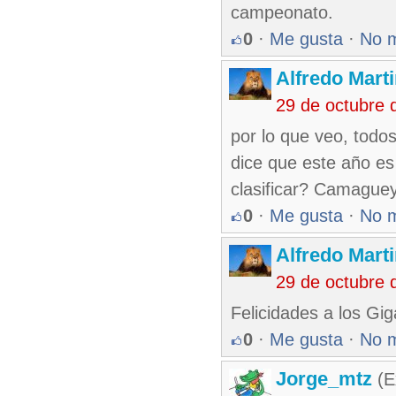
campeonato.
0
·
Me gusta
·
No 
Alfredo Marti
29 de octubre 
por lo que veo, todos
dice que este año es
clasificar? Camague
0
·
Me gusta
·
No 
Alfredo Marti
29 de octubre 
Felicidades a los Gig
0
·
Me gusta
·
No 
Jorge_mtz
(E