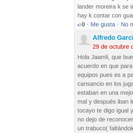
lander moreira k se 
hay k contar con gua
0
·
Me gusta
·
No 
Alfredo Garc
29 de octubre 
Hola Jaamli, que bue
acuerdo en que para 
equipos pues es a pa
cansancio en los jug
estaban en una mejor
mal y después iban l
tocayo te digo igual 
no dejo de reconocer
un trabuco( faltándol