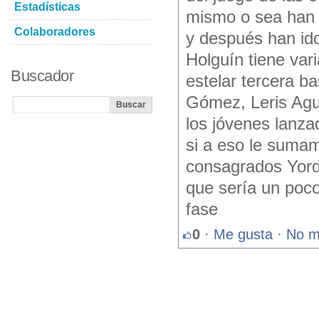
Estadísticas
mismo o sea han 
Colaboradores
y después han id
Holguín tiene var
Buscador
estelar tercera b
Gómez, Leris Agui
los jóvenes lanz
si a eso le sumam
consagrados Yord
que sería un poco
fase
0
·
Me gusta
·
No m