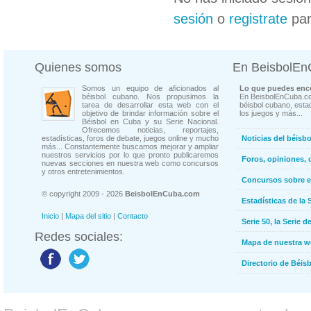
sesión
o
registrate
par
Quienes somos
En BeisbolE
Somos un equipo de aficionados al
Lo que puedes enco
béisbol cubano. Nos propusimos la
En BeisbolEnCuba.co
tarea de desarrollar esta web con el
béisbol cubano, estad
objetivo de brindar información sobre el
los juegos y más...
Béisbol en Cuba y su Serie Nacional.
Ofrecemos noticias, reportajes,
estadísticas, foros de debate, juegos online y mucho
Noticias del béisb
más... Constantemente buscamos mejorar y ampliar
nuestros servicios por lo que pronto publicaremos
Foros, opiniones, 
nuevas secciones en nuestra web como concursos
y otros entretenimientos.
Concursos sobre e
© copyright 2009 - 2026
BeisbolEnCuba.com
Estadísticas de la 
Inicio
|
Mapa del sitio
|
Contacto
Serie 50, la Serie d
Redes sociales:
Mapa de nuestra 
Directorio de Béi