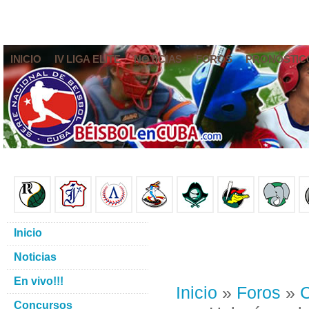
INICIO
IV LIGA ELITE
NOTICIAS
FOROS
PRONÓSTIC
Inicio
Noticias
En vivo!!!
Inicio
»
Foros
»
C
Concursos