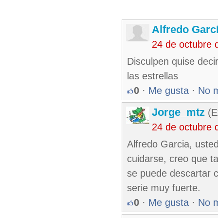
Alfredo Garc
24 de octubre 
Disculpen quise deci
las estrellas
0
·
Me gusta
·
No 
Jorge_mtz
(E
24 de octubre 
Alfredo Garcia, uste
cuidarse, creo que t
se puede descartar 
serie muy fuerte.
0
·
Me gusta
·
No 