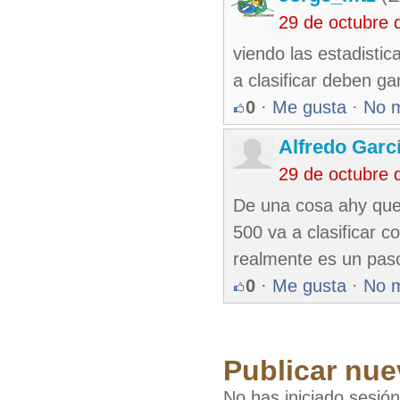
29 de octubre 
viendo las estadistic
a clasificar deben g
0
·
Me gusta
·
No 
Alfredo Garc
29 de octubre 
De una cosa ahy que
500 va a clasificar c
realmente es un pas
0
·
Me gusta
·
No 
Publicar nue
No has iniciado sesió