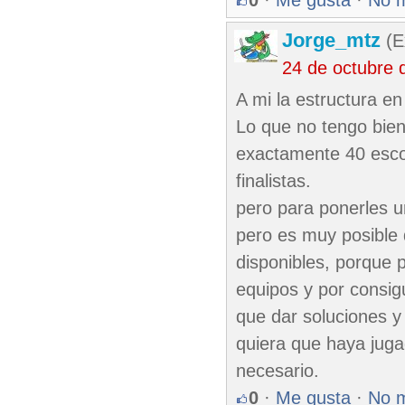
0
·
Me gusta
·
No 
Jorge_mtz
(E
24 de octubre 
A mi la estructura en
Lo que no tengo bien
exactamente 40 escog
finalistas.
pero para ponerles un
pero es muy posible 
disponibles, porque p
equipos y por consig
que dar soluciones y
quiera que haya jugad
necesario.
0
·
Me gusta
·
No 