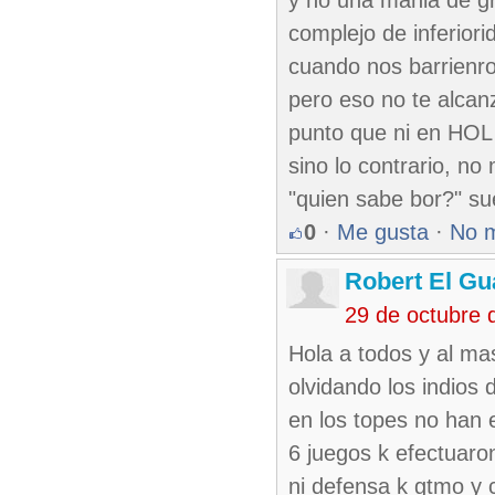
y no una mania de g
complejo de inferior
cuando nos barrienron
pero eso no te alcan
punto que ni en HOL 
sino lo contrario, no
"quien sabe bor?" sue
0
·
Me gusta
·
No 
Robert El Gu
29 de octubre 
Hola a todos y al mas
olvidando los indios 
en los topes no han 
6 juegos k efectuaron
ni defensa k gtmo y 