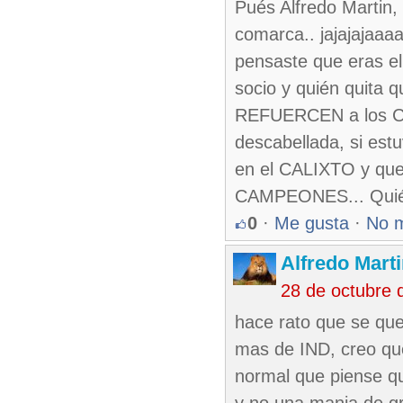
Pués Alfredo Martin, 
comarca.. jajajajaaa
pensaste que eras el 
socio y quién quita q
REFUERCEN a los Cach
descabellada, si es
en el CALIXTO y qued
CAMPEONES... Quién 
0
·
Me gusta
·
No 
Alfredo Marti
28 de octubre 
hace rato que se que
mas de IND, creo qu
normal que piense q